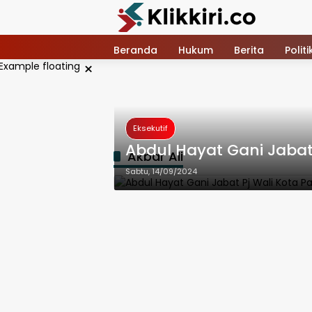
Langsung
ke
konten
Beranda
Hukum
Berita
Politi
×
Eksekutif
Abdul Hayat Gani Jabat
Akbar Ali
Sabtu, 14/09/2024