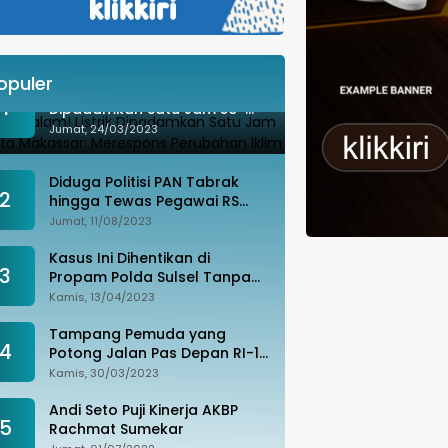
opuler
Besok Malam! Listrik
1
Dipadamkan Satu Jam se-
Kota Makassar: Merespons
Jumat, 24/03/2023
Perubahan Iklim
Diduga Politisi PAN Tabrak
2
hingga Tewas Pegawai RS
Wahidin, Istri Korban: Kami
Jumat, 11/08/2023
Tak Terima
Kasus Ini Dihentikan di
3
Propam Polda Sulsel Tanpa
Kejelasan, Ada Apa?
Kamis, 13/04/2023
Tampang Pemuda yang
4
Potong Jalan Pas Depan RI-1
di Makassar Ditangkap,
Kamis, 30/03/2023
Ternyata Joki Balapan Liar
Andi Seto Puji Kinerja AKBP
5
Rachmat Sumekar