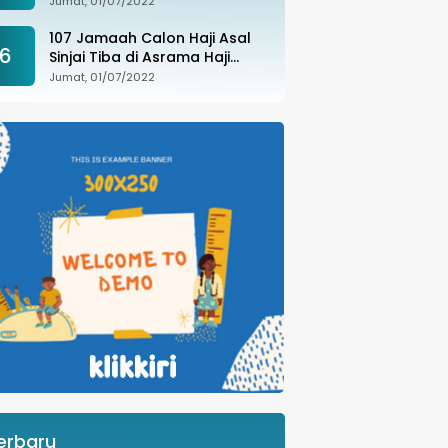
Jumat, 01/07/2022
107 Jamaah Calon Haji Asal
6
Sinjai Tiba di Asrama Haji
Sudiang
Jumat, 01/07/2022
erbaru