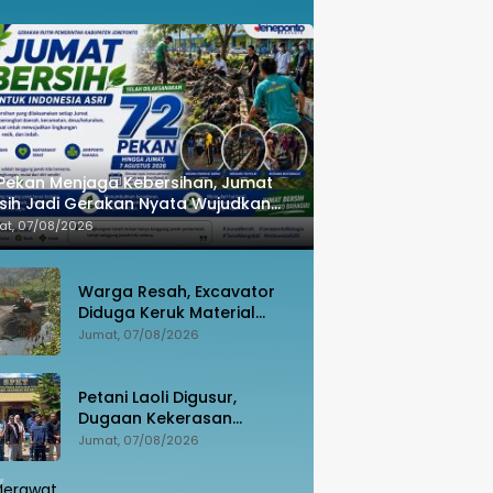
Pekan Menjaga Kebersihan, Jumat
sih Jadi Gerakan Nyata Wujudkan
neponto Bahagia
at, 07/08/2026
Warga Resah, Excavator
Diduga Keruk Material
Sungai Dekat Jembatan
Jumat, 07/08/2026
Penghubung Luwu Utara–
Luwu Timur
Petani Laoli Digusur,
Dugaan Kekerasan
Dilaporkan ke Polisi:
Jumat, 07/08/2026
Pendamping Hukum
hingga Penyandang