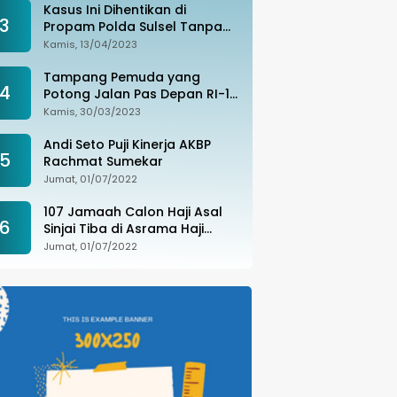
Kasus Ini Dihentikan di
3
Propam Polda Sulsel Tanpa
Kejelasan, Ada Apa?
Kamis, 13/04/2023
Tampang Pemuda yang
4
Potong Jalan Pas Depan RI-1
di Makassar Ditangkap,
Kamis, 30/03/2023
Ternyata Joki Balapan Liar
Andi Seto Puji Kinerja AKBP
5
Rachmat Sumekar
Jumat, 01/07/2022
107 Jamaah Calon Haji Asal
6
Sinjai Tiba di Asrama Haji
Sudiang
Jumat, 01/07/2022