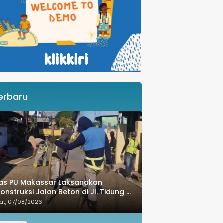
erbaru
as PU Makassar Laksanakan
onstruksi Jalan Beton di Jl. Tidung 6
uk Tingkatkan Kualitas Infrastruktur
at, 07/08/2026