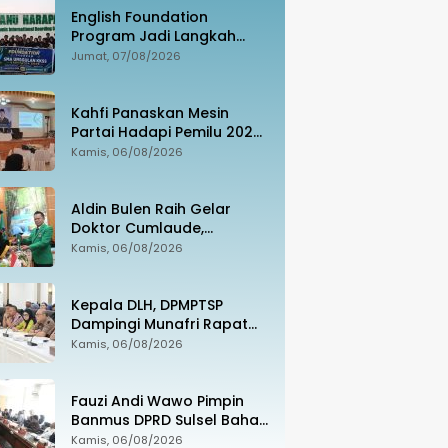
English Foundation
Program Jadi Langkah
Nyata SMA Unggulan KKSS
Jumat, 07/08/2026
Bone Cetak Generasi
Berdaya Saing Global
Kahfi Panaskan Mesin
Partai Hadapi Pemilu 2029.
PAN Siap Rebut
Kamis, 06/08/2026
Kemanangan di Takalar
Aldin Bulen Raih Gelar
Doktor Cumlaude,
Tawarkan Model Baru
Kamis, 06/08/2026
Pemidanaan Suap
Berbasis Keadilan
Kepala DLH, DPMPTSP
Dampingi Munafri Rapat
Bersama Kementerian LH,
Kamis, 06/08/2026
PT SUS dan Masyarakat
Fauzi Andi Wawo Pimpin
Banmus DPRD Sulsel Bahas
Rencana Kerja Tahun 2027
Kamis, 06/08/2026