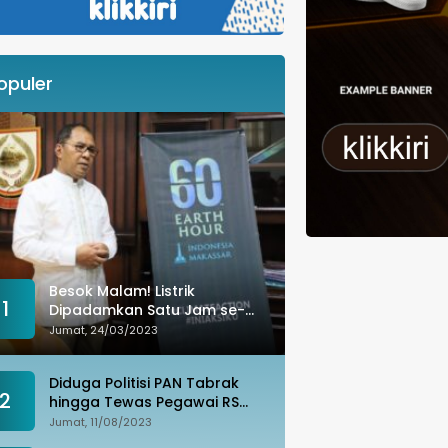
opuler
Besok Malam! Listrik
1
Dipadamkan Satu Jam se-
Kota Makassar: Merespons
Jumat, 24/03/2023
Perubahan Iklim
Diduga Politisi PAN Tabrak
2
hingga Tewas Pegawai RS
Wahidin, Istri Korban: Kami
Jumat, 11/08/2023
Tak Terima