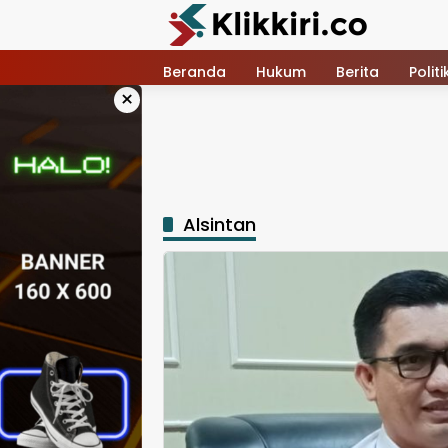
Langsung
ke
konten
Beranda
Hukum
Berita
Politi
×
Alsintan