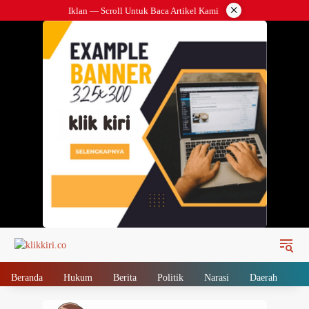
Langsung
×
Iklan — Scroll Untuk Baca Artikel Kami
ke
konten
Beranda
Hukum
Berita
Politik
Narasi
Daerah
Me