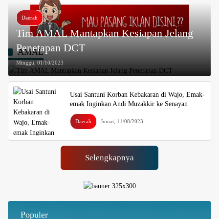
Daerah
Tim AMAL Mantapkan Kesiapan Jelang
Penetapan DCT
AMAL
Minggu, 01/10/2023
Usai Santuni Korban Kebakaran di Wajo, Emak-
emak Inginkan Andi Muzakkir ke Senayan
Daerah
Jumat, 11/08/2023
Selengkapnya
Populer
Besok Malam! Listrik Dipadamkan Satu Jam se-Kota