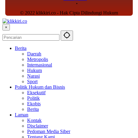
© 2022 klikkiri.co - Hak Cipta Dilindungi Hukum
×
Berita
Daerah
Metropolis
Internasional
Hukum
Narasi
Sport
Politik Hukum dan Bisnis
Eksekutif
Politik
Ekobis
Berita
Laman
Kontak
Disclaimer
Pedoman Media Siber
Tentang Kami