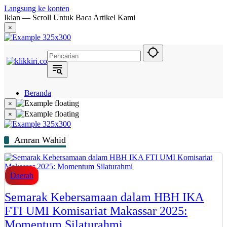
Langsung ke konten
Iklan — Scroll Untuk Baca Artikel Kami
×
Beranda
Hukum
×
Berita
×
Politik
Narasi
Daerah
Amran Wahid
Metropolis
Eksekutif
Daerah
Semarak Kebersamaan dalam HBH IKA
FTI UMI Komisariat Makassar 2025:
Momentum Silaturahmi