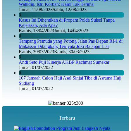
Wahidin, Istri Korban: Kami Tak Terima
Jumat, 11/08/2023
Sabtu, 12/08/2023
3
Kasus Ini Dihentikan di Propam Polda Sulsel Tanpa
Kejelasan, Ada Apa?
Kamis, 13/04/2023
Jumat, 14/04/2023
4
Tampang Pemuda yang Potong Jalan Pas Depan RI-1 di
Makassar Ditangkap, Ternyata Joki Balapan Liar
Kamis, 30/03/2023
Kamis, 30/03/2023
5
Andi Seto Puji Kinerja AKBP Rachmat Sumekar
Jumat, 01/07/2022
6
107 Jamaah Calon Haji Asal Sinjai Tiba di Asrama Haji
Sudiang
Jumat, 01/07/2022
Terbaru