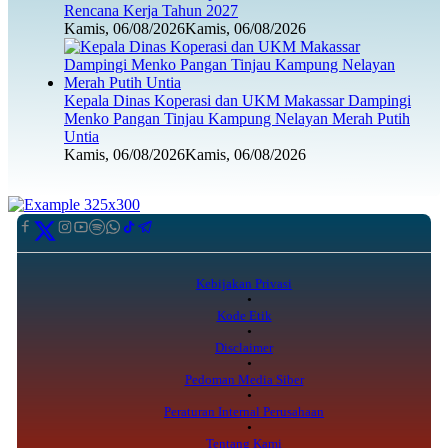
Rencana Kerja Tahun 2027
Kamis, 06/08/2026
Kamis, 06/08/2026
Kepala Dinas Koperasi dan UKM Makassar Dampingi
Menko Pangan Tinjau Kampung Nelayan Merah Putih
Untia
Kamis, 06/08/2026
Kamis, 06/08/2026
Kebijakan Privasi
Kode Etik
Disclaimer
Pedoman Media Siber
Peraturan Internal Perusahaan
Tentang Kami