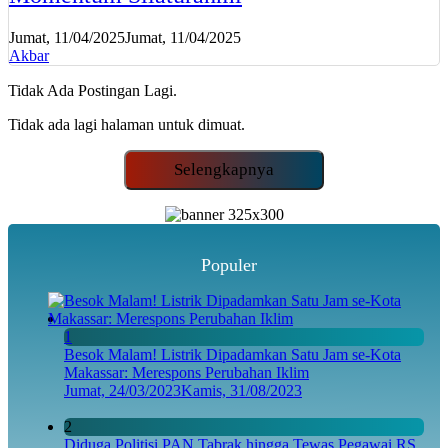
Jumat, 11/04/2025
Jumat, 11/04/2025
Akbar
Tidak Ada Postingan Lagi.
Tidak ada lagi halaman untuk dimuat.
Selengkapnya
Populer
1
Besok Malam! Listrik Dipadamkan Satu Jam se-Kota
Makassar: Merespons Perubahan Iklim
Jumat, 24/03/2023
Kamis, 31/08/2023
2
Diduga Politisi PAN Tabrak hingga Tewas Pegawai RS