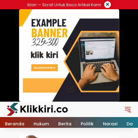
Langsung
×
Iklan — Scroll Untuk Baca Artikel Kami
ke
konten
Beranda
Hukum
Berita
Politik
Narasi
Daer