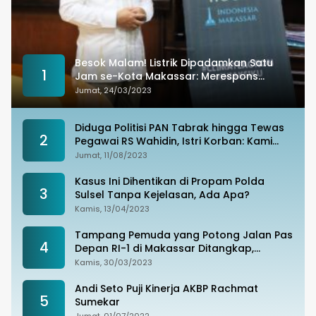
Besok Malam! Listrik Dipadamkan Satu
1
Jam se-Kota Makassar: Merespons
Perubahan Iklim
Jumat, 24/03/2023
Diduga Politisi PAN Tabrak hingga Tewas
2
Pegawai RS Wahidin, Istri Korban: Kami
Tak Terima
Jumat, 11/08/2023
Kasus Ini Dihentikan di Propam Polda
3
Sulsel Tanpa Kejelasan, Ada Apa?
Kamis, 13/04/2023
Tampang Pemuda yang Potong Jalan Pas
4
Depan RI-1 di Makassar Ditangkap,
Ternyata Joki Balapan Liar
Kamis, 30/03/2023
Andi Seto Puji Kinerja AKBP Rachmat
5
Sumekar