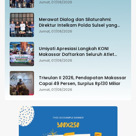
Hukum hingga Penyandang Disabilitas
Jumat, 07/08/2026
Jadi Korban
Merawat Dialog dan Silaturahmi:
Direktur Intelkam Polda Sulsel yang
Baru Temui Pengurus PBHI
Jumat, 07/08/2026
Umiyati Apresiasi Langkah KONI
Makassar Daftarkan Seluruh Atlet
PORPROV ke BPJS Ketenagakerjaan
Jumat, 07/08/2026
Triwulan II 2026, Pendapatan Makassar
Capai 49 Persen, Surplus Rp130 Miliar
Jumat, 07/08/2026