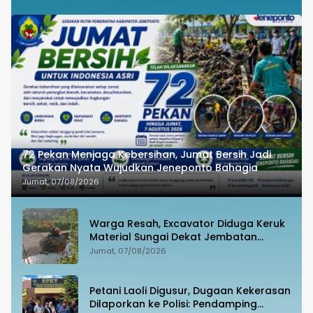
72 Pekan Menjaga Kebersihan, Jumat Bersih Jadi
Gerakan Nyata Wujudkan Jeneponto Bahagia
Jumat, 07/08/2026
Warga Resah, Excavator Diduga Keruk
Material Sungai Dekat Jembatan
Penghubung Luwu Utara–Luwu Timur
Jumat, 07/08/2026
Petani Laoli Digusur, Dugaan Kekerasan
Dilaporkan ke Polisi: Pendamping