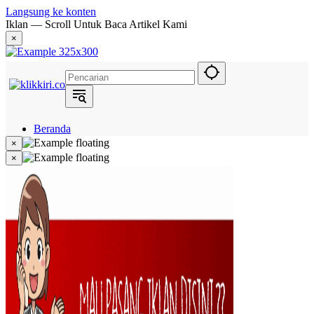
Langsung ke konten
Iklan — Scroll Untuk Baca Artikel Kami
×
Beranda
Hukum
×
Berita
×
Politik
Narasi
Daerah
Metropolis
Eksekutif