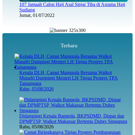
107 Jamaah Calon Haji Asal Sinjai Tiba di Asrama Haji
Sudiang
Jumat, 01/07/2022
Terbaru
Kepala DLH, Camat Manggala Bersama Walkot
Munafri Dampingi Menteri LH Tinjau Progres TPA
Tamangapa
Rabu, 05/08/2026
Didampingi Kepala Bappeda, BKPSDMD, Dispar dan
DPMPTSP, Walkot Makassar Bertemu Dubes Singapura
Rabu, 05/08/2026