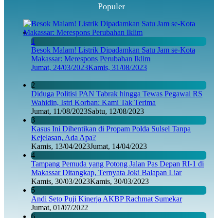
Populer
1
Besok Malam! Listrik Dipadamkan Satu Jam se-Kota
Makassar: Merespons Perubahan Iklim
Jumat, 24/03/2023
Kamis, 31/08/2023
2
Diduga Politisi PAN Tabrak hingga Tewas Pegawai RS
Wahidin, Istri Korban: Kami Tak Terima
Jumat, 11/08/2023
Sabtu, 12/08/2023
3
Kasus Ini Dihentikan di Propam Polda Sulsel Tanpa
Kejelasan, Ada Apa?
Kamis, 13/04/2023
Jumat, 14/04/2023
4
Tampang Pemuda yang Potong Jalan Pas Depan RI-1 di
Makassar Ditangkap, Ternyata Joki Balapan Liar
Kamis, 30/03/2023
Kamis, 30/03/2023
5
Andi Seto Puji Kinerja AKBP Rachmat Sumekar
Jumat, 01/07/2022
6