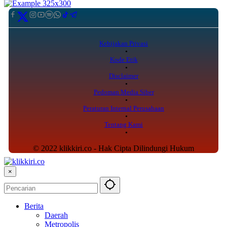
Kebijakan Privasi
Kode Etik
Disclaimer
Pedoman Media Siber
Peraturan Internal Perusahaan
Tentang Kami
© 2022 klikkiri.co - Hak Cipta Dilindungi Hukum
×
Berita
Daerah
Metropolis