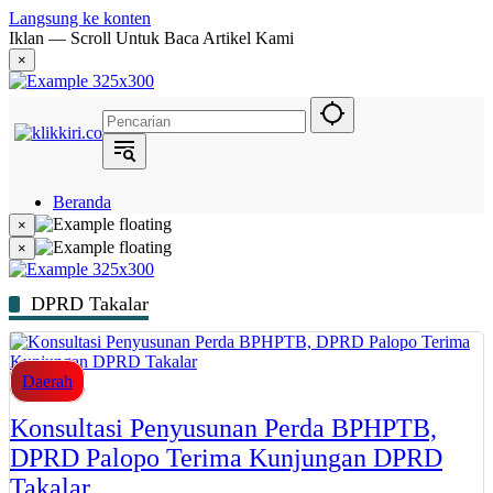
Langsung ke konten
Iklan — Scroll Untuk Baca Artikel Kami
×
Beranda
Hukum
×
Berita
×
Politik
Narasi
Daerah
DPRD Takalar
Metropolis
Eksekutif
Daerah
Konsultasi Penyusunan Perda BPHPTB,
DPRD Palopo Terima Kunjungan DPRD
Takalar