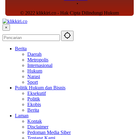
© 2022 klikkiri.co - Hak Cipta Dilindungi Hukum
×
Berita
Daerah
Metropolis
Internasional
Hukum
Narasi
Sport
Politik Hukum dan Bisnis
Eksekutif
Politik
Ekobis
Berita
Laman
Kontak
Disclaimer
Pedoman Media Siber
Tentang Kami