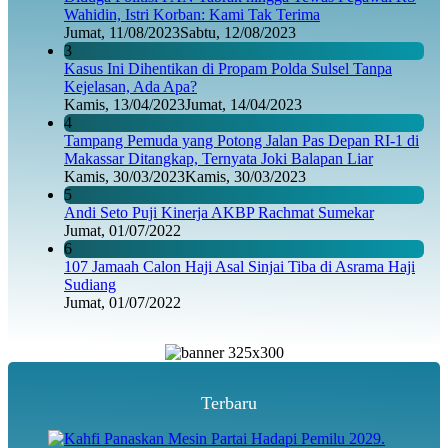
Wahidin, Istri Korban: Kami Tak Terima
Jumat, 11/08/2023
Sabtu, 12/08/2023
3
Kasus Ini Dihentikan di Propam Polda Sulsel Tanpa
Kejelasan, Ada Apa?
Kamis, 13/04/2023
Jumat, 14/04/2023
4
Tampang Pemuda yang Potong Jalan Pas Depan RI-1 di
Makassar Ditangkap, Ternyata Joki Balapan Liar
Kamis, 30/03/2023
Kamis, 30/03/2023
5
Andi Seto Puji Kinerja AKBP Rachmat Sumekar
Jumat, 01/07/2022
6
107 Jamaah Calon Haji Asal Sinjai Tiba di Asrama Haji
Sudiang
Jumat, 01/07/2022
Terbaru