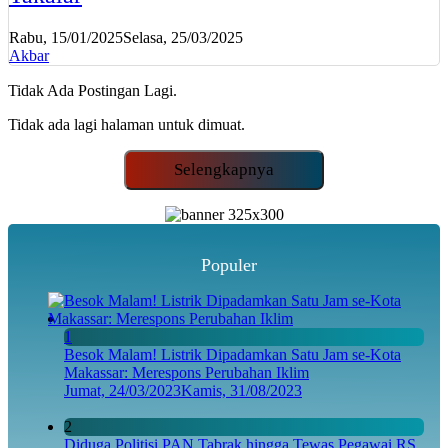
Rabu, 15/01/2025
Selasa, 25/03/2025
Akbar
Tidak Ada Postingan Lagi.
Tidak ada lagi halaman untuk dimuat.
Selengkapnya
Populer
1
Besok Malam! Listrik Dipadamkan Satu Jam se-Kota
Makassar: Merespons Perubahan Iklim
Jumat, 24/03/2023
Kamis, 31/08/2023
2
Diduga Politisi PAN Tabrak hingga Tewas Pegawai RS