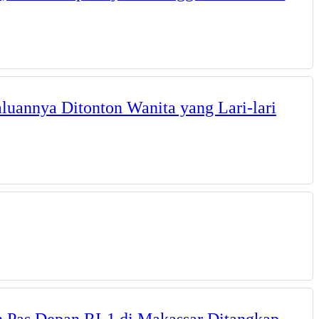
uannya Ditonton Wanita yang Lari-lari
 Pas Depan RI-1 di Makassar Ditangkap,