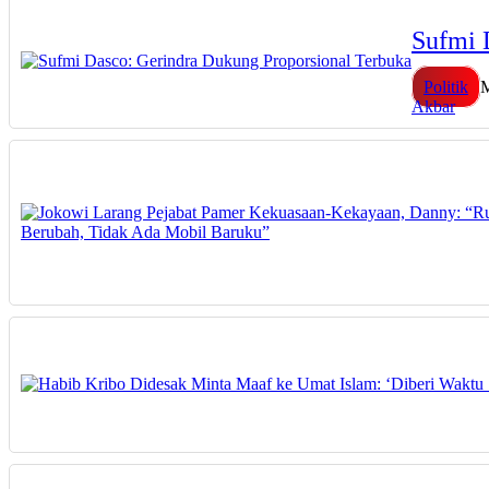
Sufmi 
Politik
M
Akbar