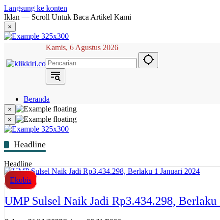
Langsung ke konten
Iklan — Scroll Untuk Baca Artikel Kami
×
Kamis, 6 Agustus 2026
Beranda
Hukum
×
Berita
×
Politik
Narasi
Daerah
Headline
Metropolis
Eksekutif
Headline
Ekobis
UMP Sulsel Naik Jadi Rp3.434.298, Berlaku 