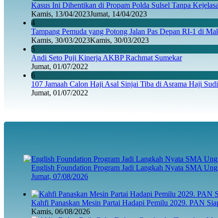
Kasus Ini Dihentikan di Propam Polda Sulsel Tanpa Kejela
Kamis, 13/04/2023
Jumat, 14/04/2023
4
Tampang Pemuda yang Potong Jalan Pas Depan RI-1 di Maka
Kamis, 30/03/2023
Kamis, 30/03/2023
5
Andi Seto Puji Kinerja AKBP Rachmat Sumekar
Jumat, 01/07/2022
6
107 Jamaah Calon Haji Asal Sinjai Tiba di Asrama Haji Sud
Jumat, 01/07/2022
English Foundation Program Jadi Langkah Nyata SMA Ung
Jumat, 07/08/2026
Kahfi Panaskan Mesin Partai Hadapi Pemilu 2029. PAN Sia
Kamis, 06/08/2026