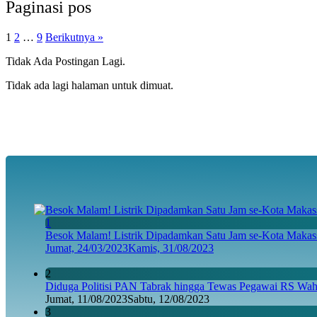
Paginasi pos
1
2
…
9
Berikutnya »
Tidak Ada Postingan Lagi.
Tidak ada lagi halaman untuk dimuat.
1
Besok Malam! Listrik Dipadamkan Satu Jam se-Kota Makass
Jumat, 24/03/2023
Kamis, 31/08/2023
2
Diduga Politisi PAN Tabrak hingga Tewas Pegawai RS Wahi
Jumat, 11/08/2023
Sabtu, 12/08/2023
3