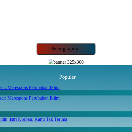
Selengkapnya
Populer
ar: Merespons Perubahan Iklim
din, Istri Korban: Kami Tak Terima