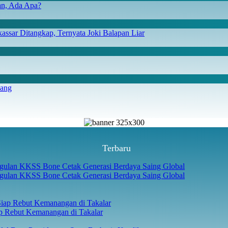
san, Ada Apa?
ssar Ditangkap, Ternyata Joki Balapan Liar
iang
Terbaru
gulan KKSS Bone Cetak Generasi Berdaya Saing Global
p Rebut Kemanangan di Takalar