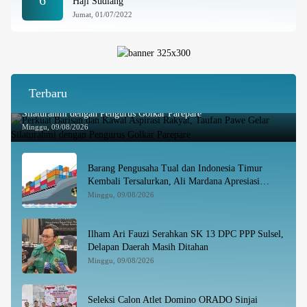
Haji Sudiang
Jumat, 01/07/2022
Terbaru
Perkuat Barisan dan Kawal Aspirasi Rakyat, Taufan Pawe Gelar
Silaturahmi dengan Pengurus Golkar Parepare
Minggu, 09/08/2026
Barang Pengusaha Tual dan Indonesia Timur
Kembali Tersalurkan, Ali Mardana Apresiasi
Penyelesaian Afid Logistik dan Tanto Intim Line
Minggu, 09/08/2026
Ilham Ari Fauzi Serahkan SK 13 DPC PPP Sulsel,
Delapan Daerah Masih Ditahan
Minggu, 09/08/2026
Seleksi Calon Atlet Domino ORADO Sinjai