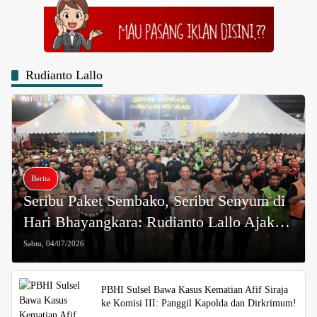
Rudianto Lallo
Berita
Seribu Paket Sembako, Seribu Senyum di
Hari Bhayangkara: Rudianto Lallo Ajak
Jaga Kepercayaan kepada Polri
Sabtu, 04/07/2026
PBHI Sulsel Bawa Kasus Kematian Afif Siraja
ke Komisi III: Panggil Kapolda dan Dirkrimum!