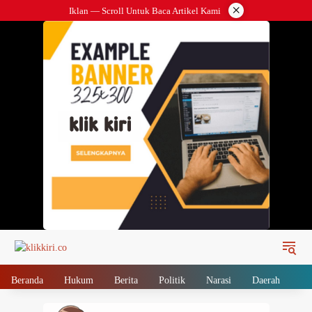
Langsung
×
Iklan — Scroll Untuk Baca Artikel Kami
ke
konten
Beranda
Hukum
Berita
Politik
Narasi
Daerah
Me