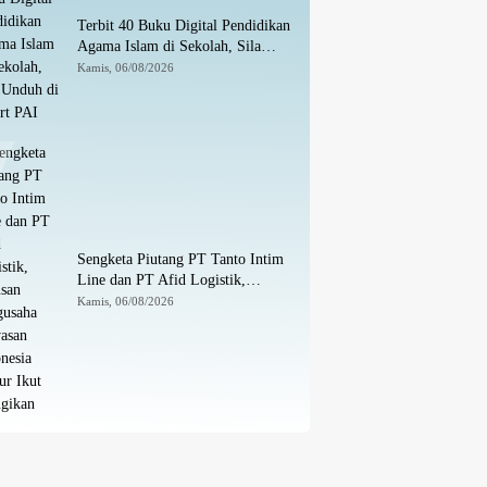
Terbit 40 Buku Digital Pendidikan
Agama Islam di Sekolah, Sila
Unduh di Smart PAI
Kamis, 06/08/2026
Sengketa Piutang PT Tanto Intim
Line dan PT Afid Logistik,
Ratusan Pengusaha Kawasan
Kamis, 06/08/2026
Indonesia Timur Ikut Dirugikan