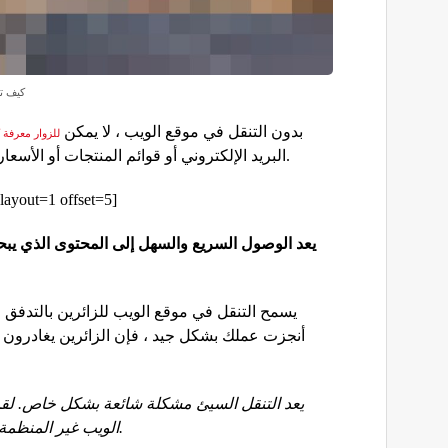
كيف تغ
بدون التنقل في موقع الويب ، لا يمكن
للزوار معرفة ك
البريد الإلكتروني أو قوائم المنتجات أو الأسعار أو معلومات الاتصال أو مستندات المساعدة.
g=”المزيد اقرأ” total=5 layout=1 offset=5]
يعد الوصول السريع والسهل إلى المحتوى الذي يب
يسمح التنقل في موقع الويب للزائرين بالتدفق
أنجزت عملك بشكل جيد ، فإن الزائرين يغادرون م
يعد التنقل السيئ مشكلة شائعة بشكل خاص. لقد ك
الويب غير المنظمة دون أي بنية منطقية. إنه شعور ميؤوس منه.