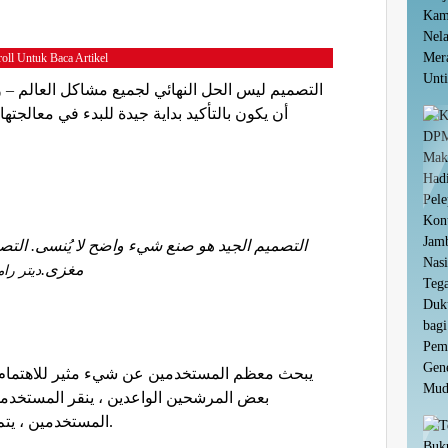
oll Untuk Baca Artikel
التصميم ليس الحل النهائي لجميع مشاكل العالم – 
أن يكون بالتأكيد بداية جيدة للبدء في معالجتها
التصميم الجيد هو صنع شيء واضح لا يُنسى. التصم
مغزى.
ديتر رام
بعض المرشحين الواعدين ، ينقر المستخدمون
المستخدمين ، يتم النقر على زر الرجوع وتستمر عملية البحث.