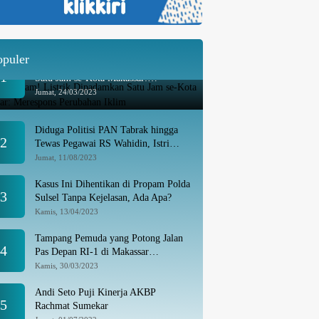
opuler
Besok Malam! Listrik Dipadamkan
1
Satu Jam se-Kota Makassar:
Merespons Perubahan Iklim
Jumat, 24/03/2023
Diduga Politisi PAN Tabrak hingga
2
Tewas Pegawai RS Wahidin, Istri
Korban: Kami Tak Terima
Jumat, 11/08/2023
Kasus Ini Dihentikan di Propam Polda
3
Sulsel Tanpa Kejelasan, Ada Apa?
Kamis, 13/04/2023
Tampang Pemuda yang Potong Jalan
4
Pas Depan RI-1 di Makassar
Ditangkap, Ternyata Joki Balapan Liar
Kamis, 30/03/2023
Andi Seto Puji Kinerja AKBP
5
Rachmat Sumekar