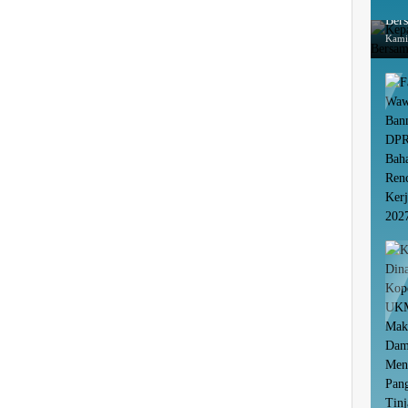
Kep
Ber
Kami