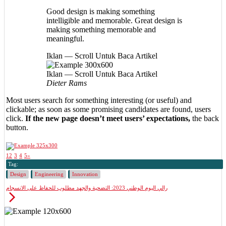
Good design is making something
intelligible and memorable. Great design is
making something memorable and
meaningful.
Iklan — Scroll Untuk Baca Artikel
Iklan — Scroll Untuk Baca Artikel
Dieter Rams
Most users search for something interesting
(or useful) and
clickable; as soon as some promising candidates are found, users
click.
If the new page doesn’t meet users’ expectations,
the back
button.
1
2
3
4
5
»
Tag:
Design
Engineering
Innovation
رالي اليوم الوطني 2023: التضحية والجهد مطلوب للحفاظ على الانسجام