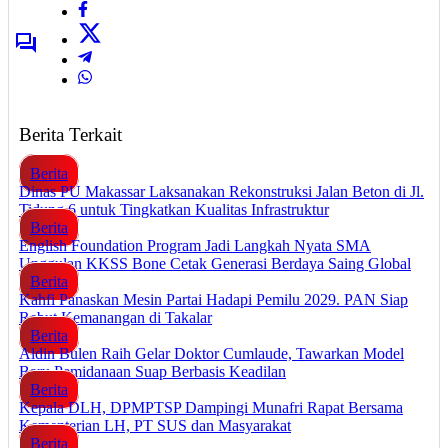
Berita Terkait
Berita
Dinas PU Makassar Laksanakan Rekonstruksi Jalan Beton di Jl.
Tidung 6 untuk Tingkatkan Kualitas Infrastruktur
Berita
English Foundation Program Jadi Langkah Nyata SMA
Unggulan KKSS Bone Cetak Generasi Berdaya Saing Global
Berita
Kahfi Panaskan Mesin Partai Hadapi Pemilu 2029. PAN Siap
Rebut Kemanangan di Takalar
Berita
Aldin Bulen Raih Gelar Doktor Cumlaude, Tawarkan Model
Baru Pemidanaan Suap Berbasis Keadilan
Berita
Kepala DLH, DPMPTSP Dampingi Munafri Rapat Bersama
Kementerian LH, PT SUS dan Masyarakat
Berita