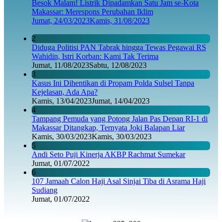
Besok Malam! Listrik Dipadamkan Satu Jam se-Kota
Makassar: Merespons Perubahan Iklim
Jumat, 24/03/2023
Kamis, 31/08/2023
2
Diduga Politisi PAN Tabrak hingga Tewas Pegawai RS
Wahidin, Istri Korban: Kami Tak Terima
Jumat, 11/08/2023
Sabtu, 12/08/2023
3
Kasus Ini Dihentikan di Propam Polda Sulsel Tanpa
Kejelasan, Ada Apa?
Kamis, 13/04/2023
Jumat, 14/04/2023
4
Tampang Pemuda yang Potong Jalan Pas Depan RI-1 di
Makassar Ditangkap, Ternyata Joki Balapan Liar
Kamis, 30/03/2023
Kamis, 30/03/2023
5
Andi Seto Puji Kinerja AKBP Rachmat Sumekar
Jumat, 01/07/2022
6
107 Jamaah Calon Haji Asal Sinjai Tiba di Asrama Haji
Sudiang
Jumat, 01/07/2022