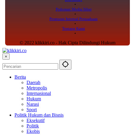
Pedoman Media Siber
Peraturan Internal Perusahaan
Tentang Kami
© 2022 klikkiri.co - Hak Cipta Dilindungi Hukum
×
Berita
Daerah
Metropolis
Internasional
Hukum
Narasi
Sport
Politik Hukum dan Bisnis
Eksekutif
Politik
Ekobis