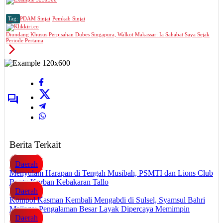
Tag:
PDAM Sinjai
Pemkab Sinjai
Diundang Khusus Perpisahan Dubes Singapura, Walkot Makassar: Ia Sahabat Saya Sejak
Periode Pertama
Berita Terkait
Daerah
Menyulam Harapan di Tengah Musibah, PSMTI dan Lions Club
Bantu Korban Kebakaran Tallo
Daerah
Kompol Kasman Kembali Mengabdi di Sulsel, Syamsul Bahri
Majjaga: Pengalaman Besar Layak Dipercaya Memimpin
Daerah