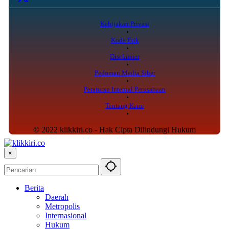
Kebijakan Privasi
Kode Etik
Disclaimer
Pedoman Media Siber
Peraturan Internal Perusahaan
Tentang Kami
© 2022 klikkiri.co - Hak Cipta Dilindungi Hukum
×
Berita
Daerah
Metropolis
Internasional
Hukum