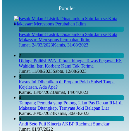
Populer
1
Besok Malam! Listrik Dipadamkan Satu Jam se-Kota
Makassar: Merespons Perubahan Iklim
Jumat, 24/03/2023
Kamis, 31/08/2023
2
Diduga Politisi PAN Tabrak hingga Tewas Pegawai RS
Wahidin, Istri Korban: Kami Tak Terima
Jumat, 11/08/2023
Sabtu, 12/08/2023
3
Kasus Ini Dihentikan di Propam Polda Sulsel Tanpa
Kejelasan, Ada Apa?
Kamis, 13/04/2023
Jumat, 14/04/2023
4
Tampang Pemuda yang Potong Jalan Pas Depan RI-1 di
Makassar Ditangkap, Ternyata Joki Balapan Liar
Kamis, 30/03/2023
Kamis, 30/03/2023
5
Andi Seto Puji Kinerja AKBP Rachmat Sumekar
Jumat, 01/07/2022