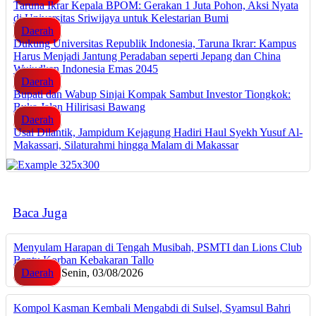
Taruna Ikrar Kepala BPOM: Gerakan 1 Juta Pohon, Aksi Nyata
di Universitas Sriwijaya untuk Kelestarian Bumi
Daerah
Dukung Universitas Republik Indonesia, Taruna Ikrar: Kampus
Harus Menjadi Jantung Peradaban seperti Jepang dan China
Wujudkan Indonesia Emas 2045
Daerah
Bupati dan Wabup Sinjai Kompak Sambut Investor Tiongkok:
Buka Jalan Hilirisasi Bawang
Daerah
Usai Dilantik, Jampidum Kejagung Hadiri Haul Syekh Yusuf Al-
Makassari, Silaturahmi hingga Malam di Makassar
Baca Juga
Menyulam Harapan di Tengah Musibah, PSMTI dan Lions Club
Bantu Korban Kebakaran Tallo
Daerah
Senin, 03/08/2026
Kompol Kasman Kembali Mengabdi di Sulsel, Syamsul Bahri