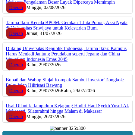
Majjaga: Pengalaman Besar Layak Dipercaya Memimpin
Daerah
Minggu, 02/08/2026
Taruna Ikrar Kepala BPOM: Gerakan 1 Juta Pohon, Aksi Nyata
di Universitas Sriwijaya untuk Kelestarian Bumi
Daerah
Jumat, 31/07/2026
Dukung Universitas Republik Indonesia, Taruna Ikrar: Kampus
Harus Menjadi Jantung Peradaban seperti Jepang dan China
Wujudkan Indonesia Emas 2045
Daerah
Rabu, 29/07/2026
Bupati dan Wabup Sinjai Kompak Sambut Investor Tiongkok:
Buka Jalan Hilirisasi Bawang
Daerah
Rabu, 29/07/2026
Rabu, 29/07/2026
Usai Dilantik, Jampidum Kejagung Hadiri Haul Syekh Yusuf Al-
Makassari, Silaturahmi hingga Malam di Makassar
Daerah
Minggu, 26/07/2026