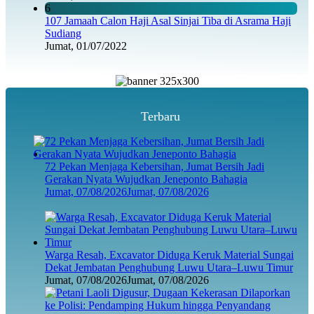
6
107 Jamaah Calon Haji Asal Sinjai Tiba di Asrama Haji
Sudiang
Jumat, 01/07/2022
Terbaru
72 Pekan Menjaga Kebersihan, Jumat Bersih Jadi
Gerakan Nyata Wujudkan Jeneponto Bahagia
Jumat, 07/08/2026
Jumat, 07/08/2026
Warga Resah, Excavator Diduga Keruk Material Sungai
Dekat Jembatan Penghubung Luwu Utara–Luwu Timur
Jumat, 07/08/2026
Jumat, 07/08/2026