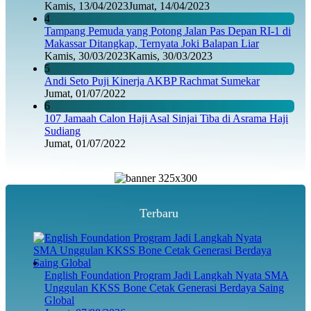
Kamis, 13/04/2023
Jumat, 14/04/2023
4
Tampang Pemuda yang Potong Jalan Pas Depan RI-1 di
Makassar Ditangkap, Ternyata Joki Balapan Liar
Kamis, 30/03/2023
Kamis, 30/03/2023
5
Andi Seto Puji Kinerja AKBP Rachmat Sumekar
Jumat, 01/07/2022
6
107 Jamaah Calon Haji Asal Sinjai Tiba di Asrama Haji
Sudiang
Jumat, 01/07/2022
Terbaru
English Foundation Program Jadi Langkah Nyata SMA
Unggulan KKSS Bone Cetak Generasi Berdaya Saing
Global