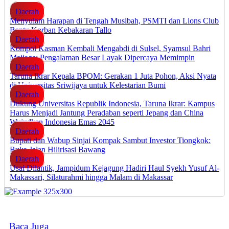
Daerah
Menyulam Harapan di Tengah Musibah, PSMTI dan Lions Club
Bantu Korban Kebakaran Tallo
Daerah
Kompol Kasman Kembali Mengabdi di Sulsel, Syamsul Bahri
Majjaga: Pengalaman Besar Layak Dipercaya Memimpin
Daerah
Taruna Ikrar Kepala BPOM: Gerakan 1 Juta Pohon, Aksi Nyata
di Universitas Sriwijaya untuk Kelestarian Bumi
Daerah
Dukung Universitas Republik Indonesia, Taruna Ikrar: Kampus
Harus Menjadi Jantung Peradaban seperti Jepang dan China
Wujudkan Indonesia Emas 2045
Daerah
Bupati dan Wabup Sinjai Kompak Sambut Investor Tiongkok:
Buka Jalan Hilirisasi Bawang
Daerah
Usai Dilantik, Jampidum Kejagung Hadiri Haul Syekh Yusuf Al-
Makassari, Silaturahmi hingga Malam di Makassar
Baca Juga