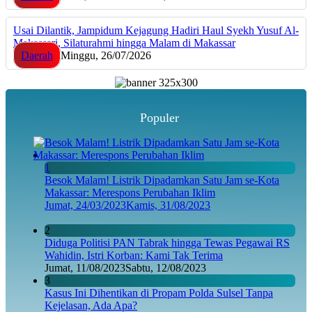
Usai Dilantik, Jampidum Kejagung Hadiri Haul Syekh Yusuf Al-
Makassari, Silaturahmi hingga Malam di Makassar
Daerah
Minggu, 26/07/2026
Populer
1
Besok Malam! Listrik Dipadamkan Satu Jam se-Kota
Makassar: Merespons Perubahan Iklim
Jumat, 24/03/2023
Kamis, 31/08/2023
2
Diduga Politisi PAN Tabrak hingga Tewas Pegawai RS
Wahidin, Istri Korban: Kami Tak Terima
Jumat, 11/08/2023
Sabtu, 12/08/2023
3
Kasus Ini Dihentikan di Propam Polda Sulsel Tanpa
Kejelasan, Ada Apa?