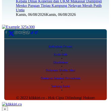
Kepala Dinas Koperasi dan UKM Makassar Dampingi
Menko Pangan Tinjau Kampung Nelayan Merah Putih
Untia
Kamis, 06/08/2026
Kamis, 06/08/2026
Kebijakan Privasi
Kode Etik
Disclaimer
Pedoman Media Siber
Peraturan Internal Perusahaan
Tentang Kami
© 2022 klikkiri.co - Hak Cipta Dilindungi Hukum
×