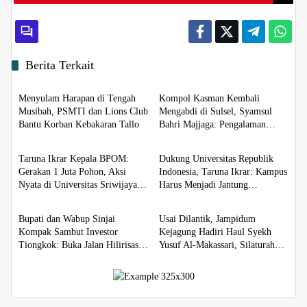
Berita Terkait
Daerah
Daerah
Menyulam Harapan di Tengah
Kompol Kasman Kembali
Musibah, PSMTI dan Lions Club
Mengabdi di Sulsel, Syamsul
Bantu Korban Kebakaran Tallo
Bahri Majjaga: Pengalaman
Daerah
Daerah
Besar Layak Dipercaya
Memimpin
Taruna Ikrar Kepala BPOM:
Dukung Universitas Republik
Gerakan 1 Juta Pohon, Aksi
Indonesia, Taruna Ikrar: Kampus
Nyata di Universitas Sriwijaya
Harus Menjadi Jantung
Daerah
Daerah
untuk Kelestarian Bumi
Peradaban seperti Jepang dan
China Wujudkan Indonesia Emas
Bupati dan Wabup Sinjai
Usai Dilantik, Jampidum
2045
Kompak Sambut Investor
Kejagung Hadiri Haul Syekh
Tiongkok: Buka Jalan Hilirisasi
Yusuf Al-Makassari, Silaturahmi
Bawang
hingga Malam di Makassar