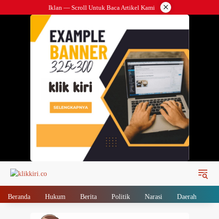
Langsung
×
Iklan — Scroll Untuk Baca Artikel Kami
ke
konten
Beranda
Hukum
Berita
Politik
Narasi
Daerah
Me