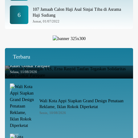
107 Jamaah Calon Haji Asal Sinjai Tiba di Asrama
6
Haji Sudiang
Jumat, 01/07/2022
Terbaru
Sambut Kunjungan IAS, Erna Rasyid Taufan Tegaskan Solidaritas
Kader Golkar Parepare
Selasa, 11/08/2026
Wali Kota Appi Siapkan Grand Design Penataan
Reklame, Iklan Rokok Diperketat
Senin, 10/08/2026