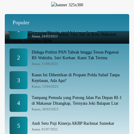
Populer
Besok Malam! Listrik Dipadamkan Satu Jam se-Kota
1
Makassar: Merespons Perubahan Iklim
Jumat, 24/03/2023
Diduga Politisi PAN Tabrak hingga Tewas Pegawai
2
RS Wahidin, Istri Korban: Kami Tak Terima
Jumat, 11/08/2023
Kasus Ini Dihentikan di Propam Polda Sulsel Tanpa
3
Kejelasan, Ada Apa?
Kamis, 13/04/2023
Tampang Pemuda yang Potong Jalan Pas Depan RI-1
4
di Makassar Ditangkap, Ternyata Joki Balapan Liar
Kamis, 30/03/2023
Andi Seto Puji Kinerja AKBP Rachmat Sumekar
5
Jumat, 01/07/2022