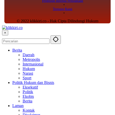
Peraturan Internal Perusahaan
Tentang Kami
© 2022 klikkiri.co - Hak Cipta Dilindungi Hukum
×
Berita
Daerah
Metropolis
Internasional
Hukum
Narasi
Sport
Politik Hukum dan Bisnis
Eksekutif
Politik
Ekobis
Berita
Laman
Kontak
Disclaimer