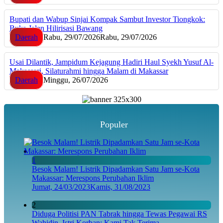
Bupati dan Wabup Sinjai Kompak Sambut Investor Tiongkok:
Buka Jalan Hilirisasi Bawang
Daerah
Rabu, 29/07/2026
Rabu, 29/07/2026
Usai Dilantik, Jampidum Kejagung Hadiri Haul Syekh Yusuf Al-
Makassari, Silaturahmi hingga Malam di Makassar
Daerah
Minggu, 26/07/2026
Populer
1
Besok Malam! Listrik Dipadamkan Satu Jam se-Kota
Makassar: Merespons Perubahan Iklim
Jumat, 24/03/2023
Kamis, 31/08/2023
2
Diduga Politisi PAN Tabrak hingga Tewas Pegawai RS
Wahidin, Istri Korban: Kami Tak Terima