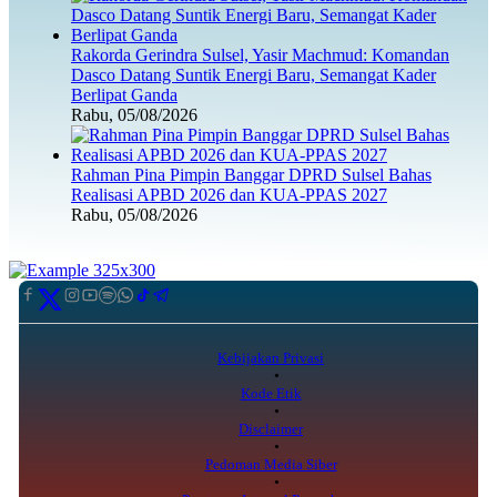
Rakorda Gerindra Sulsel, Yasir Machmud: Komandan
Dasco Datang Suntik Energi Baru, Semangat Kader
Berlipat Ganda
Rabu, 05/08/2026
Rahman Pina Pimpin Banggar DPRD Sulsel Bahas
Realisasi APBD 2026 dan KUA-PPAS 2027
Rabu, 05/08/2026
Kebijakan Privasi
Kode Etik
Disclaimer
Pedoman Media Siber