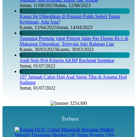
Jumat, 11/08/2023
Sabtu, 12/08/2023
3
Kasus Ini Dihentikan di Propam Polda Sulsel Tanpa
Kejelasan, Ada Apa?
Kamis, 13/04/2023
Jumat, 14/04/2023
4
Tampang Pemuda yang Potong Jalan Pas Depan RI-1 di
Makassar Ditangkap, Ternyata Joki Balapan Liar
Kamis, 30/03/2023
Kamis, 30/03/2023
5
Andi Seto Puji Kinerja AKBP Rachmat Sumekar
Jumat, 01/07/2022
6
107 Jamaah Calon Haji Asal Sinjai Tiba di Asrama Haji
Sudiang
Jumat, 01/07/2022
Terbaru