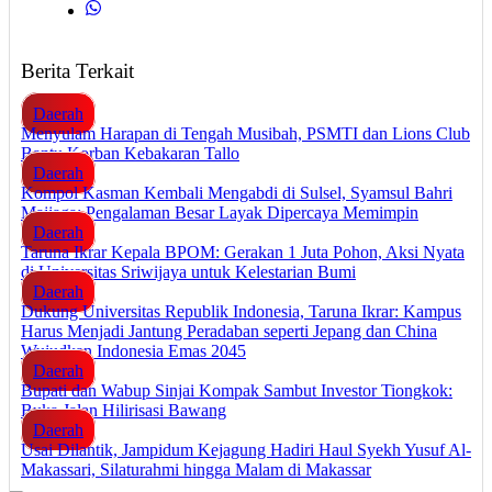
Berita Terkait
Daerah
Menyulam Harapan di Tengah Musibah, PSMTI dan Lions Club
Bantu Korban Kebakaran Tallo
Daerah
Kompol Kasman Kembali Mengabdi di Sulsel, Syamsul Bahri
Majjaga: Pengalaman Besar Layak Dipercaya Memimpin
Daerah
Taruna Ikrar Kepala BPOM: Gerakan 1 Juta Pohon, Aksi Nyata
di Universitas Sriwijaya untuk Kelestarian Bumi
Daerah
Dukung Universitas Republik Indonesia, Taruna Ikrar: Kampus
Harus Menjadi Jantung Peradaban seperti Jepang dan China
Wujudkan Indonesia Emas 2045
Daerah
Bupati dan Wabup Sinjai Kompak Sambut Investor Tiongkok:
Buka Jalan Hilirisasi Bawang
Daerah
Usai Dilantik, Jampidum Kejagung Hadiri Haul Syekh Yusuf Al-
Makassari, Silaturahmi hingga Malam di Makassar