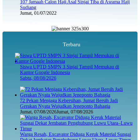
107 Jamaah Calon Haji Asal Sinjai Tiba di Asrama Haji
Sudiang
Jumat, 01/07/2022
Terbaru
Siswa UPTD SMPN 3 Sinjai Tampil Memukau di
Kantor Google Indonesia
Sabtu, 08/08/2026
72 Pekan Menjaga Kebersihan, Jumat Bersih Jadi
Gerakan Nyata Wujudkan Jeneponto Bahagia
Jumat, 07/08/2026
Jumat, 07/08/2026
Warga Resah, Excavator Diduga Keruk Material Sungai
Dekat Jembatan Penghubung Luwu Utara–Luwu Timur