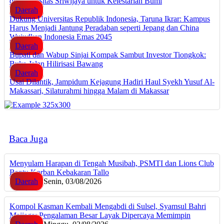
di Universitas Sriwijaya untuk Kelestarian Bumi
Daerah
Dukung Universitas Republik Indonesia, Taruna Ikrar: Kampus
Harus Menjadi Jantung Peradaban seperti Jepang dan China
Wujudkan Indonesia Emas 2045
Daerah
Bupati dan Wabup Sinjai Kompak Sambut Investor Tiongkok:
Buka Jalan Hilirisasi Bawang
Daerah
Usai Dilantik, Jampidum Kejagung Hadiri Haul Syekh Yusuf Al-
Makassari, Silaturahmi hingga Malam di Makassar
Baca Juga
Menyulam Harapan di Tengah Musibah, PSMTI dan Lions Club
Bantu Korban Kebakaran Tallo
Daerah
Senin, 03/08/2026
Kompol Kasman Kembali Mengabdi di Sulsel, Syamsul Bahri
Majjaga: Pengalaman Besar Layak Dipercaya Memimpin