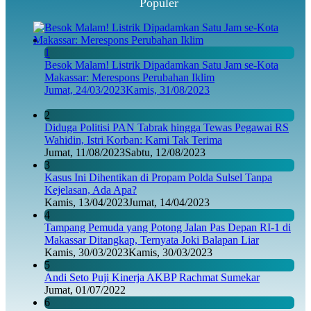
Populer
1
Besok Malam! Listrik Dipadamkan Satu Jam se-Kota
Makassar: Merespons Perubahan Iklim
Jumat, 24/03/2023
Kamis, 31/08/2023
2
Diduga Politisi PAN Tabrak hingga Tewas Pegawai RS
Wahidin, Istri Korban: Kami Tak Terima
Jumat, 11/08/2023
Sabtu, 12/08/2023
3
Kasus Ini Dihentikan di Propam Polda Sulsel Tanpa
Kejelasan, Ada Apa?
Kamis, 13/04/2023
Jumat, 14/04/2023
4
Tampang Pemuda yang Potong Jalan Pas Depan RI-1 di
Makassar Ditangkap, Ternyata Joki Balapan Liar
Kamis, 30/03/2023
Kamis, 30/03/2023
5
Andi Seto Puji Kinerja AKBP Rachmat Sumekar
Jumat, 01/07/2022
6