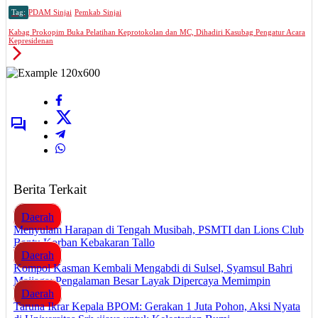
Tag:
PDAM Sinjai
Pemkab Sinjai
Kabag Prokopim Buka Pelatihan Keprotokolan dan MC, Dihadiri Kasubag Pengatur Acara
Kepresidenan
Berita Terkait
Daerah
Menyulam Harapan di Tengah Musibah, PSMTI dan Lions Club
Bantu Korban Kebakaran Tallo
Daerah
Kompol Kasman Kembali Mengabdi di Sulsel, Syamsul Bahri
Majjaga: Pengalaman Besar Layak Dipercaya Memimpin
Daerah
Taruna Ikrar Kepala BPOM: Gerakan 1 Juta Pohon, Aksi Nyata