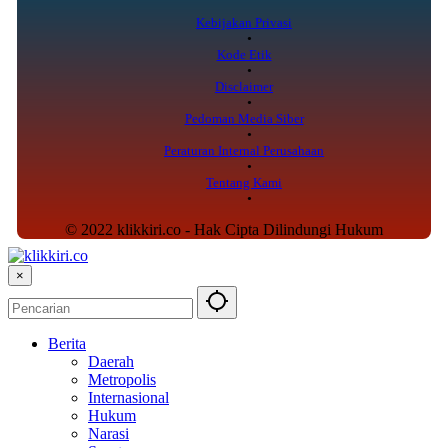
Kebijakan Privasi
Kode Etik
Disclaimer
Pedoman Media Siber
Peraturan Internal Perusahaan
Tentang Kami
© 2022 klikkiri.co - Hak Cipta Dilindungi Hukum
×
Berita
Daerah
Metropolis
Internasional
Hukum
Narasi