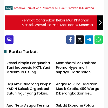
Tag:
Amerika Serikat
Andi Muchtar Ali Yusuf
Pemkab Bulukumba
Pemkot Canangkan Rekor Muri Khitanan
Massal, Wawali Fatma: Mari Bantu Sesama
Berita Terkait
Ekobis
Ekobis
Resmi Pimpin Pengusaha
Memahami Mekanisme
Tani Indonesia HKTI, Yasir
Promo Hypermart
Machmud Usung
Supaya Tidak Salah
Ekobis
Ekobis
Gerakan Kemandirian
Ekspektasi
Pangan
Haji Amir Didorong Pimpin
Angkasa Pura Hadirkan
KADIN Sulsel: Organisasi
Mudik Gratis, 400 Warga
Butuh Figur yang Fokus
Diberangkatkan ke
Ekobis
Ekobis
dan Mampu Merangkul
Surabaya
Semua Pihak
Andi Seto Asapa Terima
Subdit Ekonomi Polda