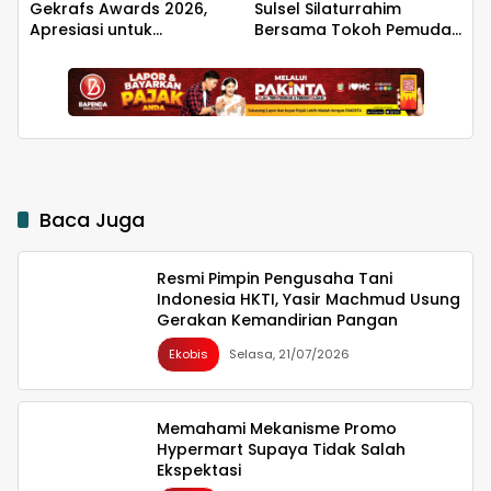
Gekrafs Awards 2026,
Sulsel Silaturrahim
Apresiasi untuk
Bersama Tokoh Pemuda
Pengembangan Ekonomi
Bulukumba Terkait
Kreatif
Permasalahan
Pembangunan YON TP
Baca Juga
Resmi Pimpin Pengusaha Tani
Indonesia HKTI, Yasir Machmud Usung
Gerakan Kemandirian Pangan
Ekobis
Selasa, 21/07/2026
Memahami Mekanisme Promo
Hypermart Supaya Tidak Salah
Ekspektasi