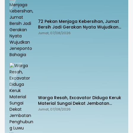
72 Pekan Menjaga Kebersihan, Jumat
Bersih Jadi Gerakan Nyata Wujudkan
Jeneponto Bahagia
Jumat, 07/08/2026
Warga Resah, Excavator Diduga Keruk
Material Sungai Dekat Jembatan
Penghubung Luwu Utara–Luwu Timur
Jumat, 07/08/2026