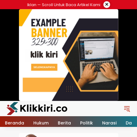
Langsung
×
Iklan — Scroll Untuk Baca Artikel Kami
ke
konten
Beranda
Hukum
Berita
Politik
Narasi
Daer