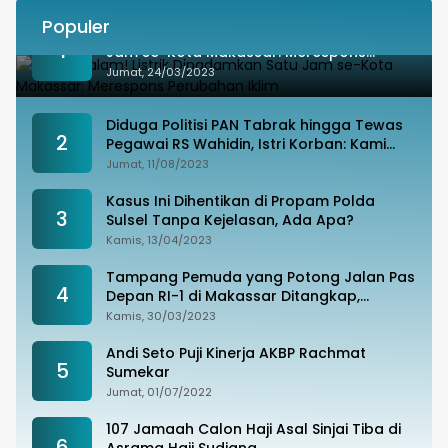
Populer
Besok Malam! Listrik Dipadamkan Satu
1
Jam se-Kota Makassar: Merespons
Perubahan Iklim
Jumat, 24/03/2023
Diduga Politisi PAN Tabrak hingga Tewas
2
Pegawai RS Wahidin, Istri Korban: Kami
Tak Terima
Jumat, 11/08/2023
Kasus Ini Dihentikan di Propam Polda
3
Sulsel Tanpa Kejelasan, Ada Apa?
Kamis, 13/04/2023
Tampang Pemuda yang Potong Jalan Pas
4
Depan RI-1 di Makassar Ditangkap,
Ternyata Joki Balapan Liar
Kamis, 30/03/2023
Andi Seto Puji Kinerja AKBP Rachmat
5
Sumekar
Jumat, 01/07/2022
107 Jamaah Calon Haji Asal Sinjai Tiba di
6
Asrama Haji Sudiang