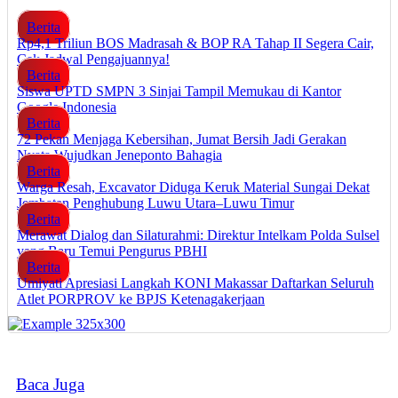
Berita
Rp4,1 Triliun BOS Madrasah & BOP RA Tahap II Segera Cair,
Cek Jadwal Pengajuannya!
Berita
Siswa UPTD SMPN 3 Sinjai Tampil Memukau di Kantor
Google Indonesia
Berita
72 Pekan Menjaga Kebersihan, Jumat Bersih Jadi Gerakan
Nyata Wujudkan Jeneponto Bahagia
Berita
Warga Resah, Excavator Diduga Keruk Material Sungai Dekat
Jembatan Penghubung Luwu Utara–Luwu Timur
Berita
Merawat Dialog dan Silaturahmi: Direktur Intelkam Polda Sulsel
yang Baru Temui Pengurus PBHI
Berita
Umiyati Apresiasi Langkah KONI Makassar Daftarkan Seluruh
Atlet PORPROV ke BPJS Ketenagakerjaan
Baca Juga