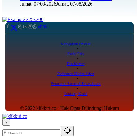
Jumat, 07/08/2026
Jumat, 07/08/2026
Kebijakan Privasi
Kode Etik
Disclaimer
Pedoman Media Siber
Peraturan Internal Perusahaan
Tentang Kami
© 2022 klikkiri.co - Hak Cipta Dilindungi Hukum
×