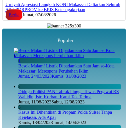
Umiyati Apresiasi Langkah KONI Makassar Daftarkan Seluruh
Atlet PORPROV ke BPJS Ketenagakerjaan
Berita
Jumat, 07/08/2026
Populer
1
Besok Malam! Listrik Dipadamkan Satu Jam se-Kota
Makassar: Merespons Perubahan Iklim
Jumat, 24/03/2023
Kamis, 31/08/2023
2
Diduga Politisi PAN Tabrak hingga Tewas Pegawai RS
Wahidin, Istri Korban: Kami Tak Terima
Jumat, 11/08/2023
Sabtu, 12/08/2023
3
Kasus Ini Dihentikan di Propam Polda Sulsel Tanpa
Kejelasan, Ada Apa?
Kamis, 13/04/2023
Jumat, 14/04/2023
4