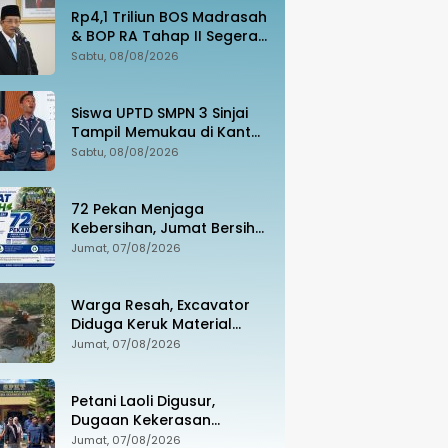
Rp4,1 Triliun BOS Madrasah
& BOP RA Tahap II Segera
Cair, Cek Jadwal
Sabtu, 08/08/2026
Pengajuannya!
Siswa UPTD SMPN 3 Sinjai
Tampil Memukau di Kantor
Google Indonesia
Sabtu, 08/08/2026
72 Pekan Menjaga
Kebersihan, Jumat Bersih
Jadi Gerakan Nyata
Jumat, 07/08/2026
Wujudkan Jeneponto
Bahagia
Warga Resah, Excavator
Diduga Keruk Material
Sungai Dekat Jembatan
Jumat, 07/08/2026
Penghubung Luwu Utara–
Luwu Timur
Petani Laoli Digusur,
Dugaan Kekerasan
Dilaporkan ke Polisi:
Jumat, 07/08/2026