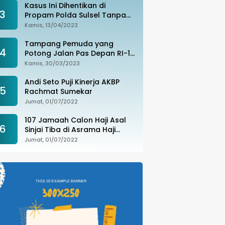
Kasus Ini Dihentikan di
3
Propam Polda Sulsel Tanpa
Kejelasan, Ada Apa?
Kamis, 13/04/2023
Tampang Pemuda yang
4
Potong Jalan Pas Depan RI-1
di Makassar Ditangkap,
Kamis, 30/03/2023
Ternyata Joki Balapan Liar
Andi Seto Puji Kinerja AKBP
5
Rachmat Sumekar
Jumat, 01/07/2022
107 Jamaah Calon Haji Asal
6
Sinjai Tiba di Asrama Haji
Sudiang
Jumat, 01/07/2022