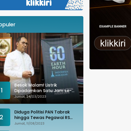
opuler
Besok Malam! Listrik
1
Dipadamkan Satu Jam se-
Kota Makassar: Merespons
Jumat, 24/03/2023
Perubahan Iklim
Diduga Politisi PAN Tabrak
2
hingga Tewas Pegawai RS
Wahidin, Istri Korban: Kami
Jumat, 11/08/2023
Tak Terima