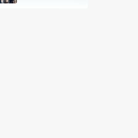
Pendamping Hukum
hingga Penyandang
Disabilitas Jadi Korban