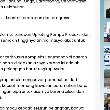
asan Tanjung Bunga, Barombong, Cendrawasih
ea Pelabuhan.
harus dipantau persiapan dan progress
ain itu tahapan Uprating Pompa Produksi dan
ri semakin tingginya animo masyarakat untuk
tar terkhusus Kompleks Perumahan di daerah
rus disiapkan airnya karena ini adalah
n pelanggan baru,” ungkap Asdar.
lengkap untuk mengcover pemenuhan dari
, kecuali memang kawasan perumahan baru,
ngan pipa untuk usernya karena diluar dari
.
nghimbau kepada seluruh pelanggan, bahwa