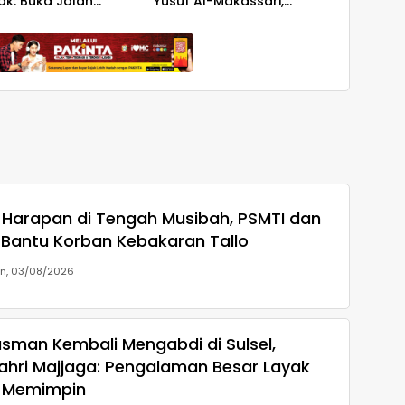
ok: Buka Jalan
Yusuf Al-Makassari,
asi Bawang
Silaturahmi hingga Malam
di Makassar
Harapan di Tengah Musibah, PSMTI dan
 Bantu Korban Kebakaran Tallo
in, 03/08/2026
sman Kembali Mengabdi di Sulsel,
ahri Majjaga: Pengalaman Besar Layak
 Memimpin