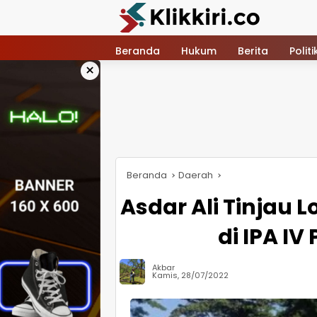
Langsung
ke
konten
Beranda
Hukum
Berita
Politi
×
Beranda
Daerah
Asdar Ali Tinjau 
di IPA I
Akbar
Kamis, 28/07/2022