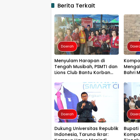
Berita Terkait
Daerah
Daer
Menyulam Harapan di
Kompo
Tengah Musibah, PSMTI dan
Mengab
Lions Club Bantu Korban
Bahri 
Kebakaran Tallo
Besar 
Memim
Daerah
Daer
Dukung Universitas Republik
Bupati
Indonesia, Taruna Ikrar:
Kompak