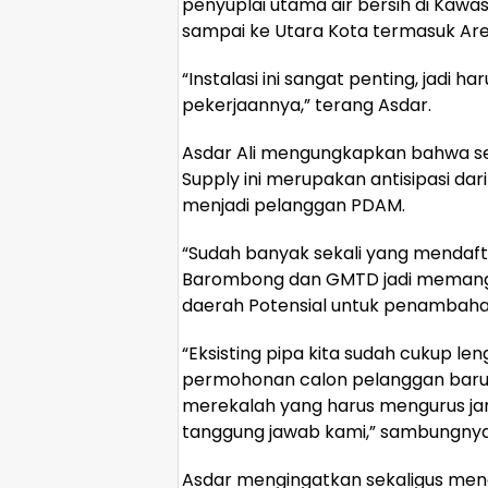
penyuplai utama air bersih di Kaw
sampai ke Utara Kota termasuk Ar
“Instalasi ini sangat penting, jadi 
pekerjaannya,” terang Asdar.
Asdar Ali mengungkapkan bahwa sel
Supply ini merupakan antisipasi da
menjadi pelanggan PDAM.
“Sudah banyak sekali yang mendaf
Barombong dan GMTD jadi memang ha
daerah Potensial untuk penambaha
“Eksisting pipa kita sudah cukup 
permohonan calon pelanggan baru
merekalah yang harus mengurus jari
tanggung jawab kami,” sambungnya
Asdar mengingatkan sekaligus me