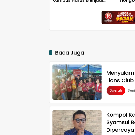
Kampus Harus Menjadi
Tiongk
Jantung Peradaban seperti
Hiliris
Jepang dan China
Wujudkan Indonesia Emas
2045
Baca Juga
Menyulam 
Lions Club
Daerah
Sen
Kompol Ka
Syamsul B
Dipercaya