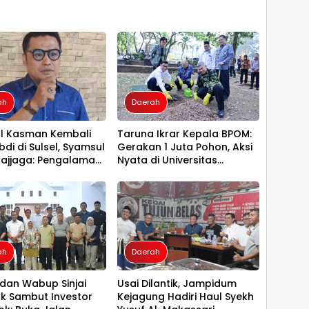
ah
Daerah
l Kasman Kembali
Taruna Ikrar Kepala BPOM:
di di Sulsel, Syamsul
Gerakan 1 Juta Pohon, Aksi
Majjaga: Pengalaman
Nyata di Universitas
Layak Dipercaya
Sriwijaya untuk Kelestarian
pin
Bumi
ah
Daerah
 dan Wabup Sinjai
Usai Dilantik, Jampidum
 Sambut Investor
Kejagung Hadiri Haul Syekh