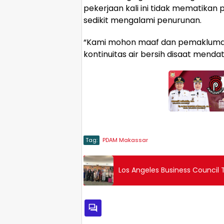
pekerjaan kali ini tidak mematikan
sedikit mengalami penurunan.
“Kami mohon maaf dan pemakluman 
kontinuitas air bersih disaat mendat
Tag:
PDAM Makassar
Los Angeles Business Council 