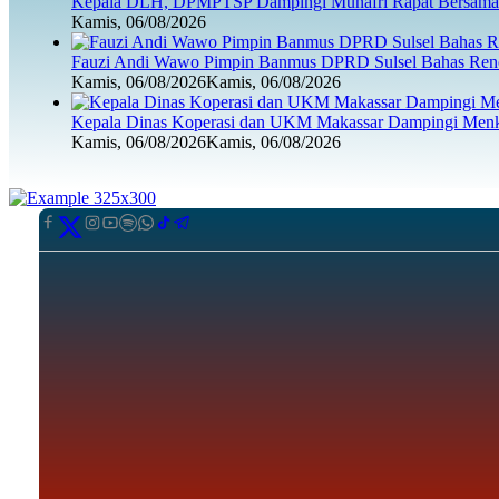
Kepala DLH, DPMPTSP Dampingi Munafri Rapat Bersama 
Kamis, 06/08/2026
Fauzi Andi Wawo Pimpin Banmus DPRD Sulsel Bahas Renc
Kamis, 06/08/2026
Kamis, 06/08/2026
Kepala Dinas Koperasi dan UKM Makassar Dampingi Menk
Kamis, 06/08/2026
Kamis, 06/08/2026