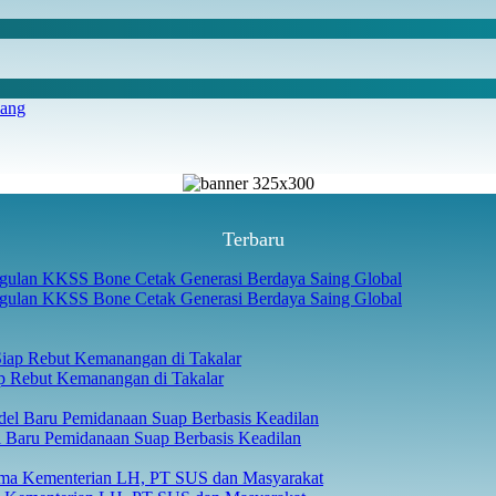
iang
Terbaru
gulan KKSS Bone Cetak Generasi Berdaya Saing Global
p Rebut Kemanangan di Takalar
 Baru Pemidanaan Suap Berbasis Keadilan