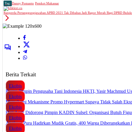
Tag:
Danny Pomanto
Pemkot Makassar
Ranperda Pertanggungjawaban APBD 2021 Tak Dibahas Jadi Rapor Merah Bagi DPRD Bul
Berita Terkait
Ekobis
Resmi Pimpin Pengusaha Tani Indonesia HKTI, Yasir Machmud U
Ekobis
Memahami Mekanisme Promo Hypermart Supaya Tidak Salah Eksp
Ekobis
Haji Amir Didorong Pimpin KADIN Sulsel: Organisasi Butuh Fig
Ekobis
Angkasa Pura Hadirkan Mudik Gratis, 400 Warga Diberangkatkan 
Ekobis