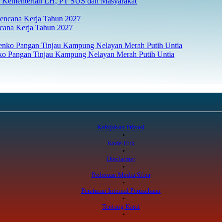
Kementerian LH, PT SUS dan Masyarakat
ana Kerja Tahun 2027
o Pangan Tinjau Kampung Nelayan Merah Putih Untia
Kebijakan Privasi
Kode Etik
Disclaimer
Pedoman Media Siber
Peraturan Internal Perusahaan
Tentang Kami