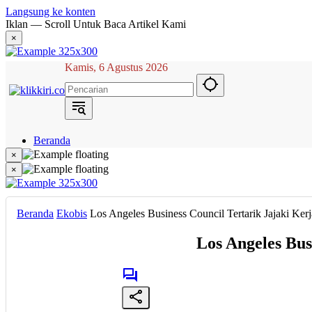
Langsung ke konten
Iklan — Scroll Untuk Baca Artikel Kami
×
Kamis, 6 Agustus 2026
Beranda
Hukum
×
Berita
×
Politik
Narasi
Daerah
Beranda
Ekobis
Los Angeles Business Council Tertarik Jajaki Ke
Metropolis
Eksekutif
Los Angeles Bus