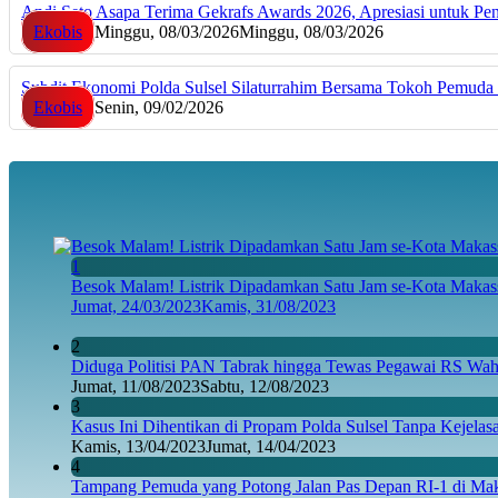
Andi Seto Asapa Terima Gekrafs Awards 2026, Apresiasi untuk P
Ekobis
Minggu, 08/03/2026
Minggu, 08/03/2026
Subdit Ekonomi Polda Sulsel Silaturrahim Bersama Tokoh Pemu
Ekobis
Senin, 09/02/2026
1
Besok Malam! Listrik Dipadamkan Satu Jam se-Kota Makass
Jumat, 24/03/2023
Kamis, 31/08/2023
2
Diduga Politisi PAN Tabrak hingga Tewas Pegawai RS Wahi
Jumat, 11/08/2023
Sabtu, 12/08/2023
3
Kasus Ini Dihentikan di Propam Polda Sulsel Tanpa Kejela
Kamis, 13/04/2023
Jumat, 14/04/2023
4
Tampang Pemuda yang Potong Jalan Pas Depan RI-1 di Maka