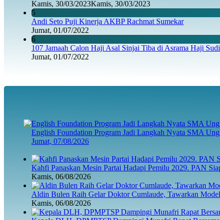
Kamis, 30/03/2023
Kamis, 30/03/2023
5
Andi Seto Puji Kinerja AKBP Rachmat Sumekar
Jumat, 01/07/2022
6
107 Jamaah Calon Haji Asal Sinjai Tiba di Asrama Haji Sud
Jumat, 01/07/2022
English Foundation Program Jadi Langkah Nyata SMA Ung
Jumat, 07/08/2026
Kahfi Panaskan Mesin Partai Hadapi Pemilu 2029. PAN Sia
Kamis, 06/08/2026
Aldin Bulen Raih Gelar Doktor Cumlaude, Tawarkan Model
Kamis, 06/08/2026