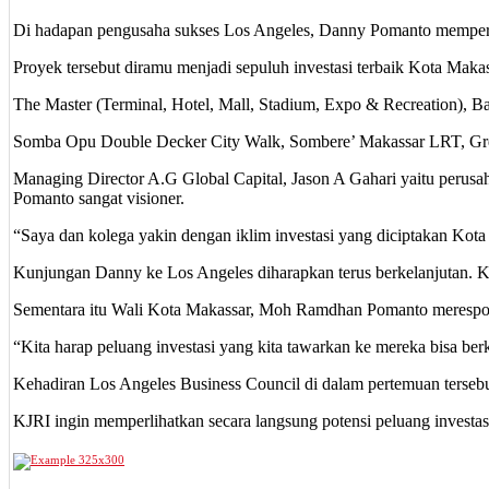
Di hadapan pengusaha sukses Los Angeles, Danny Pomanto memperli
Proyek tersebut diramu menjadi sepuluh investasi terbaik Kota Maka
The Master (Terminal, Hotel, Mall, Stadium, Expo & Recreation), Ba
Somba Opu Double Decker City Walk, Sombere’ Makassar LRT, Green
Managing Director A.G Global Capital, Jason A Gahari yaitu perusaha
Pomanto sangat visioner.
“Saya dan kolega yakin dengan iklim investasi yang diciptakan Kota
Kunjungan Danny ke Los Angeles diharapkan terus berkelanjutan. Kon
Sementara itu Wali Kota Makassar, Moh Ramdhan Pomanto merespon p
“Kita harap peluang investasi yang kita tawarkan ke mereka bisa b
Kehadiran Los Angeles Business Council di dalam pertemuan terse
KJRI ingin memperlihatkan secara langsung potensi peluang investas