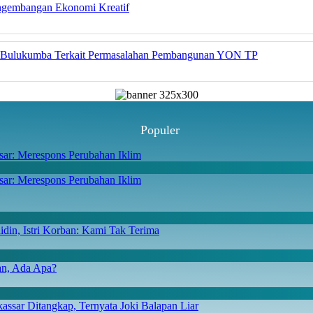
engembangan Ekonomi Kreatif
da Bulukumba Terkait Permasalahan Pembangunan YON TP
Populer
ar: Merespons Perubahan Iklim
din, Istri Korban: Kami Tak Terima
san, Ada Apa?
ssar Ditangkap, Ternyata Joki Balapan Liar