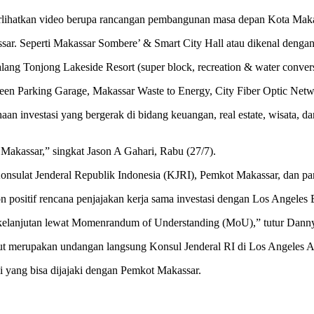
hatkan video berupa rancangan pembangunan masa depan Kota Makass
ssar. Seperti Makassar Sombere’ & Smart City Hall atau dikenal denga
lang Tonjong Lakeside Resort (super block, recreation & water conver
 Parking Garage, Makassar Waste to Energy, City Fiber Optic Networ
an investasi yang bergerak di bidang keuangan, real estate, wisata, d
 Makassar,” singkat Jason A Gahari, Rabu (27/7).
sulat Jenderal Republik Indonesia (KJRI), Pemkot Makassar, dan para 
ositif rencana penjajakan kerja sama investasi dengan Los Angeles 
erkelanjutan lewat Momenrandum of Understanding (MoU),” tutur Dann
but merupakan undangan langsung Konsul Jenderal RI di Los Angeles 
i yang bisa dijajaki dengan Pemkot Makassar.