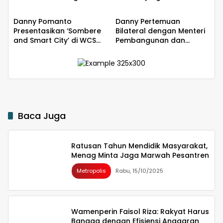
dalam Pelestarian
Singapore Terbesar di
Lingkungan
Dunia
Danny Pomanto
Danny Pertemuan
Presentasikan ‘Sombere
Bilateral dengan Menteri
and Smart City’ di WCS
Pembangunan dan
2024 Singapura,
Kominfo serta Presiden
Perwakilan Wali Kota se-
Singapura
Asia
Baca Juga
Ratusan Tahun Mendidik Masyarakat,
Menag Minta Jaga Marwah Pesantren
Metropolis
Rabu, 15/10/2025
Wamenperin Faisol Riza: Rakyat Harus
Bangga dengan Efisiensi Anggaran