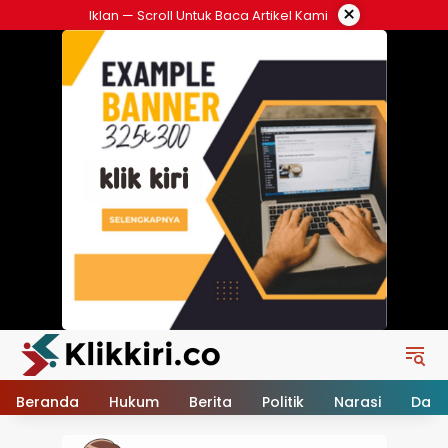
Langsung
×
Iklan — Scroll Untuk Baca Artikel Kami
ke
konten
Beranda
Hukum
Berita
Politik
Narasi
Daer