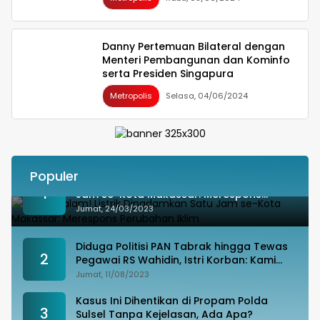
Danny Pertemuan Bilateral dengan
Menteri Pembangunan dan Kominfo
serta Presiden Singapura
Metropolis
Selasa, 04/06/2024
Populer
Besok Malam! Listrik Dipadamkan Satu
1
Jam se-Kota Makassar: Merespons
Perubahan Iklim
Jumat, 24/03/2023
Diduga Politisi PAN Tabrak hingga Tewas
2
Pegawai RS Wahidin, Istri Korban: Kami
Tak Terima
Jumat, 11/08/2023
Kasus Ini Dihentikan di Propam Polda
3
Sulsel Tanpa Kejelasan, Ada Apa?