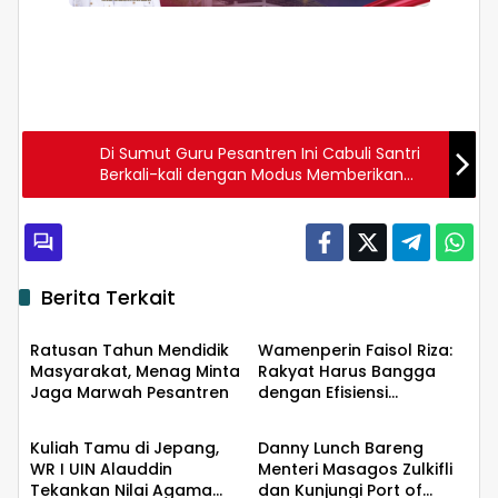
Di Sumut Guru Pesantren Ini Cabuli Santri
Berkali-kali dengan Modus Memberikan
Perhatian Lebih
Berita Terkait
Metropolis
Metropolis
Ratusan Tahun Mendidik
Wamenperin Faisol Riza:
Masyarakat, Menag Minta
Rakyat Harus Bangga
Jaga Marwah Pesantren
dengan Efisiensi
Metropolis
Metropolis
Anggaran
Kuliah Tamu di Jepang,
Danny Lunch Bareng
WR I UIN Alauddin
Menteri Masagos Zulkifli
Tekankan Nilai Agama
dan Kunjungi Port of
Metropolis
Metropolis