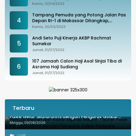
Kamis, 13/04/2023
Tampang Pemuda yang Potong Jalan Pas
4
Depan RI-1 di Makassar Ditangkap,
Ternyata Joki Balapan Liar
Kamis, 30/03/2023
Andi Seto Puji Kinerja AKBP Rachmat
5
Sumekar
Jumat, 01/07/2022
107 Jamaah Calon Haji Asal Sinjai Tiba di
6
Asrama Haji Sudiang
Jumat, 01/07/2022
Terbaru
Perkuat Barisan dan Kawal Aspirasi Rakyat, Taufan
Pawe Gelar Silaturahmi dengan Pengurus Golkar
Parepare
Minggu, 09/08/2026