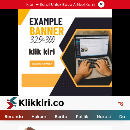
Langsung
×
Iklan — Scroll Untuk Baca Artikel Kami
ke
konten
Beranda
Hukum
Berita
Politik
Narasi
Daer