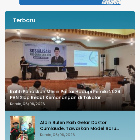
Terbaru
Kahfi Panaskan Mesin Partai Hadapi Pemilu 2029.
PAN Siap Rebut Kemanangan di Takalar
Kamis, 06/08/2026
Aldin Bulen Raih Gelar Doktor
Cumlaude, Tawarkan Model Baru
Pemidanaan Suap Berbasis Keadilan
Kamis, 06/08/2026