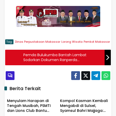
Tag:
Dinas Perpustakaan Makassar
Lorong Wisata
Pemkot Makassar
Pemda Bulukumba Bantah Lambat
Sodorkan Dokumen Ranperda
Pertanggungjawaban APBD 2021 ke DPRD
Berita Terkait
Daerah
Daerah
Menyulam Harapan di
Kompol Kasman Kembali
Tengah Musibah, PSMTI
Mengabdi di Sulsel,
dan Lions Club Bantu
Syamsul Bahri Majjaga:
Daerah
Daerah
Korban Kebakaran Tallo
Pengalaman Besar Layak