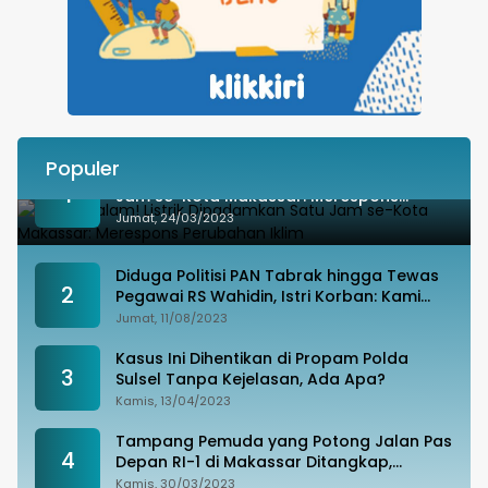
Populer
Besok Malam! Listrik Dipadamkan Satu
1
Jam se-Kota Makassar: Merespons
Perubahan Iklim
Jumat, 24/03/2023
Diduga Politisi PAN Tabrak hingga Tewas
2
Pegawai RS Wahidin, Istri Korban: Kami
Tak Terima
Jumat, 11/08/2023
Kasus Ini Dihentikan di Propam Polda
3
Sulsel Tanpa Kejelasan, Ada Apa?
Kamis, 13/04/2023
Tampang Pemuda yang Potong Jalan Pas
4
Depan RI-1 di Makassar Ditangkap,
Ternyata Joki Balapan Liar
Kamis, 30/03/2023