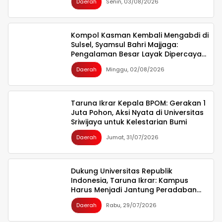
Daerah
Senin, 03/08/2026
Kompol Kasman Kembali Mengabdi di
Sulsel, Syamsul Bahri Majjaga:
Pengalaman Besar Layak Dipercaya
Memimpin
Daerah
Minggu, 02/08/2026
Taruna Ikrar Kepala BPOM: Gerakan 1
Juta Pohon, Aksi Nyata di Universitas
Sriwijaya untuk Kelestarian Bumi
Daerah
Jumat, 31/07/2026
Dukung Universitas Republik
Indonesia, Taruna Ikrar: Kampus
Harus Menjadi Jantung Peradaban
seperti Jepang dan China Wujudkan
Daerah
Rabu, 29/07/2026
Indonesia Emas 2045