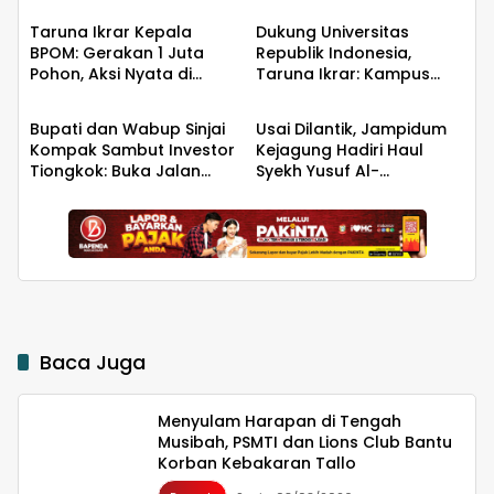
Dipercaya Memimpin
Taruna Ikrar Kepala
Dukung Universitas
BPOM: Gerakan 1 Juta
Republik Indonesia,
Pohon, Aksi Nyata di
Taruna Ikrar: Kampus
Daerah
Daerah
Universitas Sriwijaya
Harus Menjadi Jantung
untuk Kelestarian Bumi
Peradaban seperti
Bupati dan Wabup Sinjai
Usai Dilantik, Jampidum
Jepang dan China
Kompak Sambut Investor
Kejagung Hadiri Haul
Wujudkan Indonesia
Tiongkok: Buka Jalan
Syekh Yusuf Al-
Emas 2045
Hilirisasi Bawang
Makassari, Silaturahmi
hingga Malam di
Makassar
Baca Juga
Menyulam Harapan di Tengah
Musibah, PSMTI dan Lions Club Bantu
Korban Kebakaran Tallo