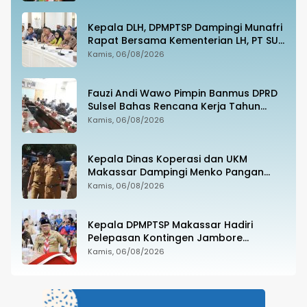
Kepala DLH, DPMPTSP Dampingi Munafri
Rapat Bersama Kementerian LH, PT SUS
dan Masyarakat
Kamis, 06/08/2026
Fauzi Andi Wawo Pimpin Banmus DPRD
Sulsel Bahas Rencana Kerja Tahun
2027
Kamis, 06/08/2026
Kepala Dinas Koperasi dan UKM
Makassar Dampingi Menko Pangan
Tinjau Kampung Nelayan Merah Putih
Kamis, 06/08/2026
Untia
Kepala DPMPTSP Makassar Hadiri
Pelepasan Kontingen Jambore
Nasional XII, Tegaskan Dukungan bagi
Kamis, 06/08/2026
Pembinaan Generasi Muda