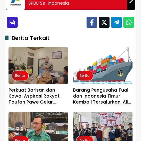
SPBU Se-Indonesia
Berita Terkait
Berita
Berita
Perkuat Barisan dan
Barang Pengusaha Tual
Kawal Aspirasi Rakyat,
dan Indonesia Timur
Taufan Pawe Gelar
Kembali Tersalurkan, Ali
Silaturahmi dengan
Mardana Apresiasi
Pengurus Golkar
Penyelesaian Afid Logistik
Parepare
dan Tanto Intim Line
Berita
Berita