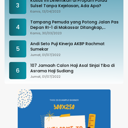
Kasus Ini Dihentikan di Propam Polda
3
Sulsel Tanpa Kejelasan, Ada Apa?
Kamis, 13/04/2023
Tampang Pemuda yang Potong Jalan Pas
4
Depan RI-1 di Makassar Ditangkap,
Ternyata Joki Balapan Liar
Kamis, 30/03/2023
Andi Seto Puji Kinerja AKBP Rachmat
5
Sumekar
Jumat, 01/07/2022
107 Jamaah Calon Haji Asal Sinjai Tiba di
6
Asrama Haji Sudiang
Jumat, 01/07/2022