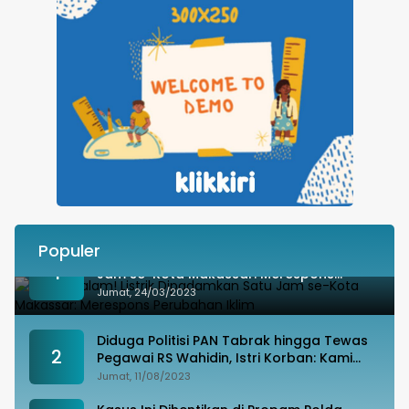
Populer
Besok Malam! Listrik Dipadamkan Satu
1
Jam se-Kota Makassar: Merespons
Perubahan Iklim
Jumat, 24/03/2023
Diduga Politisi PAN Tabrak hingga Tewas
2
Pegawai RS Wahidin, Istri Korban: Kami
Tak Terima
Jumat, 11/08/2023