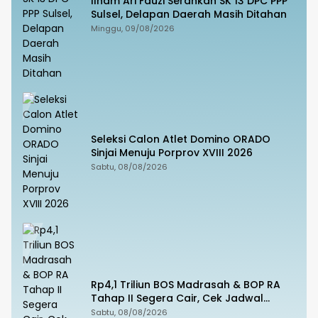
Ilham Ari Fauzi Serahkan SK 13 DPC PPP
Sulsel, Delapan Daerah Masih Ditahan
Minggu, 09/08/2026
Seleksi Calon Atlet Domino ORADO
Sinjai Menuju Porprov XVIII 2026
Sabtu, 08/08/2026
Rp4,1 Triliun BOS Madrasah & BOP RA
Tahap II Segera Cair, Cek Jadwal
Pengajuannya!
Sabtu, 08/08/2026