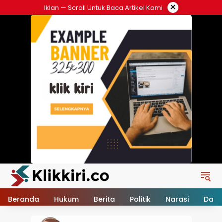
Langsung
×
Iklan — Scroll Untuk Baca Artikel Kami
ke
konten
Beranda
Hukum
Berita
Politik
Narasi
Daer