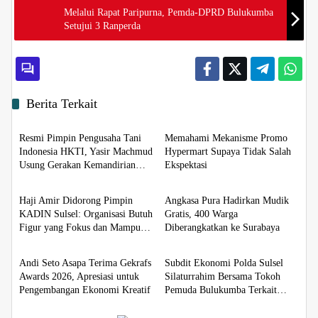
Melalui Rapat Paripurna, Pemda-DPRD Bulukumba
Setujui 3 Ranperda
Berita Terkait
Ekobis
Ekobis
Resmi Pimpin Pengusaha Tani
Memahami Mekanisme Promo
Indonesia HKTI, Yasir Machmud
Hypermart Supaya Tidak Salah
Usung Gerakan Kemandirian
Ekspektasi
Ekobis
Ekobis
Pangan
Haji Amir Didorong Pimpin
Angkasa Pura Hadirkan Mudik
KADIN Sulsel: Organisasi Butuh
Gratis, 400 Warga
Figur yang Fokus dan Mampu
Diberangkatkan ke Surabaya
Ekobis
Ekobis
Merangkul Semua Pihak
Andi Seto Asapa Terima Gekrafs
Subdit Ekonomi Polda Sulsel
Awards 2026, Apresiasi untuk
Silaturrahim Bersama Tokoh
Pengembangan Ekonomi Kreatif
Pemuda Bulukumba Terkait
Permasalahan Pembangunan
YON TP