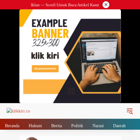
Langsung
×
Iklan — Scroll Untuk Baca Artikel Kami
ke
konten
Beranda
Hukum
Berita
Politik
Narasi
Daerah
Me