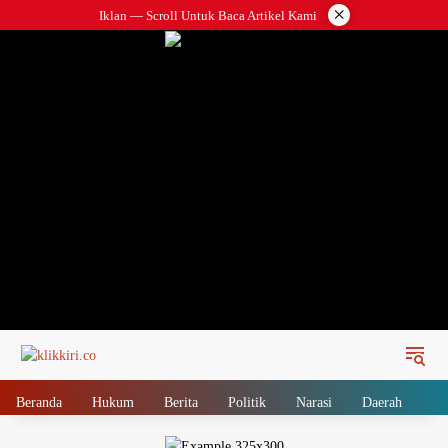
Langsung
×
Iklan — Scroll Untuk Baca Artikel Kami
ke
konten
Beranda
Hukum
Berita
Politik
Narasi
Daerah
Me