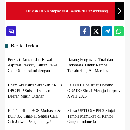
DP dan IAS Kompak saat Berada di Panakkukang
Berita Terkait
Berita
Berita
Perkuat Barisan dan Kawal
Barang Pengusaha Tual dan
Aspirasi Rakyat, Taufan Pawe
Indonesia Timur Kembali
Gelar Silaturahmi dengan
Tersalurkan, Ali Mardana
Berita
Berita
Pengurus Golkar Parepare
Apresiasi Penyelesaian Afid
Logistik dan Tanto Intim Line
Ilham Ari Fauzi Serahkan SK 13
Seleksi Calon Atlet Domino
DPC PPP Sulsel, Delapan
ORADO Sinjai Menuju Porprov
Daerah Masih Ditahan
XVIII 2026
Berita
Berita
Rp4,1 Triliun BOS Madrasah &
Siswa UPTD SMPN 3 Sinjai
BOP RA Tahap II Segera Cair,
Tampil Memukau di Kantor
Cek Jadwal Pengajuannya!
Google Indonesia