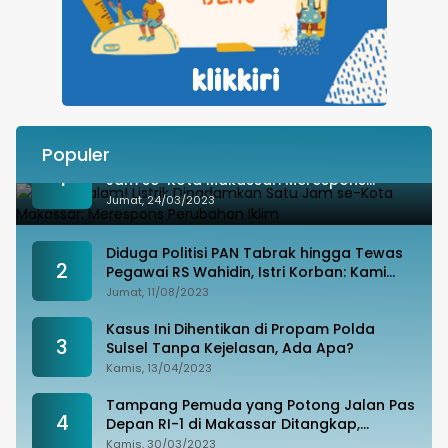
Populer
Besok Malam! Listrik Dipadamkan Satu
1
Jam se-Kota Makassar: Merespons
Perubahan Iklim
Jumat, 24/03/2023
Diduga Politisi PAN Tabrak hingga Tewas
2
Pegawai RS Wahidin, Istri Korban: Kami
Tak Terima
Jumat, 11/08/2023
Kasus Ini Dihentikan di Propam Polda
3
Sulsel Tanpa Kejelasan, Ada Apa?
Kamis, 13/04/2023
Tampang Pemuda yang Potong Jalan Pas
4
Depan RI-1 di Makassar Ditangkap,
Ternyata Joki Balapan Liar
Kamis, 30/03/2023