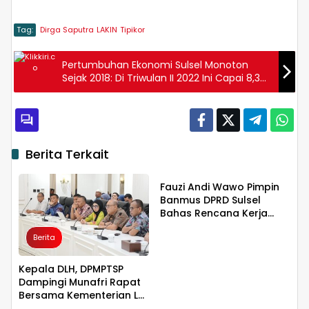
Tag:
Dirga Saputra
LAKIN
Tipikor
Pertumbuhan Ekonomi Sulsel Monoton
Sejak 2018: Di Triwulan II 2022 Ini Capai 8,38
Persen
Berita Terkait
Berita
Fauzi Andi Wawo Pimpin
Banmus DPRD Sulsel
Bahas Rencana Kerja
Tahun 2027
Berita
Kepala DLH, DPMPTSP
Dampingi Munafri Rapat
Bersama Kementerian LH,
Berita
Berita
PT SUS dan Masyarakat