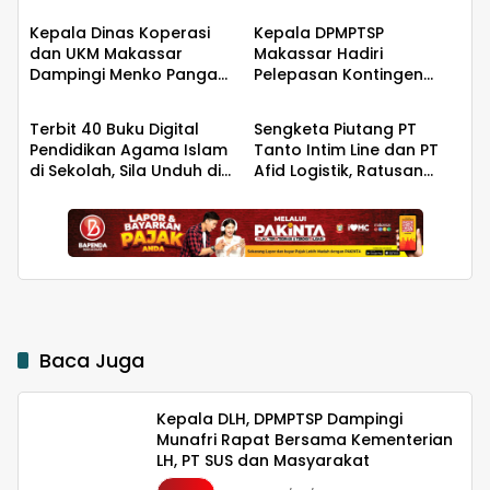
Kepala Dinas Koperasi
Kepala DPMPTSP
dan UKM Makassar
Makassar Hadiri
Dampingi Menko Pangan
Pelepasan Kontingen
Berita
Berita
Tinjau Kampung Nelayan
Jambore Nasional XII,
Merah Putih Untia
Tegaskan Dukungan bagi
Terbit 40 Buku Digital
Sengketa Piutang PT
Pembinaan Generasi
Pendidikan Agama Islam
Tanto Intim Line dan PT
Muda
di Sekolah, Sila Unduh di
Afid Logistik, Ratusan
Smart PAI
Pengusaha Kawasan
Indonesia Timur Ikut
Dirugikan
Baca Juga
Kepala DLH, DPMPTSP Dampingi
Munafri Rapat Bersama Kementerian
LH, PT SUS dan Masyarakat