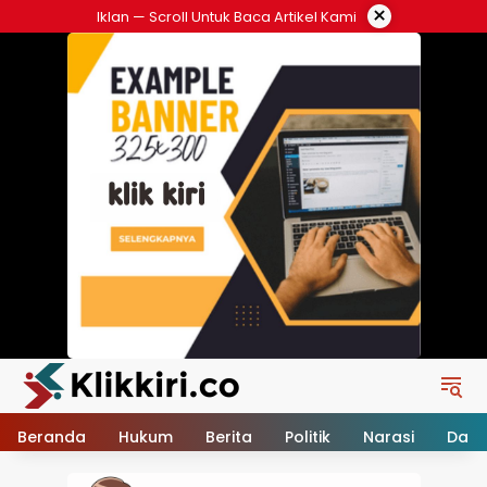
Langsung
×
Iklan — Scroll Untuk Baca Artikel Kami
ke
konten
Beranda
Hukum
Berita
Politik
Narasi
Daer