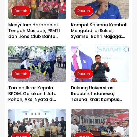
Daerah
Daerah
Menyulam Harapan di
Kompol Kasman Kembali
Tengah Musibah, PSMTI
Mengabdi di Sulsel,
dan Lions Club Bantu
Syamsul Bahri Majjaga:
Korban Kebakaran Tallo
Pengalaman Besar Layak
Dipercaya Memimpin
Daerah
Daerah
Taruna Ikrar Kepala
Dukung Universitas
BPOM: Gerakan 1 Juta
Republik Indonesia,
Pohon, Aksi Nyata di
Taruna Ikrar: Kampus
Universitas Sriwijaya
Harus Menjadi Jantung
untuk Kelestarian Bumi
Peradaban seperti
Jepang dan China
Wujudkan Indonesia
Emas 2045