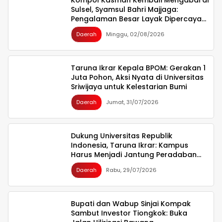
Sulsel, Syamsul Bahri Majjaga:
Pengalaman Besar Layak Dipercaya
Memimpin
Daerah
Minggu, 02/08/2026
Taruna Ikrar Kepala BPOM: Gerakan 1
Juta Pohon, Aksi Nyata di Universitas
Sriwijaya untuk Kelestarian Bumi
Daerah
Jumat, 31/07/2026
Dukung Universitas Republik
Indonesia, Taruna Ikrar: Kampus
Harus Menjadi Jantung Peradaban
seperti Jepang dan China Wujudkan
Daerah
Rabu, 29/07/2026
Indonesia Emas 2045
Bupati dan Wabup Sinjai Kompak
Sambut Investor Tiongkok: Buka