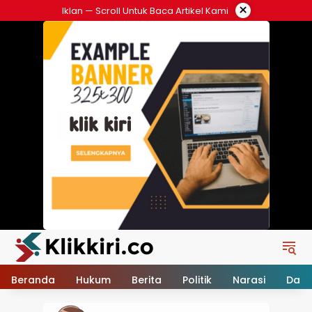
Langsung
×
Iklan — Scroll Untuk Baca Artikel Kami
ke
konten
Beranda
Hukum
Berita
Politik
Narasi
Daer