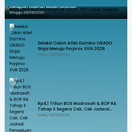
Ilham Ari Fauzi Serahkan SK 13 DPC PPP Sulsel,
Delapan Daerah Masih Ditahan
Minggu, 09/08/2026
Seleksi Calon Atlet Domino ORADO
Sinjai Menuju Porprov XVIII 2026
Sabtu, 08/08/2026
Rp4,1 Triliun BOS Madrasah & BOP RA
Tahap II Segera Cair, Cek Jadwal
Pengajuannya!
Sabtu, 08/08/2026