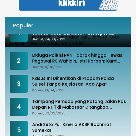
Populer
Besok Malam! Listrik Dipadamkan Satu
1
Jam se-Kota Makassar: Merespons
Perubahan Iklim
Jumat, 24/03/2023
Diduga Politisi PAN Tabrak hingga Tewas
2
Pegawai RS Wahidin, Istri Korban: Kami
Tak Terima
Jumat, 11/08/2023
Kasus Ini Dihentikan di Propam Polda
3
Sulsel Tanpa Kejelasan, Ada Apa?
Kamis, 13/04/2023
Tampang Pemuda yang Potong Jalan Pas
4
Depan RI-1 di Makassar Ditangkap,
Ternyata Joki Balapan Liar
Kamis, 30/03/2023
Andi Seto Puji Kinerja AKBP Rachmat
5
Sumekar