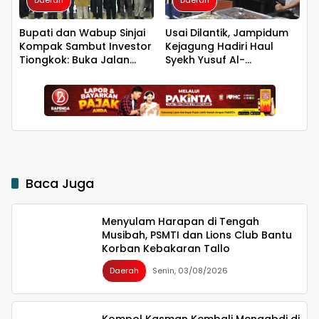
Daerah
Daerah
Bupati dan Wabup Sinjai
Usai Dilantik, Jampidum
Kompak Sambut Investor
Kejagung Hadiri Haul
Tiongkok: Buka Jalan
Syekh Yusuf Al-
Hilirisasi Bawang
Makassari, Silaturahmi
hingga Malam di
Makassar
Baca Juga
Menyulam Harapan di Tengah
Musibah, PSMTI dan Lions Club Bantu
Korban Kebakaran Tallo
Daerah
Senin, 03/08/2026
Kompol Kasman Kembali Mengabdi di