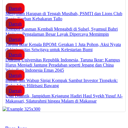
Daerah
Menyulam Harapan di Tengah Musibah, PSMTI dan Lions Club
Bantu Korban Kebakaran Tallo
Daerah
Kompol Kasman Kembali Mengabdi di Sulsel, Syamsul Bahri
Majjaga: Pengalaman Besar Layak Dipercaya Memimpin
Daerah
Taruna Ikrar Kepala BPOM: Gerakan 1 Juta Pohon, Aksi Nyata
di Universitas Sriwijaya untuk Kelestarian Bumi
Daerah
Dukung Universitas Republik Indonesia, Taruna Ikrar: Kampus
Harus Menjadi Jantung Peradaban seperti Jepang dan China
Wujudkan Indonesia Emas 2045
Daerah
Bupati dan Wabup Sinjai Kompak Sambut Investor Tiongkok:
Buka Jalan Hilirisasi Bawang
Daerah
Usai Dilantik, Jampidum Kejagung Hadiri Haul Syekh Yusuf Al-
Makassari, Silaturahmi hingga Malam di Makassar