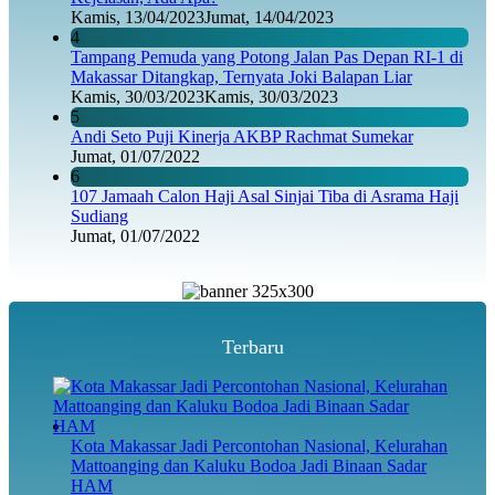
Kamis, 13/04/2023
Jumat, 14/04/2023
4
Tampang Pemuda yang Potong Jalan Pas Depan RI-1 di
Makassar Ditangkap, Ternyata Joki Balapan Liar
Kamis, 30/03/2023
Kamis, 30/03/2023
5
Andi Seto Puji Kinerja AKBP Rachmat Sumekar
Jumat, 01/07/2022
6
107 Jamaah Calon Haji Asal Sinjai Tiba di Asrama Haji
Sudiang
Jumat, 01/07/2022
Terbaru
Kota Makassar Jadi Percontohan Nasional, Kelurahan
Mattoanging dan Kaluku Bodoa Jadi Binaan Sadar
HAM