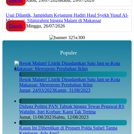
Daerah
Rabu, 29/07/2026
Rabu, 29/07/2026
Usai Dilantik, Jampidum Kejagung Hadiri Haul Syekh Yusuf Al-
Makassari, Silaturahmi hingga Malam di Makassar
Daerah
Minggu, 26/07/2026
Populer
1
Besok Malam! Listrik Dipadamkan Satu Jam se-Kota
Makassar: Merespons Perubahan Iklim
Jumat, 24/03/2023
Kamis, 31/08/2023
2
Diduga Politisi PAN Tabrak hingga Tewas Pegawai RS
Wahidin, Istri Korban: Kami Tak Terima
Jumat, 11/08/2023
Sabtu, 12/08/2023
3
Kasus Ini Dihentikan di Propam Polda Sulsel Tanpa
Kejelasan, Ada Apa?