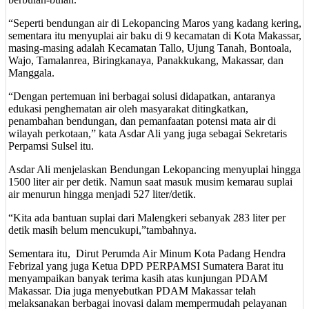
“Seperti bendungan air di Lekopancing Maros yang kadang kering,
sementara itu menyuplai air baku di 9 kecamatan di Kota Makassar,
masing-masing adalah Kecamatan Tallo, Ujung Tanah, Bontoala,
Wajo, Tamalanrea, Biringkanaya, Panakkukang, Makassar, dan
Manggala.
“Dengan pertemuan ini berbagai solusi didapatkan, antaranya
edukasi penghematan air oleh masyarakat ditingkatkan,
penambahan bendungan, dan pemanfaatan potensi mata air di
wilayah perkotaan,” kata Asdar Ali yang juga sebagai Sekretaris
Perpamsi Sulsel itu.
Asdar Ali menjelaskan Bendungan Lekopancing menyuplai hingga
1500 liter air per detik. Namun saat masuk musim kemarau suplai
air menurun hingga menjadi 527 liter/detik.
“Kita ada bantuan suplai dari Malengkeri sebanyak 283 liter per
detik masih belum mencukupi,”tambahnya.
Sementara itu, Dirut Perumda Air Minum Kota Padang Hendra
Febrizal yang juga Ketua DPD PERPAMSI Sumatera Barat itu
menyampaikan banyak terima kasih atas kunjungan PDAM
Makassar. Dia juga menyebutkan PDAM Makassar telah
melaksanakan berbagai inovasi dalam mempermudah pelayanan