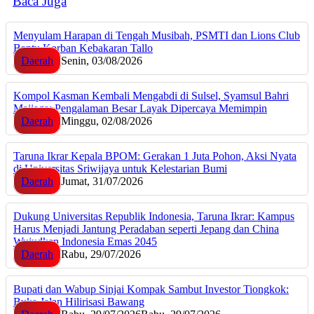
Baca Juga
Menyulam Harapan di Tengah Musibah, PSMTI dan Lions Club
Bantu Korban Kebakaran Tallo
Daerah
Senin, 03/08/2026
Kompol Kasman Kembali Mengabdi di Sulsel, Syamsul Bahri
Majjaga: Pengalaman Besar Layak Dipercaya Memimpin
Daerah
Minggu, 02/08/2026
Taruna Ikrar Kepala BPOM: Gerakan 1 Juta Pohon, Aksi Nyata
di Universitas Sriwijaya untuk Kelestarian Bumi
Daerah
Jumat, 31/07/2026
Dukung Universitas Republik Indonesia, Taruna Ikrar: Kampus
Harus Menjadi Jantung Peradaban seperti Jepang dan China
Wujudkan Indonesia Emas 2045
Daerah
Rabu, 29/07/2026
Bupati dan Wabup Sinjai Kompak Sambut Investor Tiongkok:
Buka Jalan Hilirisasi Bawang