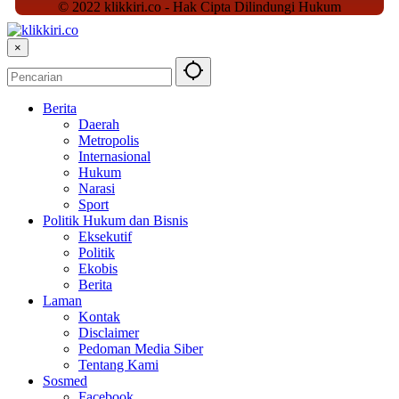
© 2022 klikkiri.co - Hak Cipta Dilindungi Hukum
×
Berita
Daerah
Metropolis
Internasional
Hukum
Narasi
Sport
Politik Hukum dan Bisnis
Eksekutif
Politik
Ekobis
Berita
Laman
Kontak
Disclaimer
Pedoman Media Siber
Tentang Kami
Sosmed
Facebook