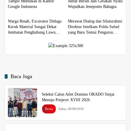
Tampil Memukau di Kantor
Jumat Bersih Jadi Gerakan Nyata
Google Indonesia
Wujudkan Jeneponto Bahagia
Berita
Berita
Warga Resah, Excavator Diduga
Merawat Dialog dan Silaturahmi:
Keruk Material Sungai Dekat
Direktur Intelkam Polda Sulsel
Jembatan Penghubung Luwu
yang Baru Temui Pengurus
Utara–Luwu Timur
PBHI
Baca Juga
Seleksi Calon Atlet Domino ORADO Sinjai
Menuju Porprov XVIII 2026
Berita
Sabtu, 08/08/2026