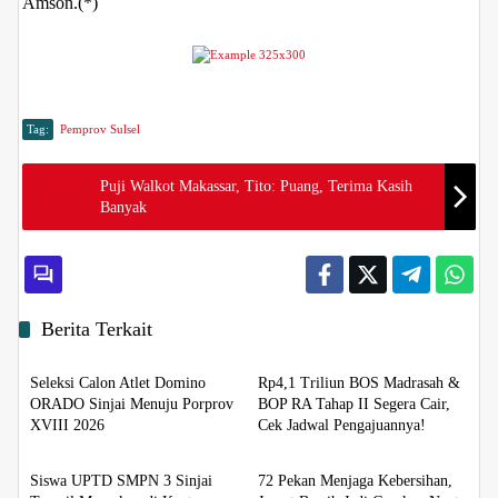
Amson.(*)
Tag:
Pemprov Sulsel
Puji Walkot Makassar, Tito: Puang, Terima Kasih
Banyak
Berita Terkait
Berita
Berita
Seleksi Calon Atlet Domino
Rp4,1 Triliun BOS Madrasah &
ORADO Sinjai Menuju Porprov
BOP RA Tahap II Segera Cair,
XVIII 2026
Cek Jadwal Pengajuannya!
Berita
Berita
Siswa UPTD SMPN 3 Sinjai
72 Pekan Menjaga Kebersihan,