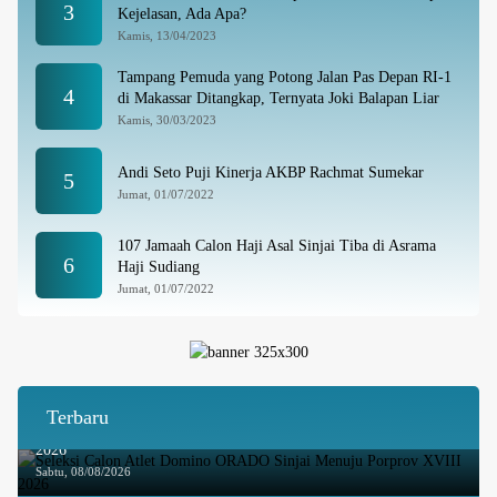
3
Kejelasan, Ada Apa?
Kamis, 13/04/2023
Tampang Pemuda yang Potong Jalan Pas Depan RI-1
4
di Makassar Ditangkap, Ternyata Joki Balapan Liar
Kamis, 30/03/2023
Andi Seto Puji Kinerja AKBP Rachmat Sumekar
5
Jumat, 01/07/2022
107 Jamaah Calon Haji Asal Sinjai Tiba di Asrama
6
Haji Sudiang
Jumat, 01/07/2022
Terbaru
Seleksi Calon Atlet Domino ORADO Sinjai Menuju Porprov XVIII
2026
Sabtu, 08/08/2026