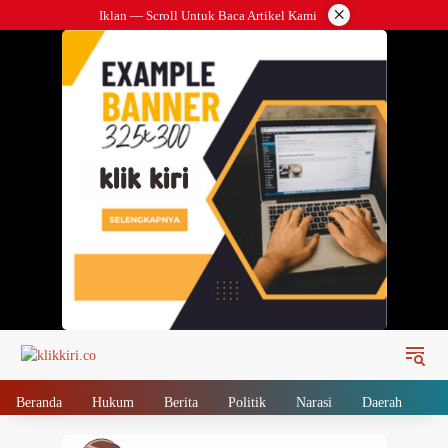
Langsung
×
Iklan — Scroll Untuk Baca Artikel Kami
ke
konten
Beranda
Hukum
Berita
Politik
Narasi
Daerah
Me