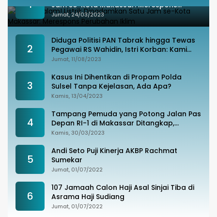
1
Jam se-Kota Makassar: Merespons
Perubahan Iklim
Jumat, 24/03/2023
Diduga Politisi PAN Tabrak hingga Tewas
2
Pegawai RS Wahidin, Istri Korban: Kami
Tak Terima
Jumat, 11/08/2023
Kasus Ini Dihentikan di Propam Polda
3
Sulsel Tanpa Kejelasan, Ada Apa?
Kamis, 13/04/2023
Tampang Pemuda yang Potong Jalan Pas
4
Depan RI-1 di Makassar Ditangkap,
Ternyata Joki Balapan Liar
Kamis, 30/03/2023
Andi Seto Puji Kinerja AKBP Rachmat
5
Sumekar
Jumat, 01/07/2022
107 Jamaah Calon Haji Asal Sinjai Tiba di
6
Asrama Haji Sudiang
Jumat, 01/07/2022