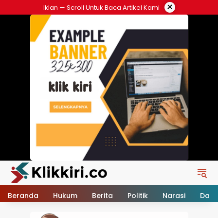
Langsung
×
Iklan — Scroll Untuk Baca Artikel Kami
ke
konten
Beranda
Hukum
Berita
Politik
Narasi
Daer