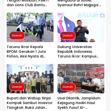
Tengah Musibah, PSMTI
Mengabdi di Sulsel,
dan Lions Club Bantu
Syamsul Bahri Majjaga:
Korban Kebakaran Tallo
Pengalaman Besar Layak
Dipercaya Memimpin
Daerah
Daerah
Taruna Ikrar Kepala
Dukung Universitas
BPOM: Gerakan 1 Juta
Republik Indonesia,
Pohon, Aksi Nyata di
Taruna Ikrar: Kampus
Universitas Sriwijaya
Harus Menjadi Jantung
untuk Kelestarian Bumi
Peradaban seperti
Jepang dan China
Wujudkan Indonesia
Emas 2045
Daerah
Daerah
Bupati dan Wabup Sinjai
Usai Dilantik, Jampidum
Kompak Sambut Investor
Kejagung Hadiri Haul
Tiongkok: Buka Jalan
Syekh Yusuf Al-