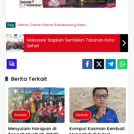
Tag:
Gibran Center
Gibran Rakabuming Raka
Makassar Siapkan Sembilan Tatanan Kota
Sehat
Berita Terkait
Daerah
Daerah
Menyulam Harapan di
Kompol Kasman Kembali