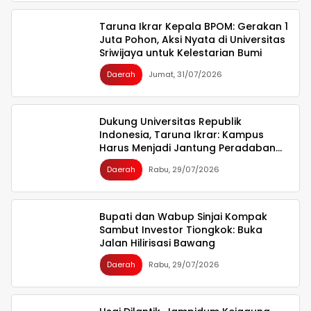
Taruna Ikrar Kepala BPOM: Gerakan 1
Juta Pohon, Aksi Nyata di Universitas
Sriwijaya untuk Kelestarian Bumi
Daerah
Jumat, 31/07/2026
Dukung Universitas Republik
Indonesia, Taruna Ikrar: Kampus
Harus Menjadi Jantung Peradaban
seperti Jepang dan China Wujudkan
Daerah
Rabu, 29/07/2026
Indonesia Emas 2045
Bupati dan Wabup Sinjai Kompak
Sambut Investor Tiongkok: Buka
Jalan Hilirisasi Bawang
Daerah
Rabu, 29/07/2026