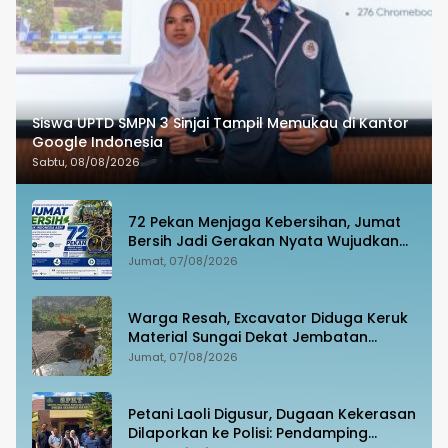
Siswa UPTD SMPN 3 Sinjai Tampil Memukau di Kantor
Google Indonesia
Sabtu, 08/08/2026
72 Pekan Menjaga Kebersihan, Jumat
Bersih Jadi Gerakan Nyata Wujudkan
Jeneponto Bahagia
Jumat, 07/08/2026
Warga Resah, Excavator Diduga Keruk
Material Sungai Dekat Jembatan
Penghubung Luwu Utara–Luwu Timur
Jumat, 07/08/2026
Petani Laoli Digusur, Dugaan Kekerasan
Dilaporkan ke Polisi: Pendamping