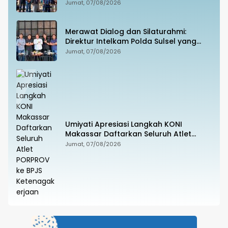
Hukum hingga Penyandang Disabilitas
Jumat, 07/08/2026
Jadi Korban
Merawat Dialog dan Silaturahmi:
Direktur Intelkam Polda Sulsel yang
Baru Temui Pengurus PBHI
Jumat, 07/08/2026
Umiyati Apresiasi Langkah KONI
Makassar Daftarkan Seluruh Atlet
PORPROV ke BPJS Ketenagakerjaan
Jumat, 07/08/2026