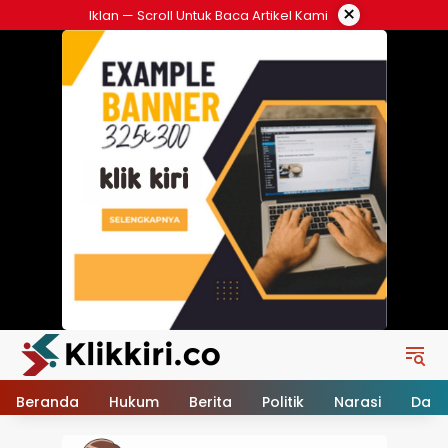
Langsung
×
Iklan — Scroll Untuk Baca Artikel Kami
ke
konten
Beranda
Hukum
Berita
Politik
Narasi
Daer