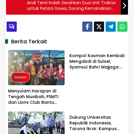
Andi Tenri Indah Serahkan Dua Unit Traktor
untuk Petani Gowa, Dorong Kemandirian
Pangan Daerah
Berita Terkait
Daerah
Kompol Kasman Kembali
Mengabdi di Sulsel,
Syamsul Bahri Majjaga:
Pengalaman Besar Layak
Daerah
Dipercaya Memimpin
Menyulam Harapan di
Tengah Musibah, PSMTI
dan Lions Club Bantu
Daerah
Korban Kebakaran Tallo
Dukung Universitas
Republik Indonesia,
Taruna Ikrar: Kampus