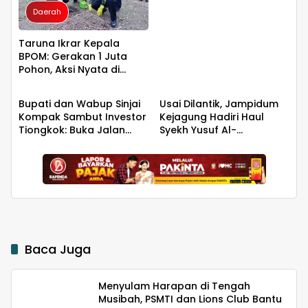
Harus Menjadi Jantung
Daerah
Peradaban seperti
Jepang dan China
Wujudkan Indonesia
Taruna Ikrar Kepala
Emas 2045
BPOM: Gerakan 1 Juta
Pohon, Aksi Nyata di
Daerah
Daerah
Universitas Sriwijaya
untuk Kelestarian Bumi
Bupati dan Wabup Sinjai
Usai Dilantik, Jampidum
Kompak Sambut Investor
Kejagung Hadiri Haul
Tiongkok: Buka Jalan
Syekh Yusuf Al-
Hilirisasi Bawang
Makassari, Silaturahmi
hingga Malam di
Makassar
Baca Juga
Menyulam Harapan di Tengah
Musibah, PSMTI dan Lions Club Bantu