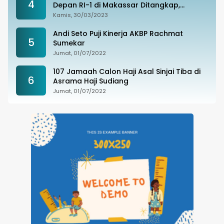
4
Depan RI-1 di Makassar Ditangkap,
Ternyata Joki Balapan Liar
Kamis, 30/03/2023
Andi Seto Puji Kinerja AKBP Rachmat
5
Sumekar
Jumat, 01/07/2022
107 Jamaah Calon Haji Asal Sinjai Tiba di
6
Asrama Haji Sudiang
Jumat, 01/07/2022