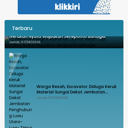
Terbaru
72 Pekan Menjaga Kebersihan, Jumat Bersih Jadi
Gerakan Nyata Wujudkan Jeneponto Bahagia
Jumat, 07/08/2026
Warga Resah, Excavator Diduga Keruk
Material Sungai Dekat Jembatan
Penghubung Luwu Utara–Luwu Timur
Jumat, 07/08/2026