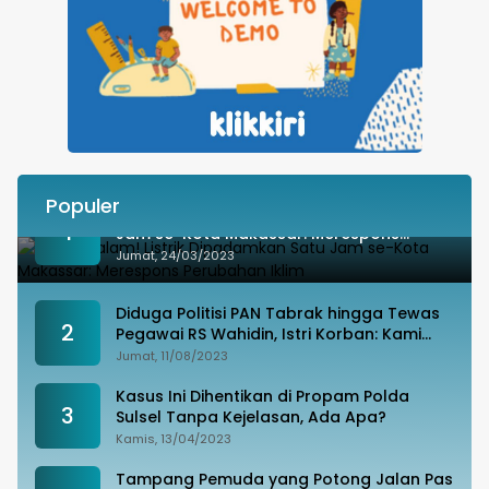
Populer
Besok Malam! Listrik Dipadamkan Satu
1
Jam se-Kota Makassar: Merespons
Perubahan Iklim
Jumat, 24/03/2023
Diduga Politisi PAN Tabrak hingga Tewas
2
Pegawai RS Wahidin, Istri Korban: Kami
Tak Terima
Jumat, 11/08/2023
Kasus Ini Dihentikan di Propam Polda
3
Sulsel Tanpa Kejelasan, Ada Apa?
Kamis, 13/04/2023
Tampang Pemuda yang Potong Jalan Pas