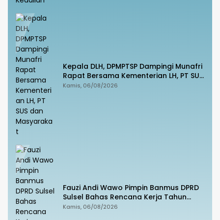
Kepala DLH, DPMPTSP Dampingi Munafri
Rapat Bersama Kementerian LH, PT SUS
dan Masyarakat
Kamis, 06/08/2026
Fauzi Andi Wawo Pimpin Banmus DPRD
Sulsel Bahas Rencana Kerja Tahun
2027
Kamis, 06/08/2026