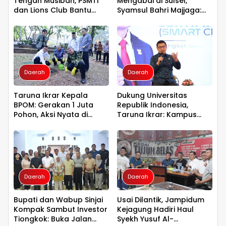
Tengah Musibah, PSMTI
Mengabdi di Sulsel,
dan Lions Club Bantu
Syamsul Bahri Majjaga:
Korban Kebakaran Tallo
Pengalaman Besar Layak
Dipercaya Memimpin
Daerah
Daerah
Taruna Ikrar Kepala
Dukung Universitas
BPOM: Gerakan 1 Juta
Republik Indonesia,
Pohon, Aksi Nyata di
Taruna Ikrar: Kampus
Universitas Sriwijaya
Harus Menjadi Jantung
untuk Kelestarian Bumi
Peradaban seperti
Jepang dan China
Wujudkan Indonesia
Emas 2045
Daerah
Daerah
Bupati dan Wabup Sinjai
Usai Dilantik, Jampidum
Kompak Sambut Investor
Kejagung Hadiri Haul
Tiongkok: Buka Jalan
Syekh Yusuf Al-