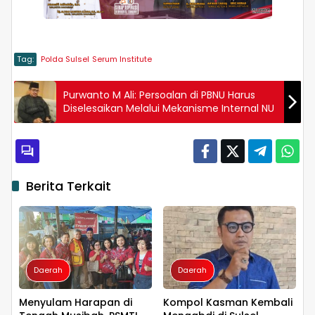
Tag:
Polda Sulsel
Serum Institute
Purwanto M Ali: Persoalan di PBNU Harus
Diselesaikan Melalui Mekanisme Internal NU
Berita Terkait
Daerah
Daerah
Menyulam Harapan di
Kompol Kasman Kembali