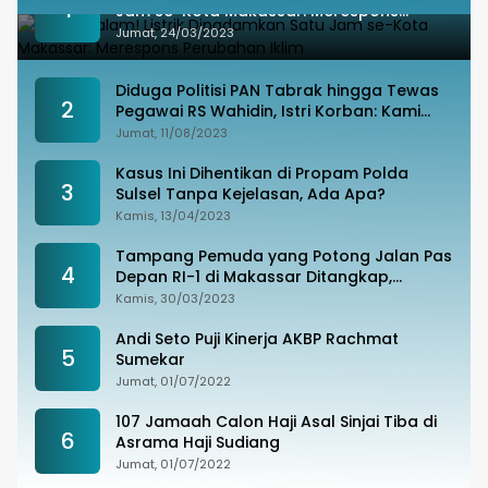
1
Jam se-Kota Makassar: Merespons
Perubahan Iklim
Jumat, 24/03/2023
Diduga Politisi PAN Tabrak hingga Tewas
2
Pegawai RS Wahidin, Istri Korban: Kami
Tak Terima
Jumat, 11/08/2023
Kasus Ini Dihentikan di Propam Polda
3
Sulsel Tanpa Kejelasan, Ada Apa?
Kamis, 13/04/2023
Tampang Pemuda yang Potong Jalan Pas
4
Depan RI-1 di Makassar Ditangkap,
Ternyata Joki Balapan Liar
Kamis, 30/03/2023
Andi Seto Puji Kinerja AKBP Rachmat
5
Sumekar
Jumat, 01/07/2022
107 Jamaah Calon Haji Asal Sinjai Tiba di
6
Asrama Haji Sudiang
Jumat, 01/07/2022