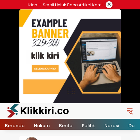
Langsung
×
Iklan — Scroll Untuk Baca Artikel Kami
ke
konten
Beranda
Hukum
Berita
Politik
Narasi
Daer