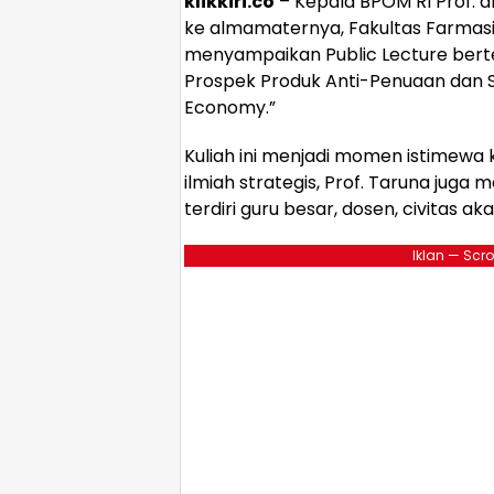
klikkiri.co
– Kepala BPOM RI Prof. dr
ke almamaternya, Fakultas Farmasi 
menyampaikan Public Lecture berte
Prospek Produk Anti-Penuaan dan S
Economy.”
Kuliah ini menjadi momen istimew
ilmiah strategis, Prof. Taruna juga
terdiri guru besar, dosen, civitas a
Iklan — Scro