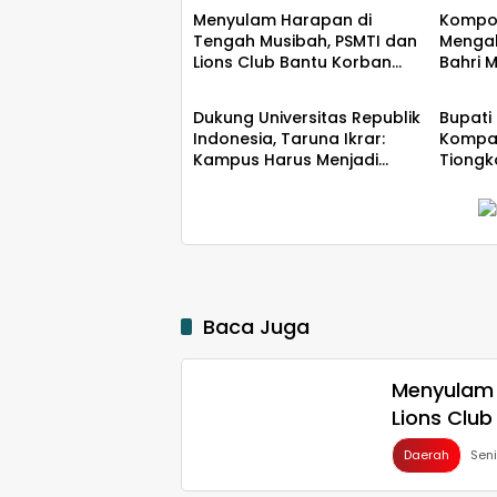
Menyulam Harapan di
Kompo
Tengah Musibah, PSMTI dan
Mengab
Lions Club Bantu Korban
Bahri 
Daerah
Daer
Kebakaran Tallo
Besar 
Memim
Dukung Universitas Republik
Bupati
Indonesia, Taruna Ikrar:
Kompak
Kampus Harus Menjadi
Tiongk
Jantung Peradaban seperti
Hiliris
Jepang dan China
Wujudkan Indonesia Emas
2045
Baca Juga
Menyulam 
Lions Club
Daerah
Sen