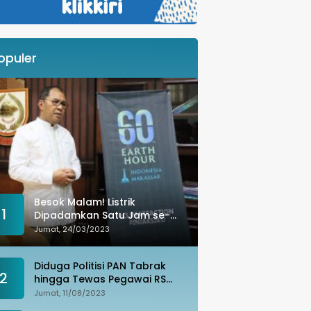
opuler
Besok Malam! Listrik
1
Dipadamkan Satu Jam se-
Kota Makassar: Merespons
Jumat, 24/03/2023
Perubahan Iklim
Diduga Politisi PAN Tabrak
2
hingga Tewas Pegawai RS
Wahidin, Istri Korban: Kami
Jumat, 11/08/2023
Tak Terima