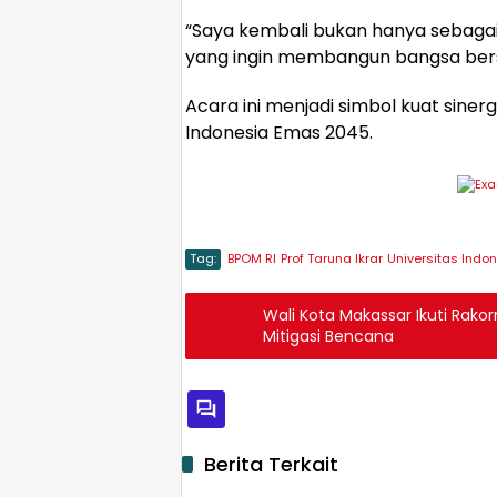
“Saya kembali bukan hanya sebagai
yang ingin membangun bangsa bersa
Acara ini menjadi simbol kuat sinergi
Indonesia Emas 2045.
Tag:
BPOM RI
Prof Taruna Ikrar
Universitas Indo
Wali Kota Makassar Ikuti Rako
Mitigasi Bencana
Berita Terkait
Daerah
Daer