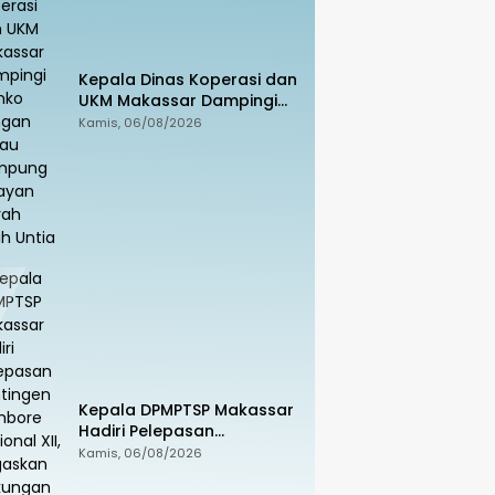
Kepala Dinas Koperasi dan
UKM Makassar Dampingi
Menko Pangan Tinjau
Kamis, 06/08/2026
Kampung Nelayan Merah
Putih Untia
Kepala DPMPTSP Makassar
Hadiri Pelepasan
Kontingen Jambore
Kamis, 06/08/2026
Nasional XII, Tegaskan
Dukungan bagi Pembinaan