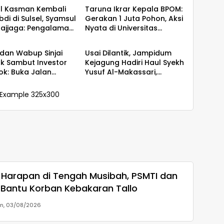
l Kasman Kembali
Taruna Ikrar Kepala BPOM:
di di Sulsel, Syamsul
Gerakan 1 Juta Pohon, Aksi
Majjaga: Pengalaman
Nyata di Universitas
ah
Daerah
Layak Dipercaya
Sriwijaya untuk Kelestarian
pin
Bumi
 dan Wabup Sinjai
Usai Dilantik, Jampidum
 Sambut Investor
Kejagung Hadiri Haul Syekh
ok: Buka Jalan
Yusuf Al-Makassari,
asi Bawang
Silaturahmi hingga Malam
di Makassar
Harapan di Tengah Musibah, PSMTI dan
 Bantu Korban Kebakaran Tallo
in, 03/08/2026