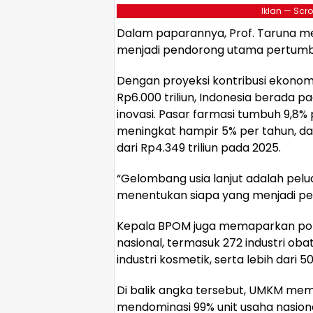
Iklan — Scro
Dalam paparannya, Prof. Taruna 
menjadi pendorong utama pertumbu
Dengan proyeksi kontribusi ekono
Rp6.000 triliun, Indonesia berada p
inovasi. Pasar farmasi tumbuh 9,8% 
meningkat hampir 5% per tahun, da
dari Rp4.349 triliun pada 2025.
“Gelombang usia lanjut adalah pelua
menentukan siapa yang menjadi pem
Kepala BPOM juga memaparkan potr
nasional, termasuk 272 industri oba
industri kosmetik, serta lebih dari 5
Di balik angka tersebut, UMKM me
mendominasi 99% unit usaha nasio