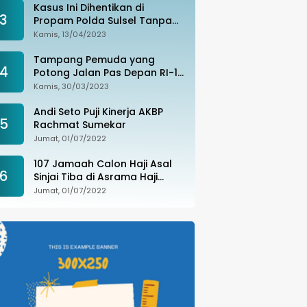
Kasus Ini Dihentikan di
3
Propam Polda Sulsel Tanpa
Kejelasan, Ada Apa?
Kamis, 13/04/2023
Tampang Pemuda yang
4
Potong Jalan Pas Depan RI-1
di Makassar Ditangkap,
Kamis, 30/03/2023
Ternyata Joki Balapan Liar
Andi Seto Puji Kinerja AKBP
5
Rachmat Sumekar
Jumat, 01/07/2022
107 Jamaah Calon Haji Asal
6
Sinjai Tiba di Asrama Haji
Sudiang
Jumat, 01/07/2022