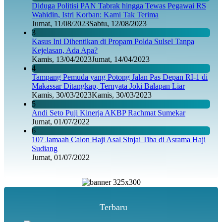
Diduga Politisi PAN Tabrak hingga Tewas Pegawai RS
Wahidin, Istri Korban: Kami Tak Terima
Jumat, 11/08/2023
Sabtu, 12/08/2023
3
Kasus Ini Dihentikan di Propam Polda Sulsel Tanpa
Kejelasan, Ada Apa?
Kamis, 13/04/2023
Jumat, 14/04/2023
4
Tampang Pemuda yang Potong Jalan Pas Depan RI-1 di
Makassar Ditangkap, Ternyata Joki Balapan Liar
Kamis, 30/03/2023
Kamis, 30/03/2023
5
Andi Seto Puji Kinerja AKBP Rachmat Sumekar
Jumat, 01/07/2022
6
107 Jamaah Calon Haji Asal Sinjai Tiba di Asrama Haji
Sudiang
Jumat, 01/07/2022
Terbaru