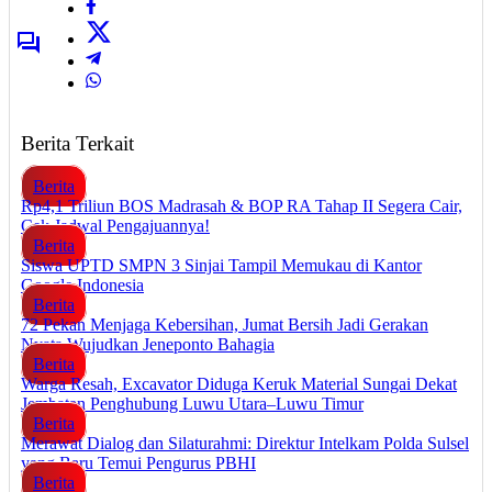
Berita Terkait
Berita
Rp4,1 Triliun BOS Madrasah & BOP RA Tahap II Segera Cair,
Cek Jadwal Pengajuannya!
Berita
Siswa UPTD SMPN 3 Sinjai Tampil Memukau di Kantor
Google Indonesia
Berita
72 Pekan Menjaga Kebersihan, Jumat Bersih Jadi Gerakan
Nyata Wujudkan Jeneponto Bahagia
Berita
Warga Resah, Excavator Diduga Keruk Material Sungai Dekat
Jembatan Penghubung Luwu Utara–Luwu Timur
Berita
Merawat Dialog dan Silaturahmi: Direktur Intelkam Polda Sulsel
yang Baru Temui Pengurus PBHI
Berita