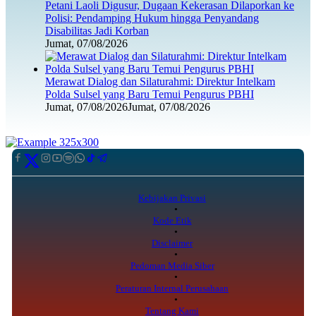
Petani Laoli Digusur, Dugaan Kekerasan Dilaporkan ke
Polisi: Pendamping Hukum hingga Penyandang
Disabilitas Jadi Korban
Jumat, 07/08/2026
Merawat Dialog dan Silaturahmi: Direktur Intelkam
Polda Sulsel yang Baru Temui Pengurus PBHI
Jumat, 07/08/2026
Jumat, 07/08/2026
Kebijakan Privasi
Kode Etik
Disclaimer
Pedoman Media Siber
Peraturan Internal Perusahaan
Tentang Kami