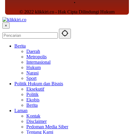
© 2022 klikkiri.co - Hak Cipta Dilindungi Hukum
×
Berita
Daerah
Metropolis
Internasional
Hukum
Narasi
Sport
Politik Hukum dan Bisnis
Eksekutif
Politik
Ekobis
Berita
Laman
Kontak
Disclaimer
Pedoman Media Siber
Tentang Kami