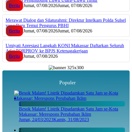
Jembatan Penghubung Luwu Utara–Luwu Timur
Berita
Jumat, 07/08/2026
Jumat, 07/08/2026
Merawat Dialog dan Silaturahmi: Direktur Intelkam Polda Sulsel
yang Baru Temui Pengurus PBHI
Berita
Jumat, 07/08/2026
Jumat, 07/08/2026
Umiyati Apresiasi Langkah KONI Makassar Daftarkan Seluruh
Atlet PORPROV ke BPJS Ketenagakerjaan
Berita
Jumat, 07/08/2026
Populer
1
Besok Malam! Listrik Dipadamkan Satu Jam se-Kota
Makassar: Merespons Perubahan Iklim
Jumat, 24/03/2023
Kamis, 31/08/2023
2