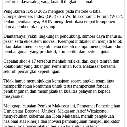
performa daya saing yang kuat di tingkat nasional.
Pengukuran IDSD 2025 mengacu pada metode Global
Competitiveness Index (GCI) dari World Economic Forum (WEF).
Dalam penilaiannya, BRIN mengidentifikasi empat komponen
utama pembentuk daya saing.
Diantaranya, yakni lingkungan pendukung, sumber daya manusia,
pasar, serta ekosistem inovasi. Keempat indikator ini menjadi tolok
ukur dalam menilai sejauh mana daerah mampu menciptakan iklim
pembangunan yang produktif, kompetitif, dan berkelanjutan.
Capaian skor 4,17 tersebut menjadi refleksi dari kerja terarah dan
kolaboratif yang dibangun Pemerintah Kota Makassar bersama
seluruh pemangku kepentingan.
Tidak hanya menunjukkan kemajuan secara angka, tetapi juga
memperlihatkan komitmen untuk terus memperkuat fondasi
pembangunan dan meningkatkan kualitas pelayanan kepada
masyarakat.
Menggapi capaian Pemkot Makassar ini, Pengamat Pemerintahan
Universitas Bosowa (Unibos) Makassar, Arief Wicaksono,
menyebutkan keberhasilan Kota Makassar, meraih pengakuan
nasional atas kinerja dan inovasi pembangunan menjadi indikator
bahwa roda pemerintahan berjalan ke arah yang tepat.