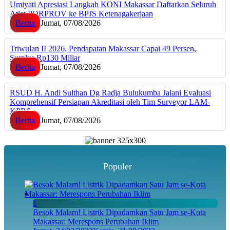
Umiyati Apresiasi Langkah KONI Makassar Daftarkan Seluruh
Atlet PORPROV ke BPJS Ketenagakerjaan
Berita
Jumat, 07/08/2026
Triwulan II 2026, Pendapatan Makassar Capai 49 Persen,
Surplus Rp130 Miliar
Berita
Jumat, 07/08/2026
RSUD H. Andi Sulthan Dg Radja Bulukumba Jalani Evaluasi
Komprehensif Persiapan Akreditasi oleh Tim Surveyor LAM-
KPRS
Berita
Jumat, 07/08/2026
Populer
1
Besok Malam! Listrik Dipadamkan Satu Jam se-Kota
Makassar: Merespons Perubahan Iklim