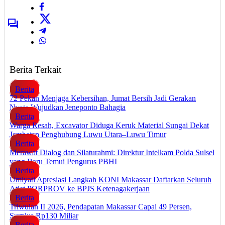
Berita Terkait
Berita
72 Pekan Menjaga Kebersihan, Jumat Bersih Jadi Gerakan
Nyata Wujudkan Jeneponto Bahagia
Berita
Warga Resah, Excavator Diduga Keruk Material Sungai Dekat
Jembatan Penghubung Luwu Utara–Luwu Timur
Berita
Merawat Dialog dan Silaturahmi: Direktur Intelkam Polda Sulsel
yang Baru Temui Pengurus PBHI
Berita
Umiyati Apresiasi Langkah KONI Makassar Daftarkan Seluruh
Atlet PORPROV ke BPJS Ketenagakerjaan
Berita
Triwulan II 2026, Pendapatan Makassar Capai 49 Persen,
Surplus Rp130 Miliar
Berita