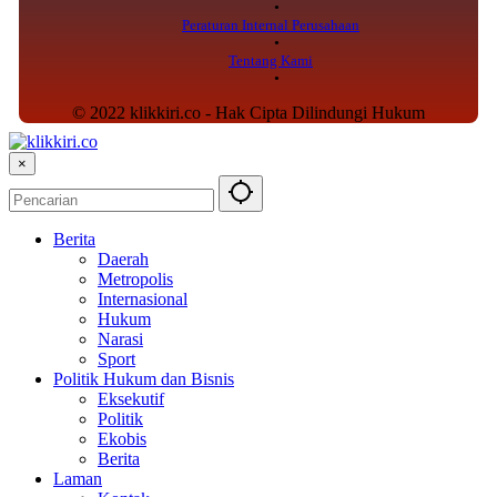
Peraturan Internal Perusahaan
Tentang Kami
© 2022 klikkiri.co - Hak Cipta Dilindungi Hukum
×
Berita
Daerah
Metropolis
Internasional
Hukum
Narasi
Sport
Politik Hukum dan Bisnis
Eksekutif
Politik
Ekobis
Berita
Laman