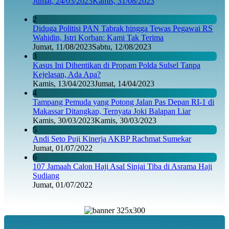
Jumat, 24/03/2023
Kamis, 31/08/2023
2
Diduga Politisi PAN Tabrak hingga Tewas Pegawai RS
Wahidin, Istri Korban: Kami Tak Terima
Jumat, 11/08/2023
Sabtu, 12/08/2023
3
Kasus Ini Dihentikan di Propam Polda Sulsel Tanpa
Kejelasan, Ada Apa?
Kamis, 13/04/2023
Jumat, 14/04/2023
4
Tampang Pemuda yang Potong Jalan Pas Depan RI-1 di
Makassar Ditangkap, Ternyata Joki Balapan Liar
Kamis, 30/03/2023
Kamis, 30/03/2023
5
Andi Seto Puji Kinerja AKBP Rachmat Sumekar
Jumat, 01/07/2022
6
107 Jamaah Calon Haji Asal Sinjai Tiba di Asrama Haji
Sudiang
Jumat, 01/07/2022