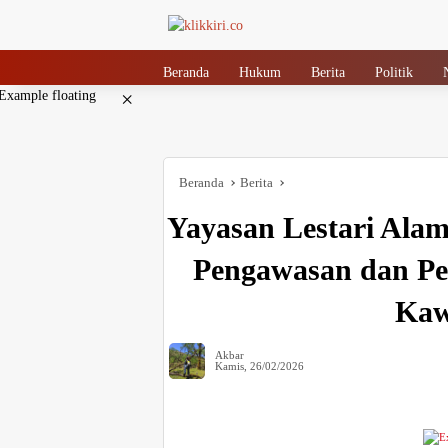
Langsung
ke
konten
Beranda
Hukum
Berita
Politik
×
Beranda
Berita
Yayasan Lestari Ala
Pengawasan dan Pen
Kaw
Akbar
Kamis, 26/02/2026