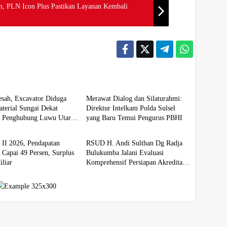
n, PLN Icon Plus Pastikan Layanan Kembali
Berita
sah, Excavator Diduga
Merawat Dialog dan Silaturahmi:
terial Sungai Dekat
Direktur Intelkam Polda Sulsel
n Penghubung Luwu Utara–
yang Baru Temui Pengurus PBHI
Berita
mur
 II 2026, Pendapatan
RSUD H. Andi Sulthan Dg Radja
 Capai 49 Persen, Surplus
Bulukumba Jalani Evaluasi
liar
Komprehensif Persiapan Akreditasi
oleh Tim Surveyor LAM-KPRS