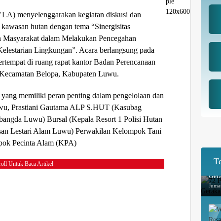
LA) menyelenggarakan kegiatan diskusi dan
di kawasan hutan dengan tema “Sinergisitas
dan Masyarakat dalam Melakukan Pencegahan
Kelestarian Lingkungan”. Acara berlangsung pada
bertempat di ruang rapat kantor Badan Perencanaan
ecamatan Belopa, Kabupaten Luwu.
it yang memiliki peran penting dalam pengelolaan dan
uwu, Prastiani Gautama ALP S.HUT (Kasubag
ngda Luwu) Bursal (Kepala Resort 1 Polisi Hutan
san Lestari Alam Luwu) Perwakilan Kelompok Tani
ok Pecinta Alam (KPA)
T
oll Untuk Baca Artikel
72 P
Ger
Juma