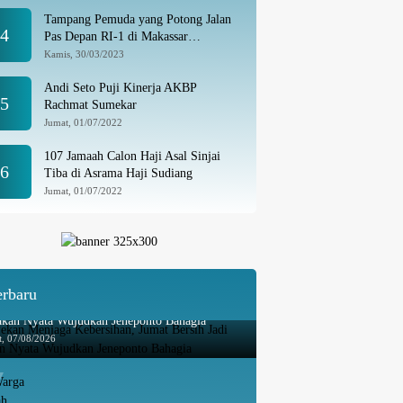
Tampang Pemuda yang Potong Jalan
4
Pas Depan RI-1 di Makassar
Ditangkap, Ternyata Joki Balapan Liar
Kamis, 30/03/2023
Andi Seto Puji Kinerja AKBP
5
Rachmat Sumekar
Jumat, 01/07/2022
107 Jamaah Calon Haji Asal Sinjai
6
Tiba di Asrama Haji Sudiang
Jumat, 01/07/2022
erbaru
ekan Menjaga Kebersihan, Jumat Bersih Jadi
akan Nyata Wujudkan Jeneponto Bahagia
t, 07/08/2026