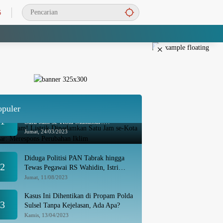
6
×
opuler
Besok Malam! Listrik Dipadamkan
1
Satu Jam se-Kota Makassar:
Merespons Perubahan Iklim
Jumat, 24/03/2023
Diduga Politisi PAN Tabrak hingga
2
Tewas Pegawai RS Wahidin, Istri
Korban: Kami Tak Terima
Jumat, 11/08/2023
Kasus Ini Dihentikan di Propam Polda
3
Sulsel Tanpa Kejelasan, Ada Apa?
Kamis, 13/04/2023