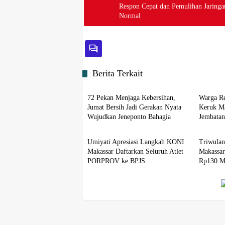
Respon Cepat dan Pemulihan Jaringa
Normal
Berita Terkait
Berita
Berita
72 Pekan Menjaga Kebersihan,
Warga Re
Jumat Bersih Jadi Gerakan Nyata
Keruk Ma
Wujudkan Jeneponto Bahagia
Jembata
Berita
Berita
Luwu Ti
Umiyati Apresiasi Langkah KONI
Triwulan
Makassar Daftarkan Seluruh Atlet
Makassar
PORPROV ke BPJS
Rp130 Mi
Ketenagakerjaan