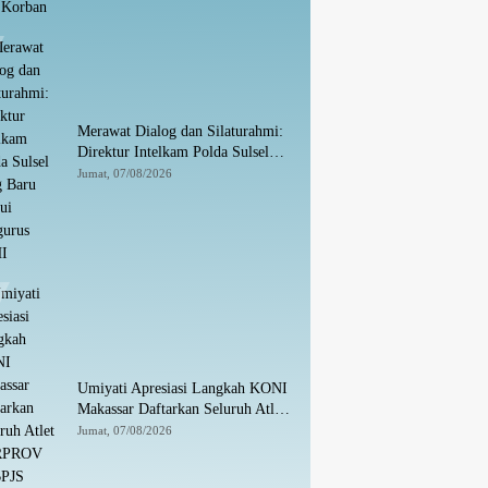
Merawat Dialog dan Silaturahmi:
Direktur Intelkam Polda Sulsel
yang Baru Temui Pengurus PBHI
Jumat, 07/08/2026
Umiyati Apresiasi Langkah KONI
Makassar Daftarkan Seluruh Atlet
PORPROV ke BPJS
Jumat, 07/08/2026
Ketenagakerjaan