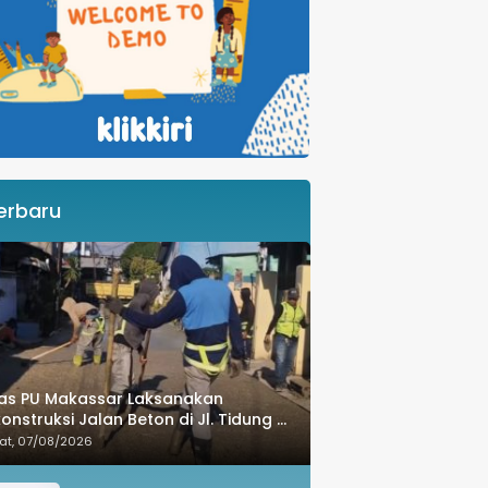
erbaru
as PU Makassar Laksanakan
onstruksi Jalan Beton di Jl. Tidung 6
uk Tingkatkan Kualitas Infrastruktur
at, 07/08/2026