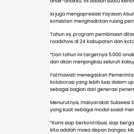
anak-anakku. Ini adalah suatu keho
Ia juga mengapresiasi Yayasan Abu
konsisten menghadirkan ruang pem
Tahun ini, program pembinaan dita
roadshow di 24 kabupaten dan kota 
“Dan tahun ini targetnya 5.000 anak 
dan akan menjangkau seluruh kabupa
Fatmawati menegaskan Pemerintah 
kolaborasi yang lebih luas dalam 
sebagai bagian dari generasi pener
Menurutnya, masyarakat Sulawesi Se
yang kuat sebagai modal sosial 
“Kami siap berkontribusi, siap ber
kita adalah masa depan bangsa. Mas