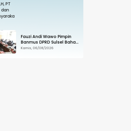
PT SUS dan Masyarakat
Fauzi Andi Wawo Pimpin
Banmus DPRD Sulsel Bahas
Rencana Kerja Tahun 2027
Kamis, 06/08/2026