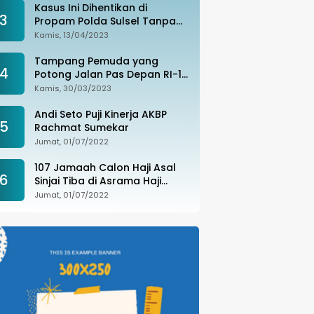
Kasus Ini Dihentikan di
3
Propam Polda Sulsel Tanpa
Kejelasan, Ada Apa?
Kamis, 13/04/2023
Tampang Pemuda yang
4
Potong Jalan Pas Depan RI-1
di Makassar Ditangkap,
Kamis, 30/03/2023
Ternyata Joki Balapan Liar
Andi Seto Puji Kinerja AKBP
5
Rachmat Sumekar
Jumat, 01/07/2022
107 Jamaah Calon Haji Asal
6
Sinjai Tiba di Asrama Haji
Sudiang
Jumat, 01/07/2022