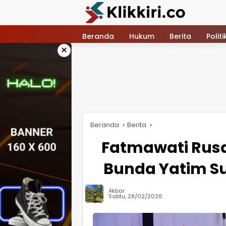
Langsung
ke
konten
Beranda
Hukum
Berita
Politi
×
Beranda
Berita
Fatmawati Rusd
Bunda Yatim Sul
Akbar
Sabtu, 28/02/2026