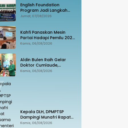
English Foundation
Program Jadi Langkah
Nyata SMA Unggulan KKSS
Jumat, 07/08/2026
Bone Cetak Generasi
Berdaya Saing Global
Kahfi Panaskan Mesin
Partai Hadapi Pemilu 2029.
PAN Siap Rebut
Kamis, 06/08/2026
Kemanangan di Takalar
Aldin Bulen Raih Gelar
Doktor Cumlaude,
Tawarkan Model Baru
Kamis, 06/08/2026
Pemidanaan Suap
Berbasis Keadilan
Kepala DLH, DPMPTSP
Dampingi Munafri Rapat
Bersama Kementerian LH,
Kamis, 06/08/2026