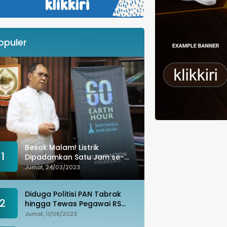
opuler
Besok Malam! Listrik
1
Dipadamkan Satu Jam se-
Kota Makassar: Merespons
Jumat, 24/03/2023
Perubahan Iklim
Diduga Politisi PAN Tabrak
2
hingga Tewas Pegawai RS
Wahidin, Istri Korban: Kami
Jumat, 11/08/2023
Tak Terima