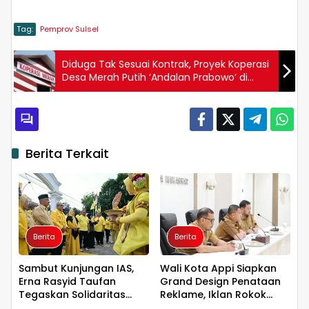
Tag:
Pemprov Sulsel
Diduga Tak Sesuai Kontrak, Proyek Koperasi
Desa Merah Putih ‘Andalan Prabowo’ di
Wajo Bersoal
Berita Terkait
Berita
Berita
Sambut Kunjungan IAS,
Wali Kota Appi Siapkan
Erna Rasyid Taufan
Grand Design Penataan
Tegaskan Solidaritas
Reklame, Iklan Rokok
Kader Golkar Parepare
Diperketat