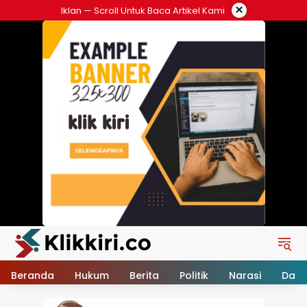
Langsung
×
Iklan — Scroll Untuk Baca Artikel Kami
ke
konten
Beranda
Hukum
Berita
Politik
Narasi
Daer