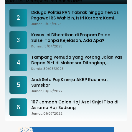
Diduga Politisi PAN Tabrak hingga Tewas
2
Pegawai RS Wahidin, Istri Korban: Kami
Tak Terima
Jumat, 11/08/2023
Kasus Ini Dihentikan di Propam Polda
3
Sulsel Tanpa Kejelasan, Ada Apa?
Kamis, 13/04/2023
Tampang Pemuda yang Potong Jalan Pas
4
Depan RI-1 di Makassar Ditangkap,
Ternyata Joki Balapan Liar
Kamis, 30/03/2023
Andi Seto Puji Kinerja AKBP Rachmat
5
Sumekar
Jumat, 01/07/2022
107 Jamaah Calon Haji Asal Sinjai Tiba di
6
Asrama Haji Sudiang
Jumat, 01/07/2022