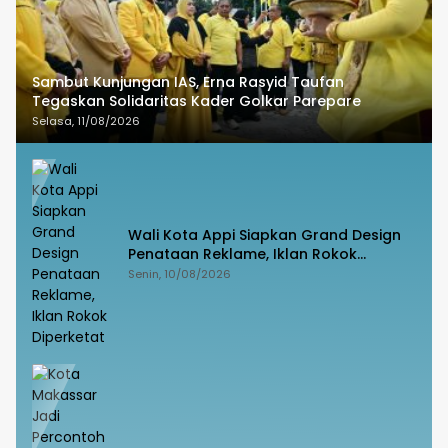
Sambut Kunjungan IAS, Erna Rasyid Taufan
Tegaskan Solidaritas Kader Golkar Parepare
Selasa, 11/08/2026
Wali Kota Appi Siapkan Grand Design
Penataan Reklame, Iklan Rokok
Diperketat
Senin, 10/08/2026