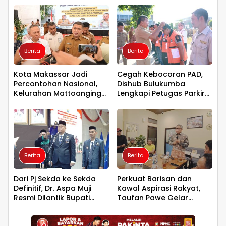
Berita
Berita
Kota Makassar Jadi
Cegah Kebocoran PAD,
Percontohan Nasional,
Dishub Bulukumba
Kelurahan Mattoanging
Lengkapi Petugas Parkir
dan Kaluku Bodoa Jadi
dengan Rompi dan
Binaan Sadar HAM
Tanda Pengenal
Berita
Berita
Dari Pj Sekda ke Sekda
Perkuat Barisan dan
Definitif, Dr. Aspa Muji
Kawal Aspirasi Rakyat,
Resmi Dilantik Bupati
Taufan Pawe Gelar
Paris Yasir
Silaturahmi dengan
Pengurus Golkar