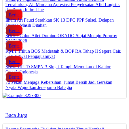
Tersalurkan, Ali Mardana Apresiasi Penyelesaian Afid Logistik
dan Tanto Intim Line
Berita
Ilham Ari Fauzi Serahkan SK 13 DPC PPP Sulsel, Delapan
Daerah Masih Ditahan
Berita
Seleksi Calon Atlet Domino ORADO Sinjai Menuju Porprov
XVIII 2026
Berita
Rp4,1 Triliun BOS Madrasah & BOP RA Tahap II Segera Cair,
Cek Jadwal Pengajuannya!
Berita
Siswa UPTD SMPN 3 Sinjai Tampil Memukau di Kantor
Google Indonesia
Berita
72 Pekan Menjaga Kebersihan, Jumat Bersih Jadi Gerakan
Nyata Wujudkan Jeneponto Bahagia
Baca Juga