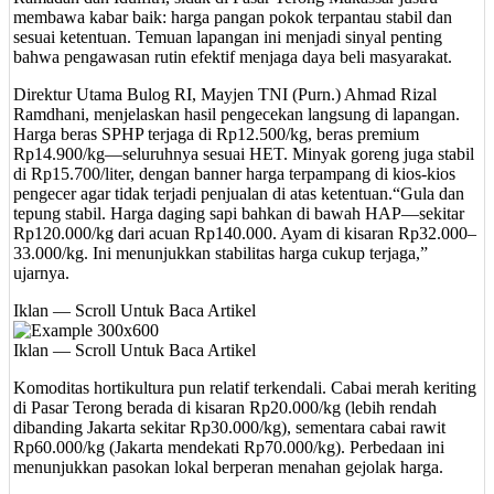
membawa kabar baik: harga pangan pokok terpantau stabil dan
sesuai ketentuan. Temuan lapangan ini menjadi sinyal penting
bahwa pengawasan rutin efektif menjaga daya beli masyarakat.
Direktur Utama Bulog RI, Mayjen TNI (Purn.) Ahmad Rizal
Ramdhani, menjelaskan hasil pengecekan langsung di lapangan.
Harga beras SPHP terjaga di Rp12.500/kg, beras premium
Rp14.900/kg—seluruhnya sesuai HET. Minyak goreng juga stabil
di Rp15.700/liter, dengan banner harga terpampang di kios-kios
pengecer agar tidak terjadi penjualan di atas ketentuan.“Gula dan
tepung stabil. Harga daging sapi bahkan di bawah HAP—sekitar
Rp120.000/kg dari acuan Rp140.000. Ayam di kisaran Rp32.000–
33.000/kg. Ini menunjukkan stabilitas harga cukup terjaga,”
ujarnya.
Iklan — Scroll Untuk Baca Artikel
Iklan — Scroll Untuk Baca Artikel
Komoditas hortikultura pun relatif terkendali. Cabai merah keriting
di Pasar Terong berada di kisaran Rp20.000/kg (lebih rendah
dibanding Jakarta sekitar Rp30.000/kg), sementara cabai rawit
Rp60.000/kg (Jakarta mendekati Rp70.000/kg). Perbedaan ini
menunjukkan pasokan lokal berperan menahan gejolak harga.