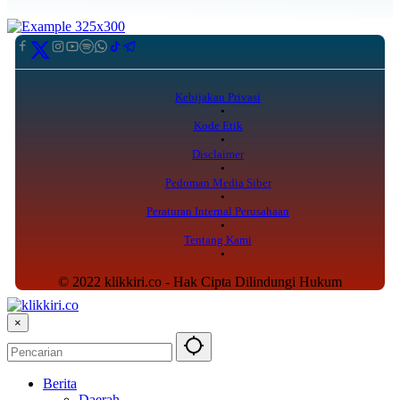
Kebijakan Privasi
Kode Etik
Disclaimer
Pedoman Media Siber
Peraturan Internal Perusahaan
Tentang Kami
© 2022 klikkiri.co - Hak Cipta Dilindungi Hukum
×
Berita
Daerah