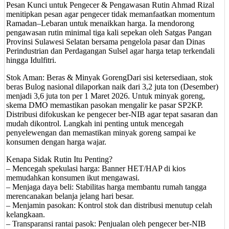
Pesan Kunci untuk Pengecer & Pengawasan Rutin Ahmad Rizal
menitipkan pesan agar pengecer tidak memanfaatkan momentum
Ramadan–Lebaran untuk menaikkan harga. Ia mendorong
pengawasan rutin minimal tiga kali sepekan oleh Satgas Pangan
Provinsi Sulawesi Selatan bersama pengelola pasar dan Dinas
Perindustrian dan Perdagangan Sulsel agar harga tetap terkendali
hingga Idulfitri.
Stok Aman: Beras & Minyak GorengDari sisi ketersediaan, stok
beras Bulog nasional dilaporkan naik dari 3,2 juta ton (Desember)
menjadi 3,6 juta ton per 1 Maret 2026. Untuk minyak goreng,
skema DMO memastikan pasokan mengalir ke pasar SP2KP.
Distribusi difokuskan ke pengecer ber-NIB agar tepat sasaran dan
mudah dikontrol. Langkah ini penting untuk mencegah
penyelewengan dan memastikan minyak goreng sampai ke
konsumen dengan harga wajar.
Kenapa Sidak Rutin Itu Penting?
– Mencegah spekulasi harga: Banner HET/HAP di kios
memudahkan konsumen ikut mengawasi.
– Menjaga daya beli: Stabilitas harga membantu rumah tangga
merencanakan belanja jelang hari besar.
– Menjamin pasokan: Kontrol stok dan distribusi menutup celah
kelangkaan.
– Transparansi rantai pasok: Penjualan oleh pengecer ber-NIB