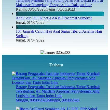
Tampang Pemuda yang Potong Jalan Pas Depan RI-1 di
Makassar Ditangkap, Ternyata Joki Balapan Liar
Kamis, 30/03/2023
Kamis, 30/03/2023
5
Andi Seto Puji Kinerja AKBP Rachmat Sumekar
Jumat, 01/07/2022
6
107 Jamaah Calon Haji Asal Sinjai Tiba di Asrama Haji
Sudiang
Jumat, 01/07/2022
Terbaru
Barang Pengusaha Tual dan Indonesia Timur Kembali
Tersalurkan, Ali Mardana Apresiasi Penyelesaian Afid
Logistik dan Tanto Intim Line
Minggu, 09/08/2026
Minggu, 09/08/2026