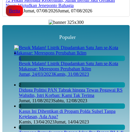
72 Pekan Menjaga Kebersihan, Jumat Bersih Jadi Gerakan
Nyata Wujudkan Jeneponto Bahagia
Berita
Jumat, 07/08/2026
Jumat, 07/08/2026
Populer
1
Besok Malam! Listrik Dipadamkan Satu Jam se-Kota
Makassar: Merespons Perubahan Iklim
Jumat, 24/03/2023
Kamis, 31/08/2023
2
Diduga Politisi PAN Tabrak hingga Tewas Pegawai RS
Wahidin, Istri Korban: Kami Tak Terima
Jumat, 11/08/2023
Sabtu, 12/08/2023
3
Kasus Ini Dihentikan di Propam Polda Sulsel Tanpa
Kejelasan, Ada Apa?
Kamis, 13/04/2023
Jumat, 14/04/2023
4