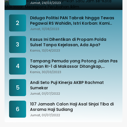
Perubahan Iklim
Jumat, 24/03/2023
Diduga Politisi PAN Tabrak hingga Tewas
2
Pegawai RS Wahidin, Istri Korban: Kami
Tak Terima
Jumat, 11/08/2023
Kasus Ini Dihentikan di Propam Polda
3
Sulsel Tanpa Kejelasan, Ada Apa?
Kamis, 13/04/2023
Tampang Pemuda yang Potong Jalan Pas
4
Depan RI-1 di Makassar Ditangkap,
Ternyata Joki Balapan Liar
Kamis, 30/03/2023
Andi Seto Puji Kinerja AKBP Rachmat
5
Sumekar
Jumat, 01/07/2022
107 Jamaah Calon Haji Asal Sinjai Tiba di
6
Asrama Haji Sudiang
Jumat, 01/07/2022