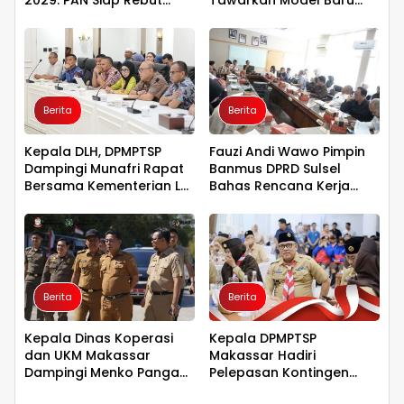
Kemanangan di Takalar
Pemidanaan Suap
Berbasis Keadilan
Berita
Berita
Kepala DLH, DPMPTSP
Fauzi Andi Wawo Pimpin
Dampingi Munafri Rapat
Banmus DPRD Sulsel
Bersama Kementerian LH,
Bahas Rencana Kerja
PT SUS dan Masyarakat
Tahun 2027
Berita
Berita
Kepala Dinas Koperasi
Kepala DPMPTSP
dan UKM Makassar
Makassar Hadiri
Dampingi Menko Pangan
Pelepasan Kontingen
Tinjau Kampung Nelayan
Jambore Nasional XII,