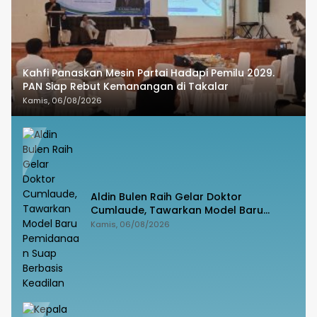
Kahfi Panaskan Mesin Partai Hadapi Pemilu 2029.
PAN Siap Rebut Kemanangan di Takalar
Kamis, 06/08/2026
Aldin Bulen Raih Gelar Doktor
Cumlaude, Tawarkan Model Baru
Pemidanaan Suap Berbasis Keadilan
Kamis, 06/08/2026