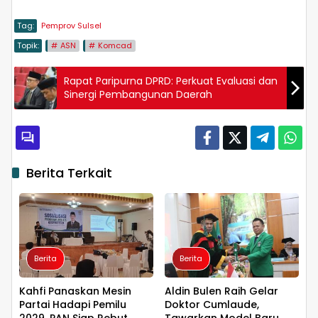
Tag:
Pemprov Sulsel
Topik:
ASN
Komcad
Rapat Paripurna DPRD: Perkuat Evaluasi dan
Sinergi Pembangunan Daerah
Berita Terkait
Berita
Berita
Kahfi Panaskan Mesin
Aldin Bulen Raih Gelar
Partai Hadapi Pemilu
Doktor Cumlaude,
2029. PAN Siap Rebut
Tawarkan Model Baru