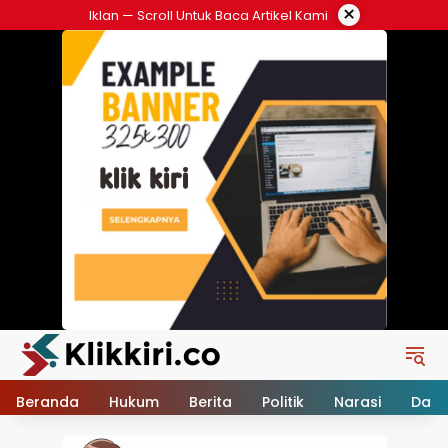
Langsung
×
Iklan — Scroll Untuk Baca Artikel Kami
ke
konten
Beranda
Hukum
Berita
Politik
Narasi
Daer