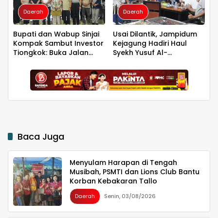
Daerah
Daerah
Bupati dan Wabup Sinjai
Usai Dilantik, Jampidum
Kompak Sambut Investor
Kejagung Hadiri Haul
Tiongkok: Buka Jalan
Syekh Yusuf Al-
Hilirisasi Bawang
Makassari, Silaturahmi
hingga Malam di
Makassar
Baca Juga
Menyulam Harapan di Tengah
Musibah, PSMTI dan Lions Club Bantu
Korban Kebakaran Tallo
Daerah
Senin, 03/08/2026