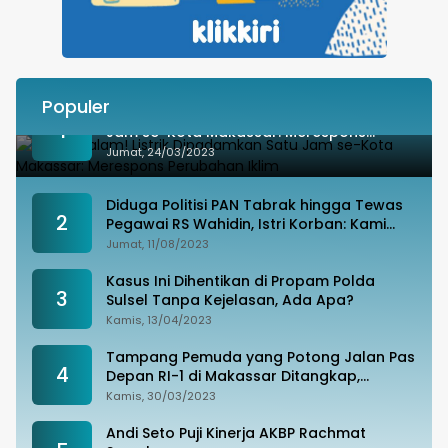
Populer
Besok Malam! Listrik Dipadamkan Satu
1
Jam se-Kota Makassar: Merespons
Perubahan Iklim
Jumat, 24/03/2023
Diduga Politisi PAN Tabrak hingga Tewas
2
Pegawai RS Wahidin, Istri Korban: Kami
Tak Terima
Jumat, 11/08/2023
Kasus Ini Dihentikan di Propam Polda
3
Sulsel Tanpa Kejelasan, Ada Apa?
Kamis, 13/04/2023
Tampang Pemuda yang Potong Jalan Pas
4
Depan RI-1 di Makassar Ditangkap,
Ternyata Joki Balapan Liar
Kamis, 30/03/2023
Andi Seto Puji Kinerja AKBP Rachmat