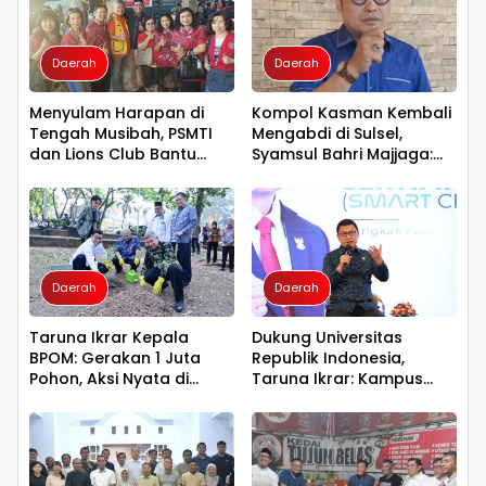
Daerah
Daerah
Menyulam Harapan di
Kompol Kasman Kembali
Tengah Musibah, PSMTI
Mengabdi di Sulsel,
dan Lions Club Bantu
Syamsul Bahri Majjaga:
Korban Kebakaran Tallo
Pengalaman Besar Layak
Dipercaya Memimpin
Daerah
Daerah
Taruna Ikrar Kepala
Dukung Universitas
BPOM: Gerakan 1 Juta
Republik Indonesia,
Pohon, Aksi Nyata di
Taruna Ikrar: Kampus
Universitas Sriwijaya
Harus Menjadi Jantung
untuk Kelestarian Bumi
Peradaban seperti
Jepang dan China
Wujudkan Indonesia
Emas 2045