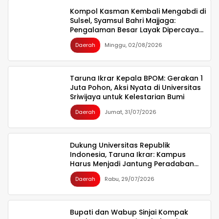
Kompol Kasman Kembali Mengabdi di
Sulsel, Syamsul Bahri Majjaga:
Pengalaman Besar Layak Dipercaya
Memimpin
Daerah
Minggu, 02/08/2026
Taruna Ikrar Kepala BPOM: Gerakan 1
Juta Pohon, Aksi Nyata di Universitas
Sriwijaya untuk Kelestarian Bumi
Daerah
Jumat, 31/07/2026
Dukung Universitas Republik
Indonesia, Taruna Ikrar: Kampus
Harus Menjadi Jantung Peradaban
seperti Jepang dan China Wujudkan
Daerah
Rabu, 29/07/2026
Indonesia Emas 2045
Bupati dan Wabup Sinjai Kompak