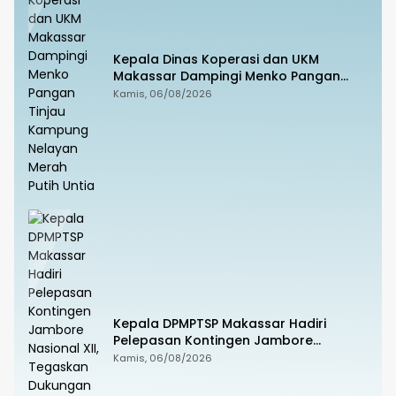
Kepala Dinas Koperasi dan UKM
Makassar Dampingi Menko Pangan
Tinjau Kampung Nelayan Merah Putih
Kamis, 06/08/2026
Untia
Kepala DPMPTSP Makassar Hadiri
Pelepasan Kontingen Jambore
Nasional XII, Tegaskan Dukungan bagi
Kamis, 06/08/2026
Pembinaan Generasi Muda