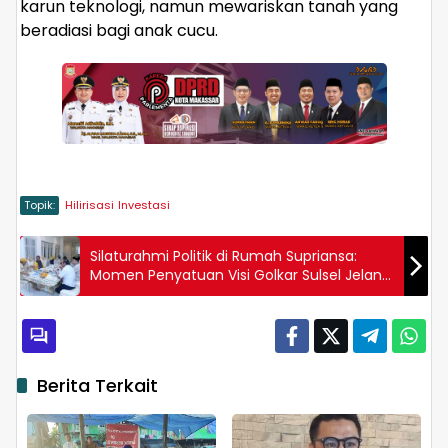
karun teknologi, namun mewariskan tanah yang
beradiasi bagi anak cucu.
Topik:
Hilirisasi
Investasi
Silaturahmi Politik di Rumah Supriansa:
Momen Penyatuan Visi Golkar Sulsel Jelang
Konsolidasi
Berita Terkait