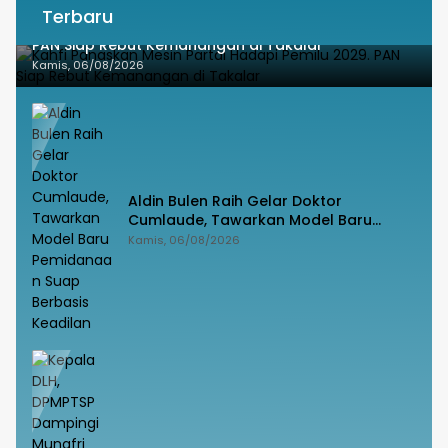
Terbaru
Kahfi Panaskan Mesin Partai Hadapi Pemilu 2029.
PAN Siap Rebut Kemanangan di Takalar
Kamis, 06/08/2026
Aldin Bulen Raih Gelar Doktor
Cumlaude, Tawarkan Model Baru
Pemidanaan Suap Berbasis Keadilan
Kamis, 06/08/2026