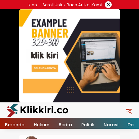
Langsung
×
Iklan — Scroll Untuk Baca Artikel Kami
ke
konten
Beranda
Hukum
Berita
Politik
Narasi
Daer