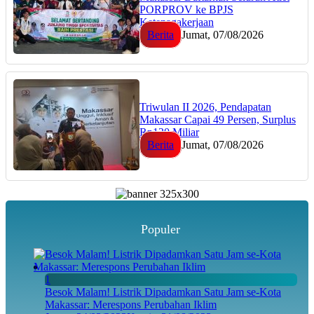
PORPROV ke BPJS
Ketenagakerjaan
Berita
Jumat, 07/08/2026
Triwulan II 2026, Pendapatan
Makassar Capai 49 Persen, Surplus
Rp130 Miliar
Berita
Jumat, 07/08/2026
Populer
1
Besok Malam! Listrik Dipadamkan Satu Jam se-Kota
Makassar: Merespons Perubahan Iklim