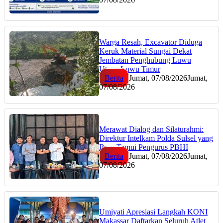
Warga Resah, Excavator Diduga
Keruk Material Sungai Dekat
Jembatan Penghubung Luwu
Utara–Luwu Timur
Berita
Jumat, 07/08/2026
Jumat,
07/08/2026
Merawat Dialog dan Silaturahmi:
Direktur Intelkam Polda Sulsel yang
Baru Temui Pengurus PBHI
Berita
Jumat, 07/08/2026
Jumat,
07/08/2026
Umiyati Apresiasi Langkah KONI
Makassar Daftarkan Seluruh Atlet