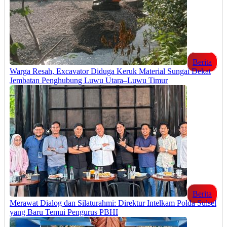
Berita
Warga Resah, Excavator Diduga Keruk Material Sungai Dekat
Jembatan Penghubung Luwu Utara–Luwu Timur
Berita
Merawat Dialog dan Silaturahmi: Direktur Intelkam Polda Sulsel
yang Baru Temui Pengurus PBHI