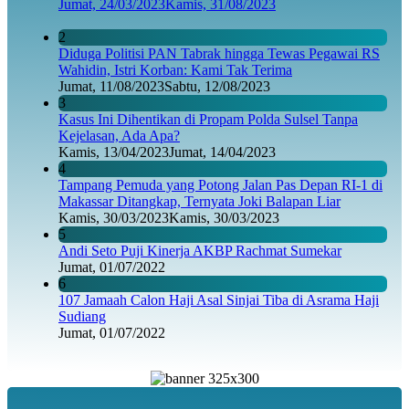
Jumat, 24/03/2023
Kamis, 31/08/2023
2
Diduga Politisi PAN Tabrak hingga Tewas Pegawai RS
Wahidin, Istri Korban: Kami Tak Terima
Jumat, 11/08/2023
Sabtu, 12/08/2023
3
Kasus Ini Dihentikan di Propam Polda Sulsel Tanpa
Kejelasan, Ada Apa?
Kamis, 13/04/2023
Jumat, 14/04/2023
4
Tampang Pemuda yang Potong Jalan Pas Depan RI-1 di
Makassar Ditangkap, Ternyata Joki Balapan Liar
Kamis, 30/03/2023
Kamis, 30/03/2023
5
Andi Seto Puji Kinerja AKBP Rachmat Sumekar
Jumat, 01/07/2022
6
107 Jamaah Calon Haji Asal Sinjai Tiba di Asrama Haji
Sudiang
Jumat, 01/07/2022