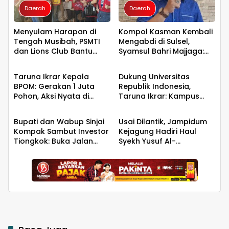
Daerah
Daerah
Menyulam Harapan di
Kompol Kasman Kembali
Tengah Musibah, PSMTI
Mengabdi di Sulsel,
dan Lions Club Bantu
Syamsul Bahri Majjaga:
Daerah
Daerah
Korban Kebakaran Tallo
Pengalaman Besar Layak
Dipercaya Memimpin
Taruna Ikrar Kepala
Dukung Universitas
BPOM: Gerakan 1 Juta
Republik Indonesia,
Pohon, Aksi Nyata di
Taruna Ikrar: Kampus
Daerah
Daerah
Universitas Sriwijaya
Harus Menjadi Jantung
untuk Kelestarian Bumi
Peradaban seperti
Bupati dan Wabup Sinjai
Usai Dilantik, Jampidum
Jepang dan China
Kompak Sambut Investor
Kejagung Hadiri Haul
Wujudkan Indonesia
Tiongkok: Buka Jalan
Syekh Yusuf Al-
Emas 2045
Hilirisasi Bawang
Makassari, Silaturahmi
hingga Malam di
Makassar