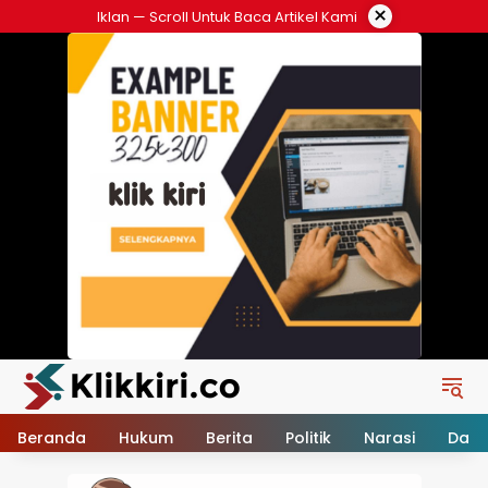
Langsung
×
Iklan — Scroll Untuk Baca Artikel Kami
ke
konten
Beranda
Hukum
Berita
Politik
Narasi
Daer