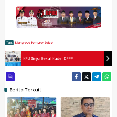
Tag:
Mangrove
Pemprov Sulsel
KPU Sinjai Bekali Kader DPPP
Berita Terkait