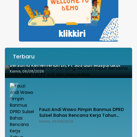
Terbaru
Kepala DLH, DPMPTSP Dampingi Munafri Rapat
Bersama Kementerian LH, PT SUS dan Masyarakat
Kamis, 06/08/2026
Fauzi Andi Wawo Pimpin Banmus DPRD
Sulsel Bahas Rencana Kerja Tahun
2027
Kamis, 06/08/2026