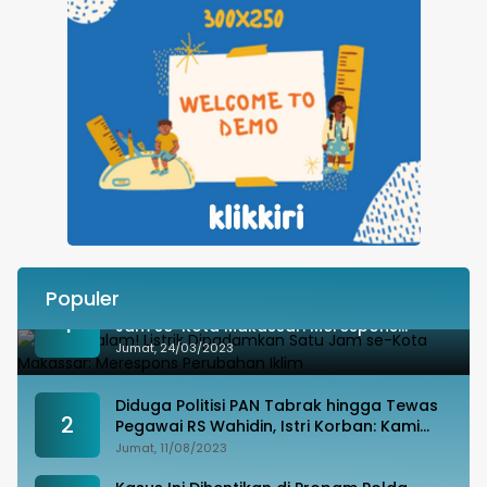
Populer
Besok Malam! Listrik Dipadamkan Satu
1
Jam se-Kota Makassar: Merespons
Perubahan Iklim
Jumat, 24/03/2023
Diduga Politisi PAN Tabrak hingga Tewas
2
Pegawai RS Wahidin, Istri Korban: Kami
Tak Terima
Jumat, 11/08/2023