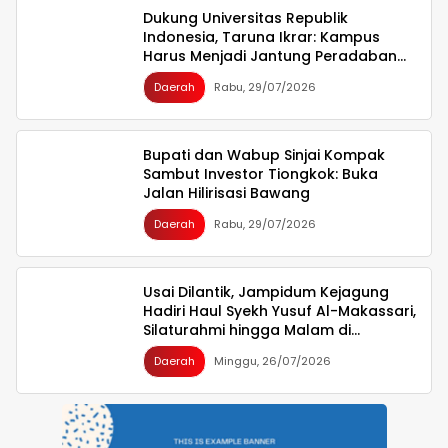
Dukung Universitas Republik
Indonesia, Taruna Ikrar: Kampus
Harus Menjadi Jantung Peradaban
seperti Jepang dan China Wujudkan
Daerah
Rabu, 29/07/2026
Indonesia Emas 2045
Bupati dan Wabup Sinjai Kompak
Sambut Investor Tiongkok: Buka
Jalan Hilirisasi Bawang
Daerah
Rabu, 29/07/2026
Usai Dilantik, Jampidum Kejagung
Hadiri Haul Syekh Yusuf Al-Makassari,
Silaturahmi hingga Malam di
Makassar
Daerah
Minggu, 26/07/2026