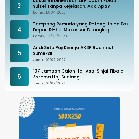
Kasus Ini Dihentikan di Propam Polda
3
Sulsel Tanpa Kejelasan, Ada Apa?
Kamis, 13/04/2023
Tampang Pemuda yang Potong Jalan Pas
4
Depan RI-1 di Makassar Ditangkap,
Ternyata Joki Balapan Liar
Kamis, 30/03/2023
Andi Seto Puji Kinerja AKBP Rachmat
5
Sumekar
Jumat, 01/07/2022
107 Jamaah Calon Haji Asal Sinjai Tiba di
6
Asrama Haji Sudiang
Jumat, 01/07/2022