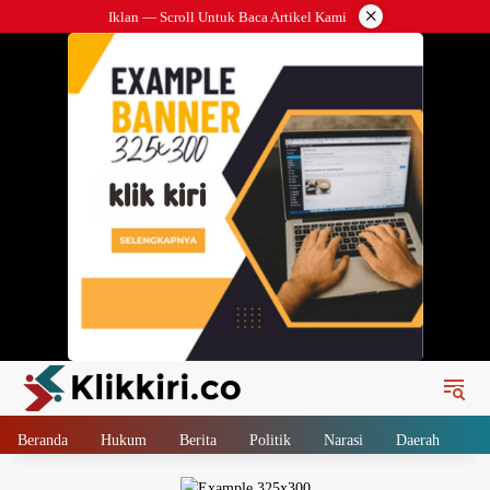
Langsung
×
Iklan — Scroll Untuk Baca Artikel Kami
ke
konten
Beranda
Hukum
Berita
Politik
Narasi
Daerah
Me