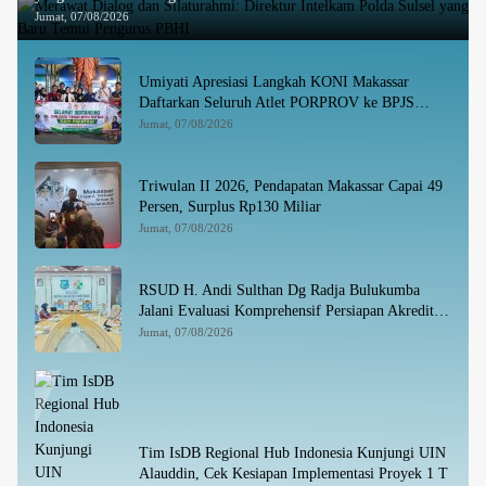
Jumat, 07/08/2026
Umiyati Apresiasi Langkah KONI Makassar
Daftarkan Seluruh Atlet PORPROV ke BPJS
Ketenagakerjaan
Jumat, 07/08/2026
Triwulan II 2026, Pendapatan Makassar Capai 49
Persen, Surplus Rp130 Miliar
Jumat, 07/08/2026
RSUD H. Andi Sulthan Dg Radja Bulukumba
Jalani Evaluasi Komprehensif Persiapan Akreditasi
oleh Tim Surveyor LAM-KPRS
Jumat, 07/08/2026
Tim IsDB Regional Hub Indonesia Kunjungi UIN
Alauddin, Cek Kesiapan Implementasi Proyek 1 T