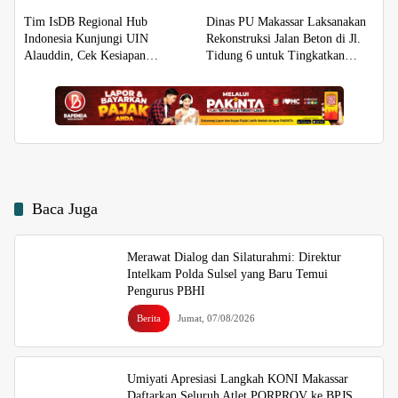
LAM-KPRS
Tim IsDB Regional Hub
Dinas PU Makassar Laksanakan
Indonesia Kunjungi UIN
Rekonstruksi Jalan Beton di Jl.
Alauddin, Cek Kesiapan
Tidung 6 untuk Tingkatkan
Implementasi Proyek 1 T
Kualitas Infrastruktur
Baca Juga
Merawat Dialog dan Silaturahmi: Direktur
Intelkam Polda Sulsel yang Baru Temui
Pengurus PBHI
Berita
Jumat, 07/08/2026
Umiyati Apresiasi Langkah KONI Makassar
Daftarkan Seluruh Atlet PORPROV ke BPJS