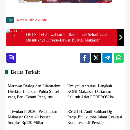
Tag:
Australia
UIN Alauddin
ORI Sulsel Jadwalkan Periksa Pansel Sehari Usai
Dilantiknya Direksi-Dewas BUMD Makassar
Berita Terkait
Berita
Berita
Merawat Dialog dan Silaturahmi:
Umiyati Apresiasi Langkah
Direktur Intelkam Polda Sulsel
KONI Makassar Daftarkan
yang Baru Temui Pengurus
Seluruh Atlet PORPROV ke
Berita
Berita
PBHI
BPJS Ketenagakerjaan
Triwulan II 2026, Pendapatan
RSUD H. Andi Sulthan Dg
Makassar Capai 49 Persen,
Radja Bulukumba Jalani Evaluasi
Surplus Rp130 Miliar
Komprehensif Persiapan
Berita
Berita
Akreditasi oleh Tim Surveyor