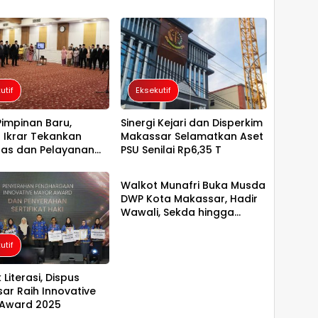
utif
Eksekutif
Pimpinan Baru,
Sinergi Kejari dan Disperkim
 Ikrar Tekankan
Makassar Selamatkan Aset
itas dan Pelayanan
PSU Senilai Rp6,35 T
Eksekutif
di BPOM
Walkot Munafri Buka Musda
DWP Kota Makassar, Hadir
Wawali, Sekda hingga
Kepala DPPPA
utif
Literasi, Dispus
ar Raih Innovative
Award 2025