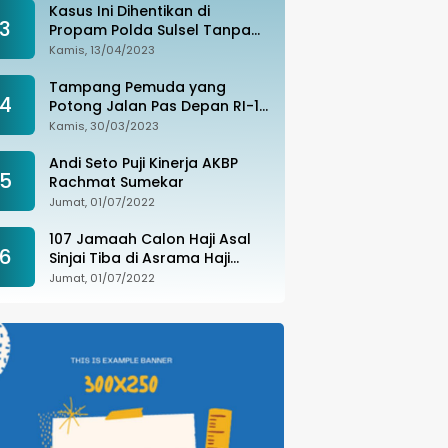
Kasus Ini Dihentikan di
3
Propam Polda Sulsel Tanpa
Kejelasan, Ada Apa?
Kamis, 13/04/2023
Tampang Pemuda yang
4
Potong Jalan Pas Depan RI-1
di Makassar Ditangkap,
Kamis, 30/03/2023
Ternyata Joki Balapan Liar
Andi Seto Puji Kinerja AKBP
5
Rachmat Sumekar
Jumat, 01/07/2022
107 Jamaah Calon Haji Asal
6
Sinjai Tiba di Asrama Haji
Sudiang
Jumat, 01/07/2022