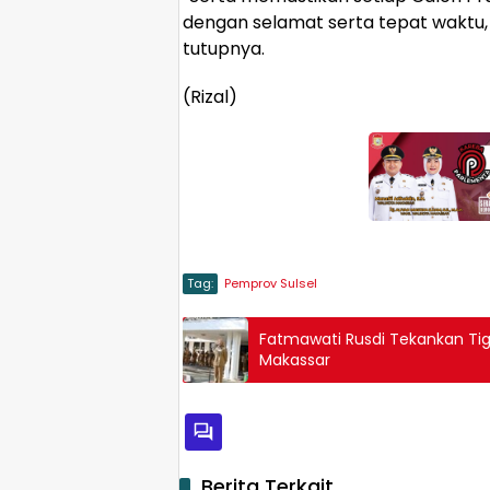
dengan selamat serta tepat waktu,
tutupnya.
(Rizal)
Tag:
Pemprov Sulsel
Fatmawati Rusdi Tekankan Tig
Makassar
Berita Terkait