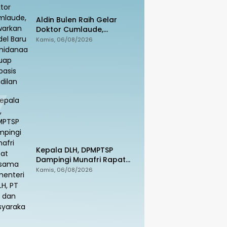
Aldin Bulen Raih Gelar
Doktor Cumlaude,
Tawarkan Model Baru
Kamis, 06/08/2026
Pemidanaan Suap
Berbasis Keadilan
Kepala DLH, DPMPTSP
Dampingi Munafri Rapat
Bersama Kementerian LH,
Kamis, 06/08/2026
PT SUS dan Masyarakat