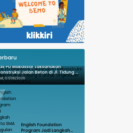
erbaru
as PU Makassar Laksanakan
onstruksi Jalan Beton di Jl. Tidung 6
uk Tingkatkan Kualitas Infrastruktur
at, 07/08/2026
English Foundation
Program Jadi Langkah