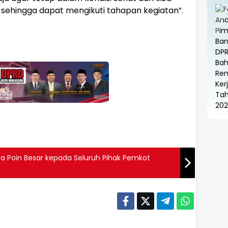
 sehingga dapat mengikuti tahapan kegiatan”.
a Poin Besar kepada Seluruh Pihak Pemkot