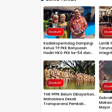
Eksekutif
Eksek
Kadiskoperindag Dampingi
Lantik 
Ketua TP PKK Banyuasin
Taruna
Hadiri HKG PKK ke-54 dan
Integr
HUT Dekranas di Makassar
Publik 
Eksekutif
Eksek
THR PPPK Belum Dibayarkan,
Dobrak 
Mahasiswa Desak
Makass
Transparansi Pemkab
Mayor 
Mamuju