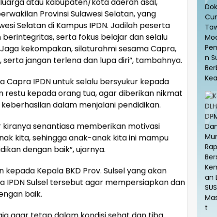
eluarga atau kabupaten/kota daerah asal,
akilan Provinsi Sulawesi Selatan, yang
si Selatan di Kampus IPDN. Jadilah peserta
n berintegritas, serta fokus belajar dan selalu
aga kekompakan, silaturahmi sesama Capra,
 serta jangan terlena dan lupa diri”, tambahnya.
da Capra IPDN untuk selalu bersyukur kepada
 restu kepada orang tua, agar diberikan nikmat
keberhasilan dalam menjalani pendidikan.
r kiranya senantiasa memberikan motivasi
k kita, sehingga anak-anak kita ini mampu
ikan dengan baik”, ujarnya.
n kepada Kepala BKD Prov. Sulsel yang akan
 IPDN Sulsel tersebut agar mempersiapkan dan
ngan baik.
ja agar tetap dalam kondisi sehat dan tiba