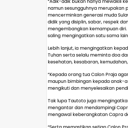
“Adik-adik bukan hanya mewakili k
namun sesungguhnya merupakan perw
mencerminkan generasi muda Sulawe
didik yang disiplin, sabar, respek da
mengembangkan kemampuan diri. J
saling mengingatkan satu sama lain,
Lebih lanjut, ia mengingatkan kepa
Tuhan serta selalu meminta doa dan
kesehatan, kesabaran, kemudahan, 
“Kepada orang tua Calon Praja aga
maupun bimbingan kepada anak-ana
mengikuti dan menyelesaikan pendid
Tak lupa Tautoto juga mengingatka
mengantar dan mendampingi Capra
mengawal keberangkatan Capra de
“Serta memastikan setiap Calon Pra