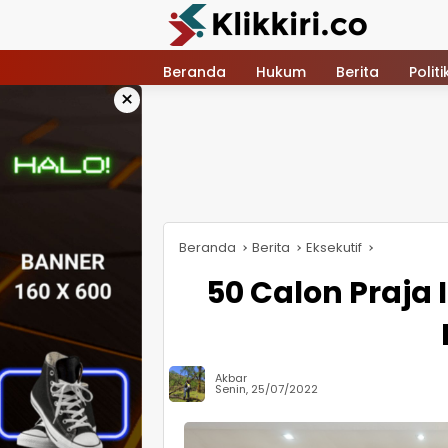
Langsung
ke
konten
Beranda
Hukum
Berita
Politi
×
Beranda
Berita
Eksekutif
50 Calon Praja 
Akbar
Senin, 25/07/2022