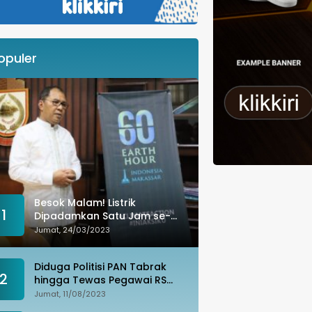
opuler
Besok Malam! Listrik
1
Dipadamkan Satu Jam se-
Kota Makassar: Merespons
Jumat, 24/03/2023
Perubahan Iklim
Diduga Politisi PAN Tabrak
2
hingga Tewas Pegawai RS
Wahidin, Istri Korban: Kami
Jumat, 11/08/2023
Tak Terima