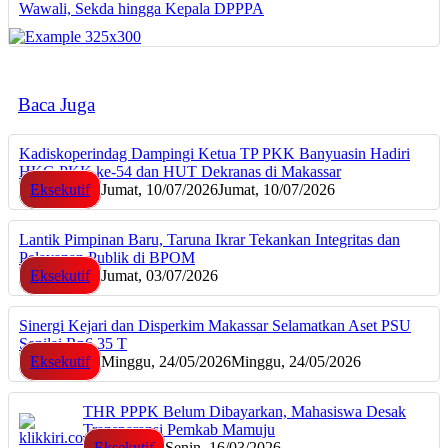
Wawali, Sekda hingga Kepala DPPPA
Baca Juga
Kadiskoperindag Dampingi Ketua TP PKK Banyuasin Hadiri
HKG PKK ke-54 dan HUT Dekranas di Makassar
Eksekutif
Jumat, 10/07/2026
Jumat, 10/07/2026
Lantik Pimpinan Baru, Taruna Ikrar Tekankan Integritas dan
Pelayanan Publik di BPOM
Eksekutif
Jumat, 03/07/2026
Sinergi Kejari dan Disperkim Makassar Selamatkan Aset PSU
Senilai Rp6,35 T
Eksekutif
Minggu, 24/05/2026
Minggu, 24/05/2026
THR PPPK Belum Dibayarkan, Mahasiswa Desak
Transparansi Pemkab Mamuju
Eksekutif
Senin, 16/03/2026