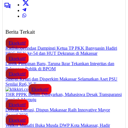
Berita Terkait
Eksekutif
Kadiskoperindag Dampingi Ketua TP PKK Banyuasin Hadiri
HKG PKK ke-54 dan HUT Dekranas di Makassar
Eksekutif
Lantik Pimpinan Baru, Taruna Ikrar Tekankan Integritas dan
Pelayanan Publik di BPOM
Eksekutif
Sinergi Kejari dan Disperkim Makassar Selamatkan Aset PSU
Senilai Rp6,35 T
Eksekutif
THR PPPK Belum Dibayarkan, Mahasiswa Desak Transparansi
Pemkab Mamuju
Eksekutif
Dobrak Literasi, Dispus Makassar Raih Innovative Mayor
Award 2025
Eksekutif
Walkot Munafri Buka Musda DWP Kota Makassar, Hadir