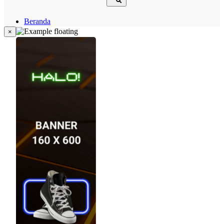
Beranda
Hukum
×
Berita
Politik
Narasi
Daerah
Metropolis
Eksekutif