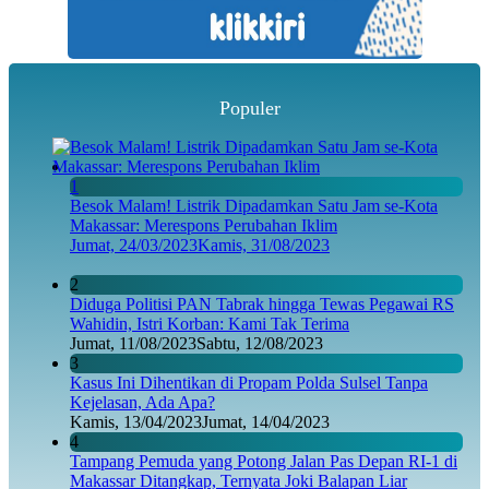
Populer
1
Besok Malam! Listrik Dipadamkan Satu Jam se-Kota
Makassar: Merespons Perubahan Iklim
Jumat, 24/03/2023
Kamis, 31/08/2023
2
Diduga Politisi PAN Tabrak hingga Tewas Pegawai RS
Wahidin, Istri Korban: Kami Tak Terima
Jumat, 11/08/2023
Sabtu, 12/08/2023
3
Kasus Ini Dihentikan di Propam Polda Sulsel Tanpa
Kejelasan, Ada Apa?
Kamis, 13/04/2023
Jumat, 14/04/2023
4
Tampang Pemuda yang Potong Jalan Pas Depan RI-1 di
Makassar Ditangkap, Ternyata Joki Balapan Liar