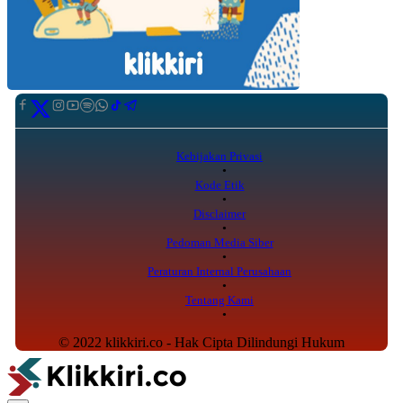
Kebijakan Privasi
Kode Etik
Disclaimer
Pedoman Media Siber
Peraturan Internal Perusahaan
Tentang Kami
© 2022 klikkiri.co - Hak Cipta Dilindungi Hukum