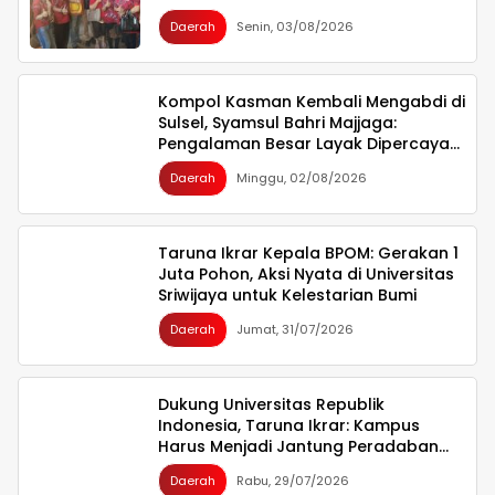
Daerah
Senin, 03/08/2026
Kompol Kasman Kembali Mengabdi di
Sulsel, Syamsul Bahri Majjaga:
Pengalaman Besar Layak Dipercaya
Memimpin
Daerah
Minggu, 02/08/2026
Taruna Ikrar Kepala BPOM: Gerakan 1
Juta Pohon, Aksi Nyata di Universitas
Sriwijaya untuk Kelestarian Bumi
Daerah
Jumat, 31/07/2026
Dukung Universitas Republik
Indonesia, Taruna Ikrar: Kampus
Harus Menjadi Jantung Peradaban
seperti Jepang dan China Wujudkan
Daerah
Rabu, 29/07/2026
Indonesia Emas 2045