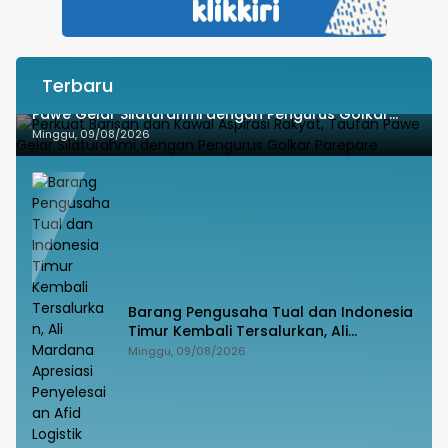
Terbaru
Perkuat Barisan dan Kawal Aspirasi Rakyat, Taufan
Pawe Gelar Silaturahmi dengan Pengurus Golkar
Parepare
Minggu, 09/08/2026
Barang Pengusaha Tual dan Indonesia
Timur Kembali Tersalurkan, Ali
Mardana Apresiasi Penyelesaian Afid
Minggu, 09/08/2026
Logistik dan Tanto Intim Line