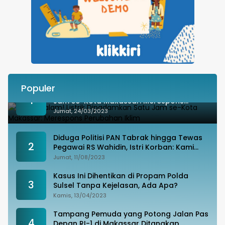
Populer
Besok Malam! Listrik Dipadamkan Satu
1
Jam se-Kota Makassar: Merespons
Perubahan Iklim
Jumat, 24/03/2023
Diduga Politisi PAN Tabrak hingga Tewas
2
Pegawai RS Wahidin, Istri Korban: Kami
Tak Terima
Jumat, 11/08/2023
Kasus Ini Dihentikan di Propam Polda
3
Sulsel Tanpa Kejelasan, Ada Apa?
Kamis, 13/04/2023
Tampang Pemuda yang Potong Jalan Pas
4
Depan RI-1 di Makassar Ditangkap,