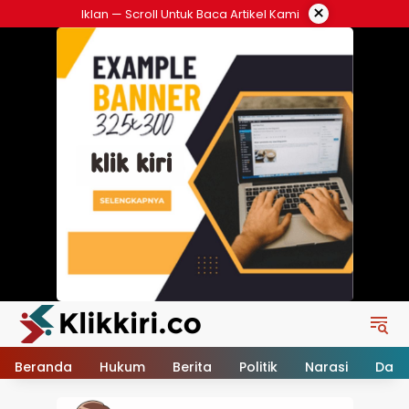
Langsung
×
Iklan — Scroll Untuk Baca Artikel Kami
ke
konten
Beranda
Hukum
Berita
Politik
Narasi
Daer