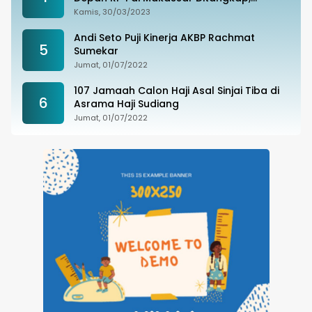
Ternyata Joki Balapan Liar
Kamis, 30/03/2023
Andi Seto Puji Kinerja AKBP Rachmat
5
Sumekar
Jumat, 01/07/2022
107 Jamaah Calon Haji Asal Sinjai Tiba di
6
Asrama Haji Sudiang
Jumat, 01/07/2022