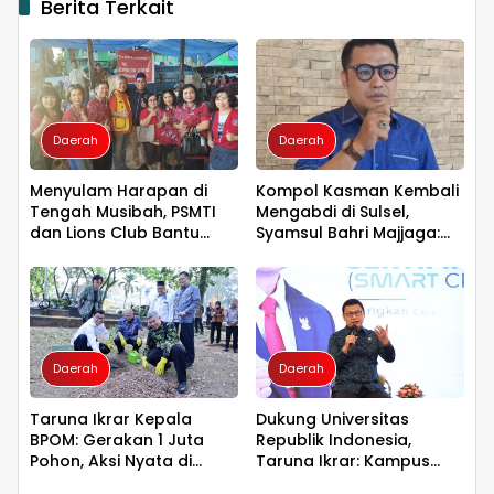
Berita Terkait
Daerah
Daerah
Menyulam Harapan di
Kompol Kasman Kembali
Tengah Musibah, PSMTI
Mengabdi di Sulsel,
dan Lions Club Bantu
Syamsul Bahri Majjaga:
Korban Kebakaran Tallo
Pengalaman Besar Layak
Dipercaya Memimpin
Daerah
Daerah
Taruna Ikrar Kepala
Dukung Universitas
BPOM: Gerakan 1 Juta
Republik Indonesia,
Pohon, Aksi Nyata di
Taruna Ikrar: Kampus
Universitas Sriwijaya
Harus Menjadi Jantung