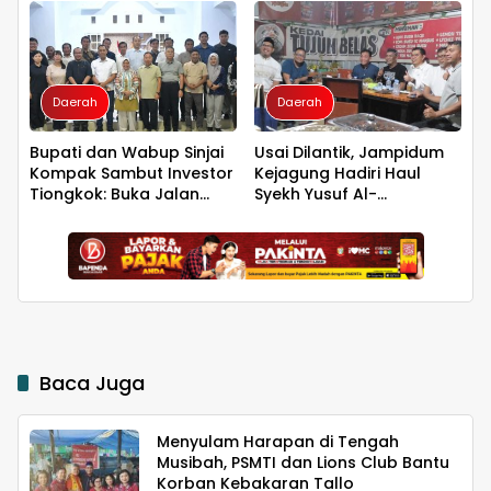
untuk Kelestarian Bumi
Peradaban seperti
Jepang dan China
Wujudkan Indonesia
Emas 2045
Daerah
Daerah
Bupati dan Wabup Sinjai
Usai Dilantik, Jampidum
Kompak Sambut Investor
Kejagung Hadiri Haul
Tiongkok: Buka Jalan
Syekh Yusuf Al-
Hilirisasi Bawang
Makassari, Silaturahmi
hingga Malam di
Makassar
Baca Juga
Menyulam Harapan di Tengah
Musibah, PSMTI dan Lions Club Bantu
Korban Kebakaran Tallo