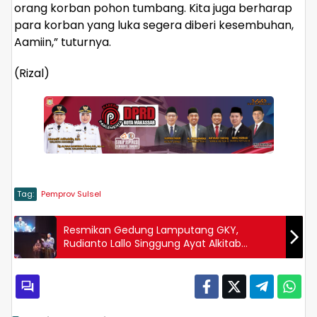
orang korban pohon tumbang. Kita juga berharap
para korban yang luka segera diberi kesembuhan,
Aamiin,” tuturnya.
(Rizal)
Tag:
Pemprov Sulsel
Resmikan Gedung Lamputang GKY,
Rudianto Lallo Singgung Ayat Alkitab
Tentang Persaudaraan