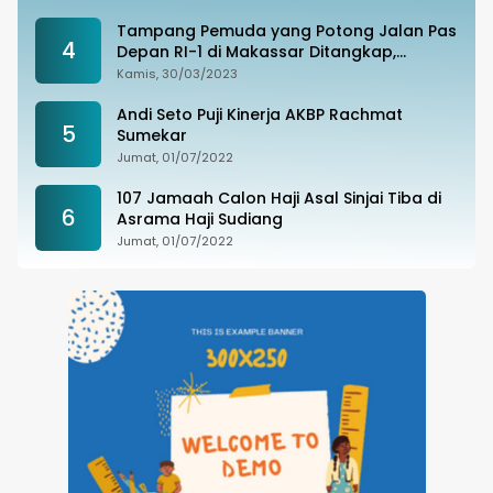
Tampang Pemuda yang Potong Jalan Pas
4
Depan RI-1 di Makassar Ditangkap,
Ternyata Joki Balapan Liar
Kamis, 30/03/2023
Andi Seto Puji Kinerja AKBP Rachmat
5
Sumekar
Jumat, 01/07/2022
107 Jamaah Calon Haji Asal Sinjai Tiba di
6
Asrama Haji Sudiang
Jumat, 01/07/2022