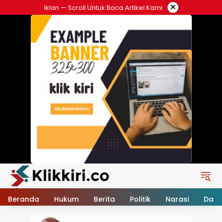
Langsung
×
Iklan — Scroll Untuk Baca Artikel Kami
ke
konten
Beranda
Hukum
Berita
Politik
Narasi
Daer