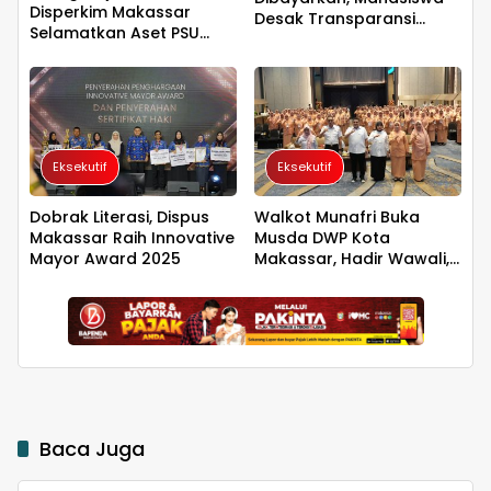
Disperkim Makassar
Desak Transparansi
Selamatkan Aset PSU
Pemkab Mamuju
Senilai Rp6,35 T
Eksekutif
Eksekutif
Dobrak Literasi, Dispus
Walkot Munafri Buka
Makassar Raih Innovative
Musda DWP Kota
Mayor Award 2025
Makassar, Hadir Wawali,
Sekda hingga Kepala
DPPPA
Baca Juga