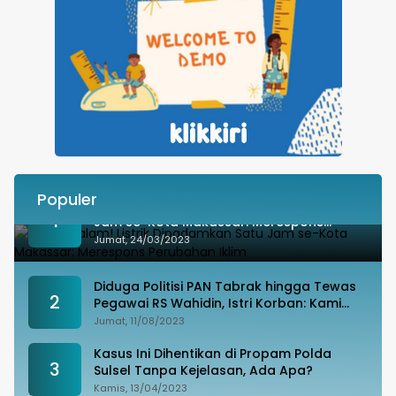
Populer
Besok Malam! Listrik Dipadamkan Satu
1
Jam se-Kota Makassar: Merespons
Perubahan Iklim
Jumat, 24/03/2023
Diduga Politisi PAN Tabrak hingga Tewas
2
Pegawai RS Wahidin, Istri Korban: Kami
Tak Terima
Jumat, 11/08/2023
Kasus Ini Dihentikan di Propam Polda
3
Sulsel Tanpa Kejelasan, Ada Apa?
Kamis, 13/04/2023