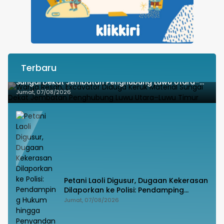
Terbaru
Warga Resah, Excavator Diduga Keruk Material
Sungai Dekat Jembatan Penghubung Luwu Utara–
Luwu Timur
Jumat, 07/08/2026
Petani Laoli Digusur, Dugaan Kekerasan
Dilaporkan ke Polisi: Pendamping
Hukum hingga Penyandang Disabilitas
Jumat, 07/08/2026
Jadi Korban