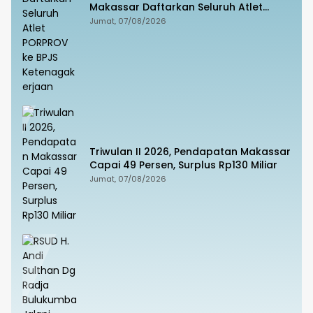
Makassar Daftarkan Seluruh Atlet
PORPROV ke BPJS Ketenagakerjaan
Jumat, 07/08/2026
Triwulan II 2026, Pendapatan Makassar
Capai 49 Persen, Surplus Rp130 Miliar
Jumat, 07/08/2026