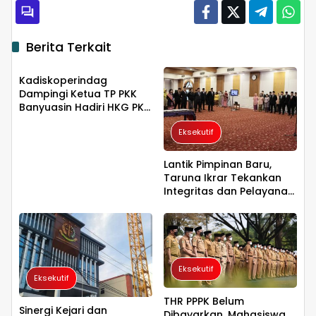
Berita Terkait
Eksekutif
Kadiskoperindag
Dampingi Ketua TP PKK
Banyuasin Hadiri HKG PKK
ke-54 dan HUT Dekranas
Eksekutif
di Makassar
Lantik Pimpinan Baru,
Taruna Ikrar Tekankan
Integritas dan Pelayanan
Publik di BPOM
Eksekutif
Eksekutif
THR PPPK Belum
Sinergi Kejari dan
Dibayarkan, Mahasiswa