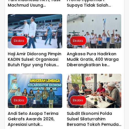
Machmud Usung
Supaya Tidak Salah
Gerakan Kemandirian
Ekspektasi
Pangan
Ekobis
Ekobis
Haji Amir Didorong Pimpin
Angkasa Pura Hadirkan
KADIN Sulsel: Organisasi
Mudik Gratis, 400 Warga
Butuh Figur yang Fokus
Diberangkatkan ke
dan Mampu Merangkul
Surabaya
Semua Pihak
Ekobis
Ekobis
Andi Seto Asapa Terima
Subdit Ekonomi Polda
Gekrafs Awards 2026,
Sulsel Silaturrahim
Apresiasi untuk
Bersama Tokoh Pemuda