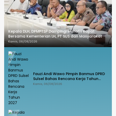
Kepala DLH, DPMPTSP Dampingi Munafri Rapat
Bersama Kementerian LH, PT SUS dan Masyarakat
Kamis, 06/08/2026
Fauzi Andi Wawo Pimpin Banmus DPRD
Sulsel Bahas Rencana Kerja Tahun
2027
Kamis, 06/08/2026