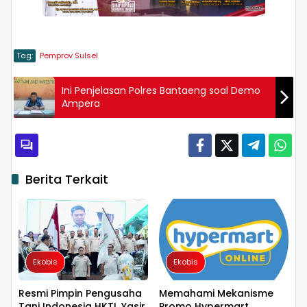
Tag:
Pemprov Sulsel
Ini Penjelasan Polres Bantaeng soal Demo
Ampera
Berita Terkait
Ekobis
Ekobis
Resmi Pimpin Pengusaha
Memahami Mekanisme
Tani Indonesia HKTI, Yasir
Promo Hypermart