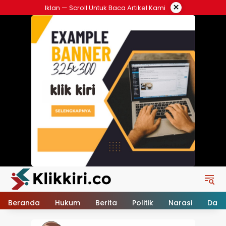
Langsung
×
Iklan — Scroll Untuk Baca Artikel Kami
ke
konten
Beranda
Hukum
Berita
Politik
Narasi
Daer