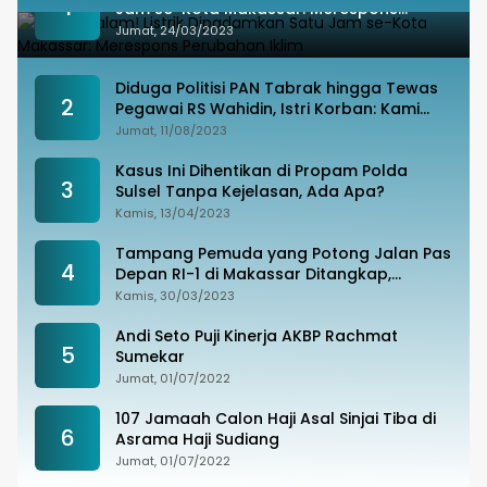
1
Jam se-Kota Makassar: Merespons
Perubahan Iklim
Jumat, 24/03/2023
Diduga Politisi PAN Tabrak hingga Tewas
2
Pegawai RS Wahidin, Istri Korban: Kami
Tak Terima
Jumat, 11/08/2023
Kasus Ini Dihentikan di Propam Polda
3
Sulsel Tanpa Kejelasan, Ada Apa?
Kamis, 13/04/2023
Tampang Pemuda yang Potong Jalan Pas
4
Depan RI-1 di Makassar Ditangkap,
Ternyata Joki Balapan Liar
Kamis, 30/03/2023
Andi Seto Puji Kinerja AKBP Rachmat
5
Sumekar
Jumat, 01/07/2022
107 Jamaah Calon Haji Asal Sinjai Tiba di
6
Asrama Haji Sudiang
Jumat, 01/07/2022