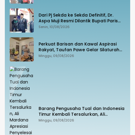
Dari Pj Sekda ke Sekda Definitif, Dr.
Aspa Muji Resmi Dilantik Bupati Paris
Yasir
Senin, 10/08/2026
Perkuat Barisan dan Kawal Aspirasi
Rakyat, Taufan Pawe Gelar Silaturahmi
dengan Pengurus Golkar Parepare
Minggu, 09/08/2026
Barang Pengusaha Tual dan Indonesia
Timur Kembali Tersalurkan, Ali
Mardana Apresiasi Penyelesaian Afid
Minggu, 09/08/2026
Logistik dan Tanto Intim Line