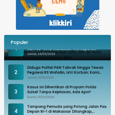
Populer
Besok Malam! Listrik Dipadamkan Satu
1
Jam se-Kota Makassar: Merespons
Perubahan Iklim
Jumat, 24/03/2023
Diduga Politisi PAN Tabrak hingga Tewas
2
Pegawai RS Wahidin, Istri Korban: Kami
Tak Terima
Jumat, 11/08/2023
Kasus Ini Dihentikan di Propam Polda
3
Sulsel Tanpa Kejelasan, Ada Apa?
Kamis, 13/04/2023
Tampang Pemuda yang Potong Jalan Pas
4
Depan RI-1 di Makassar Ditangkap,