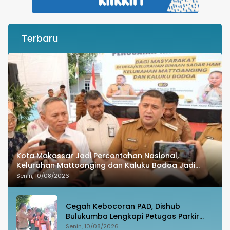
Terbaru
Kota Makassar Jadi Percontohan Nasional,
Kelurahan Mattoanging dan Kaluku Bodoa Jadi
Binaan Sadar HAM
Senin, 10/08/2026
Cegah Kebocoran PAD, Dishub
Bulukumba Lengkapi Petugas Parkir
dengan Rompi dan Tanda Pengenal
Senin, 10/08/2026