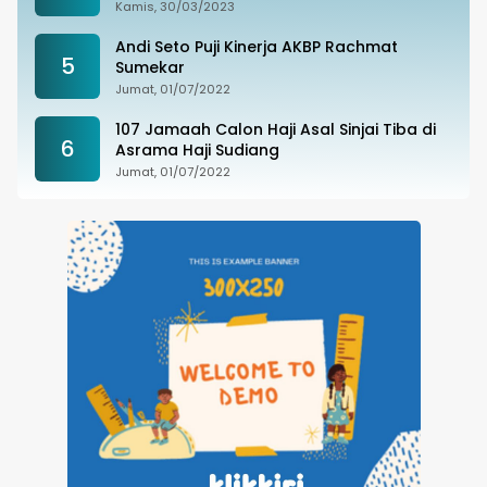
Ternyata Joki Balapan Liar
Kamis, 30/03/2023
Andi Seto Puji Kinerja AKBP Rachmat
5
Sumekar
Jumat, 01/07/2022
107 Jamaah Calon Haji Asal Sinjai Tiba di
6
Asrama Haji Sudiang
Jumat, 01/07/2022