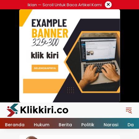
Langsung
×
Iklan — Scroll Untuk Baca Artikel Kami
ke
konten
Beranda
Hukum
Berita
Politik
Narasi
Daer