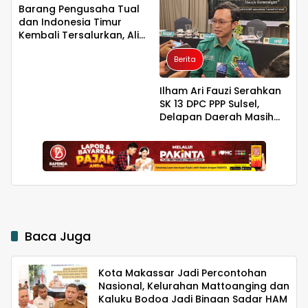
Barang Pengusaha Tual
dan Indonesia Timur
Kembali Tersalurkan, Ali
Mardana Apresiasi
Berita
Penyelesaian Afid Logistik
dan Tanto Intim Line
Ilham Ari Fauzi Serahkan
SK 13 DPC PPP Sulsel,
Delapan Daerah Masih
Ditahan
Baca Juga
Kota Makassar Jadi Percontohan
Nasional, Kelurahan Mattoanging dan
Kaluku Bodoa Jadi Binaan Sadar HAM