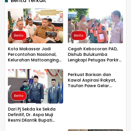
Berita Terkait
Berita
Berita
Kota Makassar Jadi
Cegah Kebocoran PAD,
Percontohan Nasional,
Dishub Bulukumba
Kelurahan Mattoanging
Lengkapi Petugas Parkir
Berita
dan Kaluku Bodoa Jadi
dengan Rompi dan
Binaan Sadar HAM
Tanda Pengenal
Perkuat Barisan dan
Kawal Aspirasi Rakyat,
Taufan Pawe Gelar
Silaturahmi dengan
Berita
Pengurus Golkar
Parepare
Dari Pj Sekda ke Sekda
Definitif, Dr. Aspa Muji
Resmi Dilantik Bupati
Berita
Paris Yasir